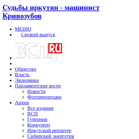
Судьбы иркутян - машинист
Кривозубов
МЕНЮ
Свежий выпуск
Общество
Власть
Экономика
Парламентские вести
Новости
Фоторепортажи
Архив
Все издания
ВСП
Губерния
Конкурент
Иркутский репортер
Сибирский энергетик