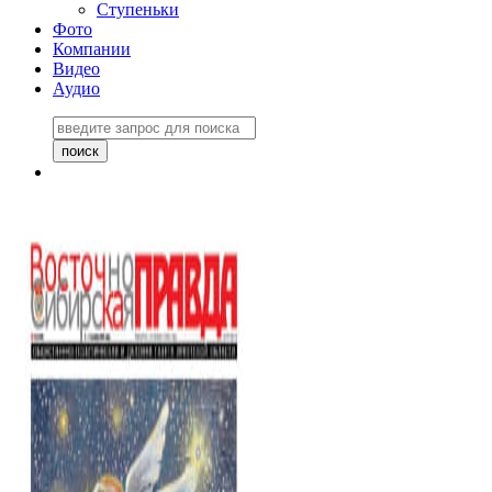
Ступеньки
Фото
Компании
Видео
Аудио
Восточно-Сибирская
правда №27243
06 ноября