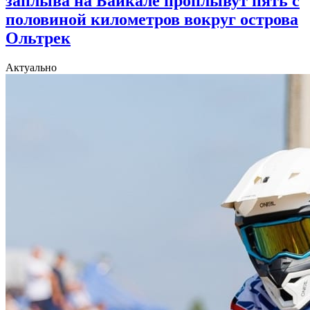
заплыва на Байкале проплывут пять с
половиной километров вокруг острова
Ольтрек
Актуально