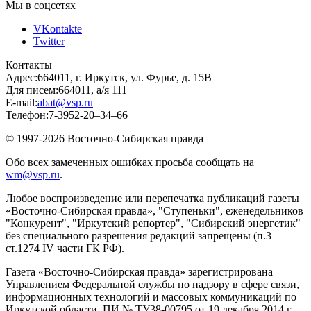
Мы в соцсетях
VKontakte
Twitter
Контакты
Адрес:
664011, г. Иркутск, ул. Фурье, д. 15В
Для писем:
664011, а/я 111
E-mail:
abat@vsp.ru
Телефон:
7-3952-20–34–66
© 1997-2026 Восточно-Сибирская правда
Обо всех замеченных ошибках просьба сообщать на
wm@vsp.ru
.
Любое воспроизведение или перепечатка публикаций газеты
«Восточно-Сибирская правда», "Ступеньки", еженедельников
"Конкурент", "Иркутский репортер", "Сибирский энергетик"
без специального разрешения редакций запрещены (п.3
ст.1274 IV части ГК РФ).
Газета «Восточно-Сибирская правда» зарегистрирована
Управлением Федеральной службы по надзору в сфере связи,
информационных технологий и массовых коммуникаций по
Иркутской области, ПИ № ТУ38-00795 от 19 декабря 2014 г.