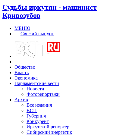
Судьбы иркутян - машинист
Кривозубов
МЕНЮ
Свежий выпуск
Общество
Власть
Экономика
Парламентские вести
Новости
Фоторепортажи
Архив
Все издания
ВСП
Губерния
Конкурент
Иркутский репортер
Сибирский энергетик