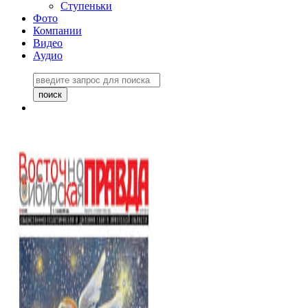
Ступеньки
Фото
Компании
Видео
Аудио
Восточно-Сибирская
правда №27243
06 ноября