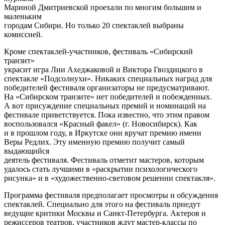
Мариной Дмитриевской проехали по многим большим и
маленьким
городам Сибири. Но только 20 спектаклей выбраны
комиссией.
Кроме спектаклей-участников, фестиваль «Сибирский
транзит»
украсит игра Лии Ахеджаковой и Виктора Гвоздицкого в
спектакле «Подсолнухи». Никаких специальных наград для
победителей фестиваля организаторы не предусматривают.
На «Сибирском транзите» нет победителей и побежденных.
А вот присуждение специальных премий и номинаций на
фестивале приветствуется. Пока известно, что этим правом
воспользовался «Красный факел» (г. Новосибирск). Как
и в прошлом году, в Иркутске они вручат премию имени
Веры Редлих. Эту именную премию получит самый
выдающийся
деятель фестиваля. Фестиваль отметит мастеров, которым
удалось стать лучшими в «раскрытии психологического
рисунка» и в «художественно-световом решении спектакля».
Программа фестиваля предполагает просмотры и обсуждения
спектаклей. Специально для этого на фестиваль приедут
ведущие критики Москвы и Санкт-Петербурга. Актеров и
режиссеров театров, участников ждут мастер-классы по