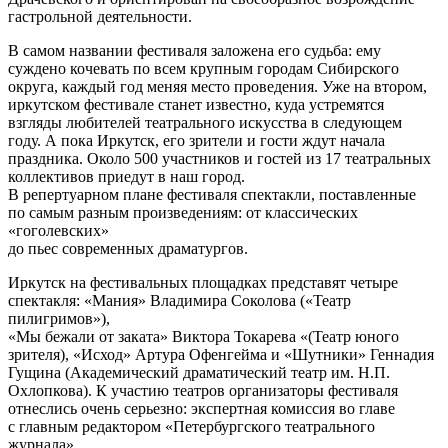
гастрольной деятельности.
В самом названии фестиваля заложена его судьба: ему
суждено кочевать по всем крупным городам Сибирского
округа, каждый год меняя место проведения. Уже на втором,
иркутском фестивале станет известно, куда устремятся
взгляды любителей театрального искусства в следующем
году. А пока Иркутск, его зрители и гости ждут начала
праздника. Около 500 участников и гостей из 17 театральных
коллективов приедут в наш город.
В репертуарном плане фестиваля спектакли, поставленные
по самым разным произведениям: от классических
«гоголевских»
до пьес современных драматургов.
Иркутск на фестивальных площадках представят четыре
спектакля: «Мания» Владимира Соколова («Театр
пилигримов»),
«Мы бежали от заката» Виктора Токарева «(Театр юного
зрителя), «Исход» Артура Офенгейма и «Шутники» Геннадия
Гущина (Академический драматический театр им. Н.П.
Охлопкова). К участию театров организаторы фестиваля
отнеслись очень серьезно: экспертная комиссия во главе
с главным редактором «Петербургского театрального
журнала»