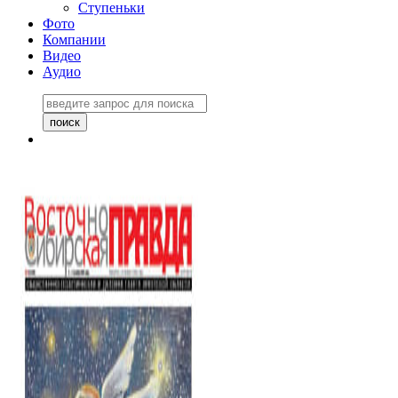
Ступеньки
Фото
Компании
Видео
Аудио
Восточно-Сибирская
правда №27243
06 ноября