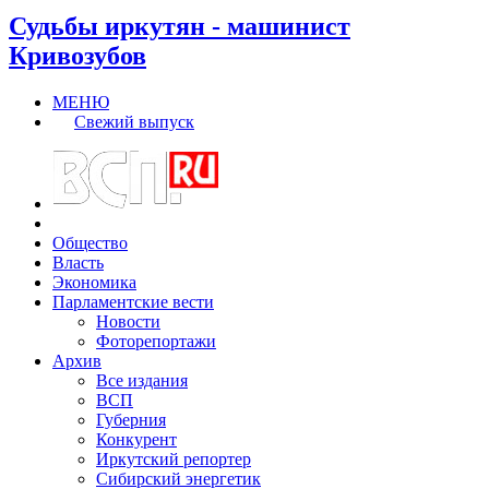
Судьбы иркутян - машинист
Кривозубов
МЕНЮ
Свежий выпуск
Общество
Власть
Экономика
Парламентские вести
Новости
Фоторепортажи
Архив
Все издания
ВСП
Губерния
Конкурент
Иркутский репортер
Сибирский энергетик