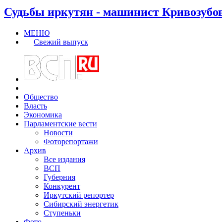
Судьбы иркутян - машинист Кривозубо
МЕНЮ
Свежий выпуск
Общество
Власть
Экономика
Парламентские вести
Новости
Фоторепортажи
Архив
Все издания
ВСП
Губерния
Конкурент
Иркутский репортер
Сибирский энергетик
Ступеньки
Фото