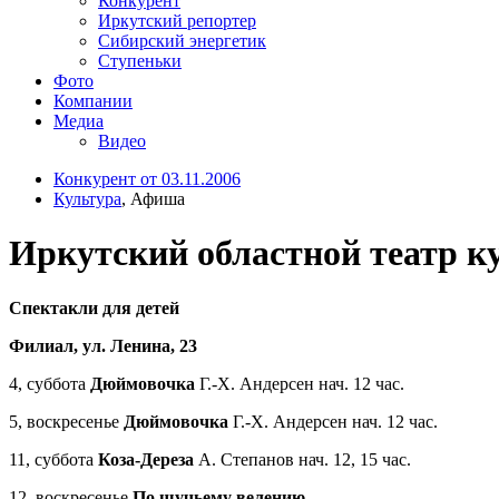
Конкурент
Иркутский репортер
Сибирский энергетик
Ступеньки
Фото
Компании
Медиа
Видео
Конкурент от 03.11.2006
Культура
, Афиша
Иркутский областной театр к
Спектакли для детей
Филиал, ул. Ленина, 23
4, суббота
Дюймовочка
Г.-Х. Андерсен нач. 12 час.
5, воскресенье
Дюймовочка
Г.-Х. Андерсен нач. 12 час.
11, суббота
Коза-Дереза
А. Степанов нач. 12, 15 час.
12, воскресенье
По щучьему велению…