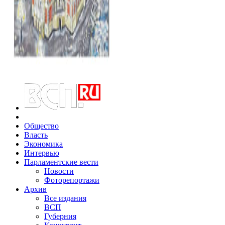
Общество
Власть
Экономика
Интервью
Парламентские вести
Новости
Фоторепортажи
Архив
Все издания
ВСП
Губерния