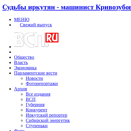
Судьбы иркутян - машинист Кривозубо
МЕНЮ
Свежий выпуск
Общество
Власть
Экономика
Парламентские вести
Новости
Фоторепортажи
Архив
Все издания
ВСП
Губерния
Конкурент
Иркутский репортер
Сибирский энергетик
Ступеньки
Фото