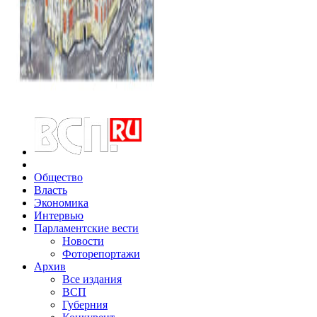
Общество
Власть
Экономика
Интервью
Парламентские вести
Новости
Фоторепортажи
Архив
Все издания
ВСП
Губерния