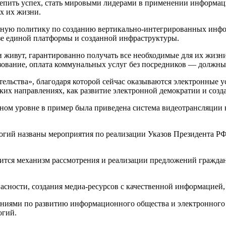
репить успех, стать мировыми лидерами в применении информац
ах их жизни.
льную политику по созданию вертикально-интегрированных инфо
е единой платформы и созданной инфраструктуры.
и живут, гарантированно получать все необходимые для их жизн
зование, оплата коммунальных услуг без посредников — должны
ельства», благодаря которой сейчас оказываются электронные у
аких направлениях, как развитие электронной демократии и созд
ном уровне в пример была приведена система видеотрансляции 
ий названы мероприятия по реализации Указов Президента РФ 
ится механизм рассмотрения и реализации предложений граждан
пасности, создания медиа-ресурсов с качественной информацией
ниями по развитию информационного общества и электронного 
огий.