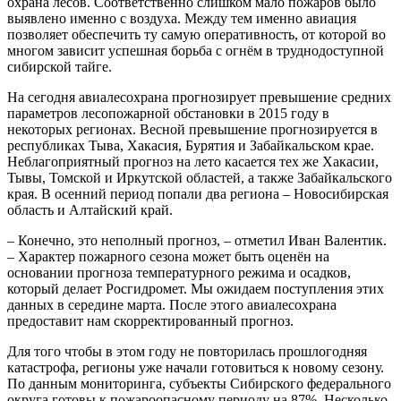
охрана лесов. Соответственно слишком мало пожаров было
выявлено именно с воздуха. Между тем именно авиация
позволяет обеспечить ту самую оперативность, от которой во
многом зависит успешная борьба с огнём в труднодоступной
сибирской тайге.
На сегодня авиалесохрана прогнозирует превышение средних
параметров лесопожарной обстановки в 2015 году в
некоторых регионах. Весной превышение прогнозируется в
республиках Тыва, Хакасия, Бурятия и Забайкальском крае.
Неблагоприятный прогноз на лето касается тех же Хакасии,
Тывы, Томской и Иркутской областей, а также Забайкальского
края. В осенний период попали два региона – Новосибирская
область и Алтайский край.
– Конечно, это неполный прогноз, – отметил Иван Валентик.
– Характер пожарного сезона может быть оценён на
основании прогноза температурного режима и осадков,
который делает Росгидромет. Мы ожидаем поступления этих
данных в середине марта. После этого авиалесохрана
предоставит нам скорректированный прогноз.
Для того чтобы в этом году не повторилась прошлогодняя
катастрофа, регионы уже начали готовиться к новому сезону.
По данным мониторинга, субъекты Сибирского федерального
округа готовы к пожароопасному периоду на 87%. Несколько