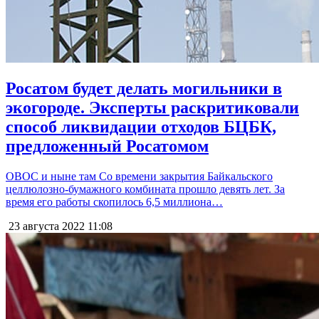
Росатом будет делать могильники в
экогороде. Эксперты раскритиковали
способ ликвидации отходов БЦБК,
предложенный Росатомом
ОВОС и ныне там Со времени закрытия Байкальского
целлюлозно-бумажного комбината прошло девять лет. За
время его работы скопилось 6,5 миллиона…
23 августа 2022
11:08