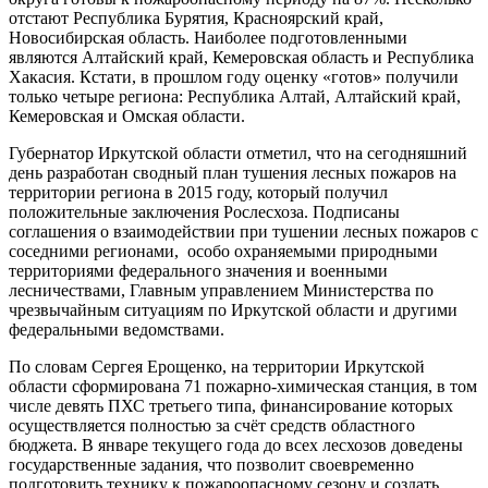
отстают Республика Бурятия, Красноярский край,
Новосибирская область. Наиболее подготовленными
являются Алтайский край, Кемеровская область и Республика
Хакасия. Кстати, в прошлом году оценку «готов» получили
только четыре региона: Республика Алтай, Алтайский край,
Кемеровская и Омская области.
Губернатор Иркутской области отметил, что на сегодняшний
день разработан сводный план тушения лесных пожаров на
территории региона в 2015 году, который получил
положительные заключения Рослесхоза. Подписаны
соглашения о взаимодействии при тушении лесных пожаров с
соседними регионами, особо охраняемыми природными
территориями федерального значения и военными
лесничествами, Главным управлением Министерства по
чрезвычайным ситуациям по Иркутской области и другими
федеральными ведомствами.
По словам Сергея Ерощенко, на территории Иркутской
области сформирована 71 пожарно-химическая станция, в том
числе девять ПХС третьего типа, финансирование которых
осуществляется полностью за счёт средств областного
бюджета. В январе текущего года до всех лесхозов доведены
государственные задания, что позволит своевременно
подготовить технику к пожароопасному сезону и создать