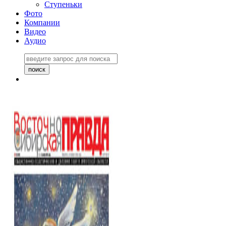
Ступеньки
Фото
Компании
Видео
Аудио
Восточно-Сибирская
правда №27243
06 ноября