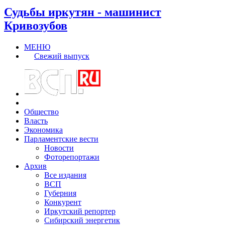
Судьбы иркутян - машинист
Кривозубов
МЕНЮ
Свежий выпуск
Общество
Власть
Экономика
Парламентские вести
Новости
Фоторепортажи
Архив
Все издания
ВСП
Губерния
Конкурент
Иркутский репортер
Сибирский энергетик