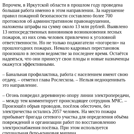
Впрочем, в Иркутской области в прошлом году проведена
большая работа именно в этом направлении. За нарушение
правил пожарной безопасности составлено более 700
протоколов об административном правонарушении,
наложены штрафы на сумму около 13 млн рублей. Выявлено
13 непосредственных виновников возникновения лесных
пожаров, из них семь человек привлечено к уголовной
ответственности. Но не только поджигатели «погорели» на
прошлогодних пожарах. Немало кадровых перестановок
произошло в лесном ведомстве за последнее время. Остаётся
надеяться, что они принесут свои плоды и новые назначенцы
окажутся эффективными.
– Банальная профилактика, работа с населением имеют свою
отдачу, – отметил глава Рослесхоза. – Нельзя недооценивать
это направление.
– Огонь повредил деревянную опору линии электропередачи,
– между тем комментирует происходящее сотрудник МЧС. –
Произошёл обрыв проводов, посёлок обесточен, без
электричества остались 2057 человек. На место пожара
прибывает бригада сетевого участка для определения объёма
повреждений и организации работ по восстановлению
электроснабжения посёлка. При этом используется
специальная буро-крановая машина.