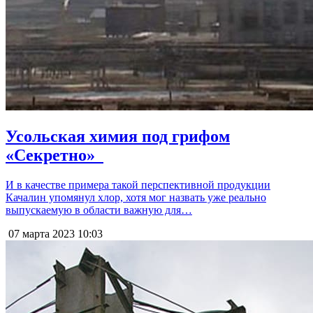
Усольская химия под грифом
«Секретно»​ ​ ​
И в качестве примера такой перспективной продукции
Качалин упомянул хлор, хотя мог назвать уже реально
выпускаемую в области важную для…
07 марта 2023
10:03