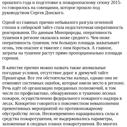
прошлого года и подготовке к пожароопасному сезону 2015-
го говорилось на совещании, которое прошло под
руководством Сергея Донского.
Одной из главных причин небывалого разгула огненной
стихии в сибирской тайге стала недостаточная оперативность
реагирования. По данным Минприроды, оперативность
тушения в регионе оказалась ниже среднего. Чем ниже
оперативность тушения, тем большую площадь захватывает
огонь, тем опаснее и тяжелее с ним бороться. А главное,
затраты на тушение растут прямо пропорционально площади
горения.
В качестве причин можно назвать также аномальные
погодные условия, отсутствие дорог в дремучей тайге
Приангарья. Все эти обстоятельства налицо, однако они не
отменяют системных ошибок, которые имели место в регионе.
Речь идёт об организации переданных полномочий, в том
числе по профилактике, обнаружению и тушению лесных
пожаров, осуществлению федерального пожарного надзора в
лесах. Конкретно говорится о повсеместном невыполнении
превентивных мероприятий по противопожарному
обустройству лесов. Несвоевременно наращивались силы и
средства пожаротушения, не выдерживались параметры,
заложенные в сводных планах пожаротушения. Во многих