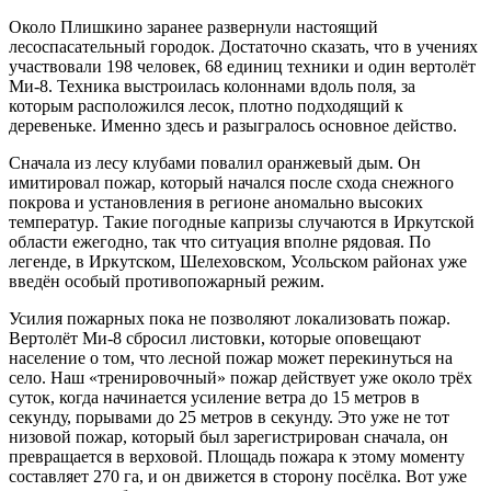
Около Плишкино заранее развернули настоящий
лесоспасательный городок. Достаточно сказать, что в учениях
участвовали 198 человек, 68 единиц техники и один вертолёт
Ми-8. Техника выстроилась колоннами вдоль поля, за
которым расположился лесок, плотно подходящий к
деревеньке. Именно здесь и разыгралось основное действо.
Сначала из лесу клубами повалил оранжевый дым. Он
имитировал пожар, который начался после схода снежного
покрова и установления в регионе аномально высоких
температур. Такие погодные капризы случаются в Иркутской
области ежегодно, так что ситуация вполне рядовая. По
легенде, в Иркутском, Шелеховском, Усольском районах уже
введён особый противопожарный режим.
Усилия пожарных пока не позволяют локализовать пожар.
Вертолёт Ми-8 сбросил листовки, которые оповещают
население о том, что лесной пожар может перекинуться на
село. Наш «тренировочный» пожар действует уже около трёх
суток, когда начинается усиление ветра до 15 метров в
секунду, порывами до 25 метров в секунду. Это уже не тот
низовой пожар, который был зарегистрирован сначала, он
превращается в верховой. Площадь пожара к этому моменту
составляет 270 га, и он движется в сторону посёлка. Вот уже