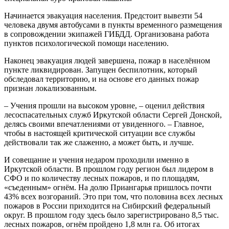
Начинается эвакуация населения. Предстоит вывезти 54
человека двумя автобусами в пункты временного размещения
в сопровождении экипажей ГИБДД. Организована работа
пунктов психологической помощи населению.
Наконец эвакуация людей завершена, пожар в населённом
пункте ликвидирован. Запущен беспилотник, который
обследовал территорию, и на основе его данных пожар
признан локализованным.
– Учения прошли на высоком уровне, – оценил действия
лесоспасательных служб Иркутской области Сергей Донской,
делясь своими впечатлениями от увиденного. – Главное,
чтобы в настоящей критической ситуации все службы
действовали так же слаженно, а может быть, и лучше.
И совещание и учения недаром проходили именно в
Иркутской области. В прошлом году регион был лидером в
СФО и по количеству лесных пожаров, и по площадям,
«съеденным» огнём. На долю Приангарья пришлось почти
43% всех возгораний. Это при том, что половина всех лесных
пожаров в России приходится на Сибирский федеральный
округ. В прошлом году здесь было зарегистрировано 8,5 тыс.
лесных пожаров, огнём пройдено 1,8 млн га. Об итогах