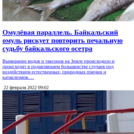
Омулёвая параллель. Байкальский
омуль рискует повторить печальную
судьбу байкальского осетра
Вымирание видов и таксонов на Земле происходило и
происходит в подавляющем большинстве случаев под
воздействием естественных, природных причин и
катаклизмов.…
22 февраля 2022
09:02