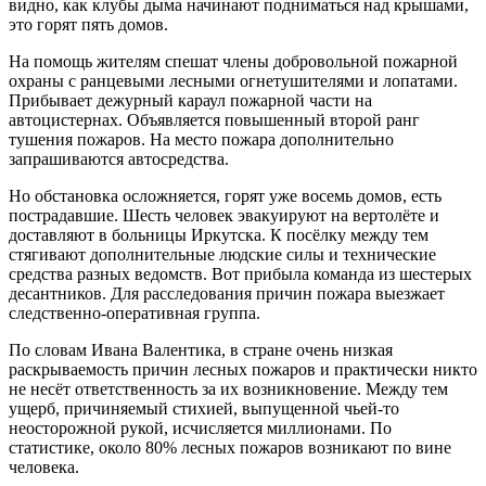
видно, как клубы дыма начинают подниматься над крышами,
это горят пять домов.
На помощь жителям спешат члены добровольной пожарной
охраны с ранцевыми лесными огнетушителями и лопатами.
Прибывает дежурный караул пожарной части на
автоцистернах. Объявляется повышенный второй ранг
тушения пожаров. На место пожара дополнительно
запрашиваются автосредства.
Но обстановка осложняется, горят уже восемь домов, есть
пострадавшие. Шесть человек эвакуируют на вертолёте и
доставляют в больницы Иркутска. К посёлку между тем
стягивают дополнительные людские силы и технические
средства разных ведомств. Вот прибыла команда из шестерых
десантников. Для расследования причин пожара выезжает
следственно-оперативная группа.
По словам Ивана Валентика, в стране очень низкая
раскрываемость причин лесных пожаров и практически никто
не несёт ответственность за их возникновение. Между тем
ущерб, причиняемый стихией, выпущенной чьей-то
неосторожной рукой, исчисляется миллионами. По
статистике, около 80% лесных пожаров возникают по вине
человека.