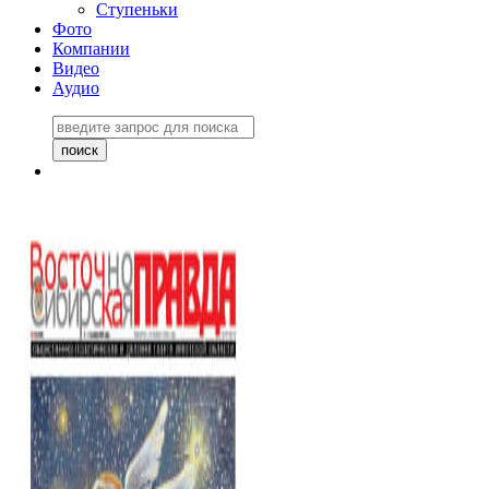
Ступеньки
Фото
Компании
Видео
Аудио
Восточно-Сибирская
правда №27243
06 ноября