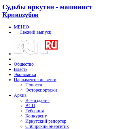
Судьбы иркутян - машинист
Кривозубов
МЕНЮ
Свежий выпуск
Общество
Власть
Экономика
Парламентские вести
Новости
Фоторепортажи
Архив
Все издания
ВСП
Губерния
Конкурент
Иркутский репортер
Сибирский энергетик