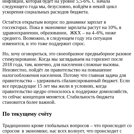
инфляции, которая будет на уровне 5,5-6%. С начала
следующего года мы, безусловно, войдём в некий цикл
ускорения социальных расходов бюджета.
Остаётся открытым вопрос по динамике зарплат в
госсекторах. Пока в экономике зарплаты растут на 10%, в
здравоохранении, образовании, ЖКХ – на 4–6%, ниже
среднего. Возможно, в следующем году эта ситуация
изменится, и это тоже поддержит спрос.
Но, хочу оговориться, это свое­образное предвыборное разовое
стимулирование. Когда мы заглядываем на горизонт после
2018 года, там, конечно, для населения сложные вызовы.
Неизвестно, пойдёт ли правительство на повышение
налогообложения населения. Потому что главная задача для
правительства – удерживать сбалансированный бюджет. Если
все предыдущие 15 лет мы жили в условиях, когда
правительство щедро относилось к поддержке домохозяйств,
то сейчас концепция меняется. Стабильность бюджета
становится более важной.
По текущему счёту
Традиционно кроме глобальных вопросов – что происходит со
спросом в экономике, нас всех волнует, что происходит с