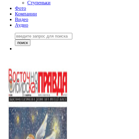
Ступеньки
Фото
Компании
Видео
Аудио
Восточно-Сибирская
правда №27243
06 ноября