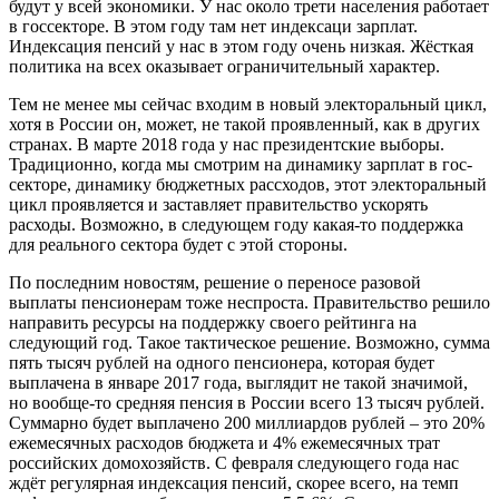
будут у всей экономики. У нас около трети населения работает
в госсекторе. В этом году там нет индексаци зарплат.
Индексация пенсий у нас в этом году очень низкая. Жёсткая
политика на всех оказывает ограничительный характер.
Тем не менее мы сейчас входим в новый электоральный цикл,
хотя в России он, может, не такой проявленный, как в других
странах. В марте 2018 года у нас президентские выборы.
Традиционно, когда мы смотрим на динамику зарплат в гос­
секторе, динамику бюджетных рассходов, этот электоральный
цикл проявляется и заставляет правительство ускорять
расходы. Возможно, в следующем году какая-то поддержка
для реального сектора будет с этой стороны.
По последним новостям, решение о переносе разовой
выплаты пенсионерам тоже неспроста. Правительство решило
направить ресурсы на поддержку своего рейтинга на
следующий год. Такое тактическое решение. Возможно, сумма
пять тысяч рублей на одного пенсионера, которая будет
выплачена в январе 2017 года, выглядит не такой значимой,
но вообще-то средняя пенсия в России всего 13 тысяч рублей.
Суммарно будет выплачено 200 миллиардов рублей – это 20%
ежемесячных расходов бюджета и 4% ежемесячных трат
российских домохозяйств. С февраля следующего года нас
ждёт регулярная индексация пенсий, скорее всего, на темп