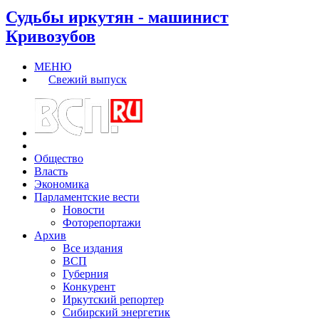
Судьбы иркутян - машинист
Кривозубов
МЕНЮ
Свежий выпуск
Общество
Власть
Экономика
Парламентские вести
Новости
Фоторепортажи
Архив
Все издания
ВСП
Губерния
Конкурент
Иркутский репортер
Сибирский энергетик