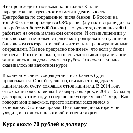
Что происходит с потоками капиталов? Как ни
парадоксально, здесь стоит отметить деятельность
Центробанка по сокращению числа банков. В России на
топ-200 банков приходится 98% рынка (а у нас в стране до сих
пор работает более 600 банков). Получается, оставшиеся 400
работают на очень маленьком сегменте. И отзыв лицензий у
банков важен не только с целью контро­лировать ситуацию в
банковском секторе, это ещё и контроль за транс-граничными
операциями. Мы все прекрасно понимаем, что если у банка
бизнеса в России не было, то очень часто такие организации
занимались выводом средств за рубеж. Это очень сильно
сказывалось на валютном курсе.
В конечном счёте, сокращение числа банков будет
продолжаться. Оно, безусловно, оказывает поддержку
капитальном счёту, сокращая отток капитала. В 2014 году
отток капитала составлял 150 млрд долларов, в 2015 – 57 млрд
долларов, в этом году за первое полугодие ушло 11 млрд. Как
говорят мои знакомые, просто капитал закончился в
экономике. Это тоже правда. Но и каналы,по которым он
уходил, оказались в некоторой степени закрыты.
Курс около 70 рублей к доллару