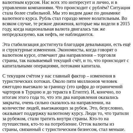
валютным курсом. Нас всех это интересует и лично, и в
управлении компаниями. Что происходит с рублём? Ситуация
стала более стабильной. Мы это видим даже по динамике
валютного курса. Рубль стал гораздо менее волатильным. Во
всяком случае, те резкие движения, которые мы видели в 2015
году, когда национальная валюта двигалась так же
непредсказуемо, как нефть, не наблюдаются.
Эта стабилизация достигнута благодаря девальвации, есть ещё
и структурные изменения. Экономисты, когда говорят о
валютном курсе, отмечают два направления – торговля
страны, так называемый текущий счёт, и то, что происходит с
капитальными операциями, потоками капитала.
С текущим счётом у нас главный фактор – изменения в
туристических потоках. Около пяти миллионов человек
ежегодно выезжало за границу (это цифра до ограничений
чартеров в Турцию и до теракта в Египте). И, конечно, по
итогам этого года то, что эти два направления оказались
закрыты, очень сильно сказалось на направлении, на
количестве людей, выезжающих за рубеж. Это, безу­словно,
оказывает поддержку валютному курсу. Люди то, что тратили
за рубежом, стали тратить внутри страны. Кто-то на
путешествия, кто-то на потребление. Отток валюты из
страны, связанный с туристическим бизнесом, стал меньше.