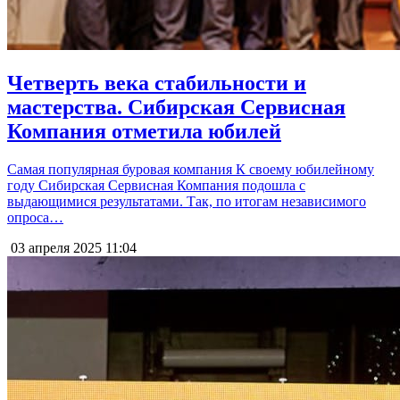
Четверть века стабильности и
мастерства. Сибирская Сервисная
Компания отметила юбилей
Самая популярная буровая компания К своему юбилейному
году Сибирская Сервисная Компания подошла с
выдающимися результатами. Так, по итогам независимого
опроса…
03 апреля 2025
11:04