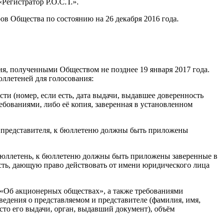
Регистратор Р.О.С.Т.».
ов Общества по состоянию на 26 декабря 2016 года.
я, полученными Обществом не позднее 19 января 2017 года.
ллетеней для голосования:
ти (номер, если есть, дата выдачи, выдавшее доверенность
бованиями, либо её копия, заверенная в установленном
о представителя, к бюллетеню должны быть приложены
 бюллетень, к бюллетеню должны быть приложены заверенные в
сть, дающую право действовать от имени юридического лица
 «Об акционерных обществах», а также требованиями
ведения о представляемом и представителе (фамилия, имя,
сто его выдачи, орган, выдавший документ), объём