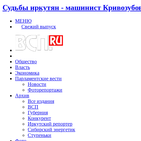
Судьбы иркутян - машинист Кривозубо
МЕНЮ
Свежий выпуск
Общество
Власть
Экономика
Парламентские вести
Новости
Фоторепортажи
Архив
Все издания
ВСП
Губерния
Конкурент
Иркутский репортер
Сибирский энергетик
Ступеньки
Фото