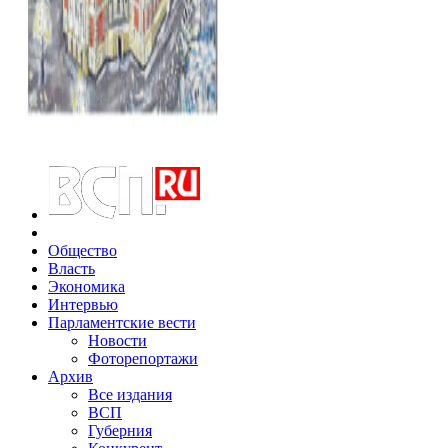
Общество
Власть
Экономика
Интервью
Парламентские вести
Новости
Фоторепортажи
Архив
Все издания
ВСП
Губерния