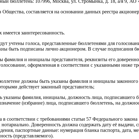
й бюллетень: 107996, Москва, ул. Стромынка, д. 18, а/я 9, АО «
 Общества, составляется на основании данных реестра акционер
х имеется заинтересованность.
дут учтены голоса, представленные бюллетенями для голосовани
жны быть подписаны лично акционером. В случае подписания бю
ы фамилия и инициалы представителя, реквизиты его довереннос
олосование, оформленная в соответствии с указанными ниже тре
в бюллетене должны быть указаны фамилия и инициалы законног
оторыми действует законный представитель;
ть указаны фамилия, инициалы, должность лица, подписавшего
значение (избрание) лица, подписавшего бюллетень, на должно
 в соответствии с требованиями статьи 57 Федерального закона
нотариально. Доверенность должна содержать дату её выдачи, с
дения, паспортные данные: нумерация бланка паспорта, дата, ме
ость (представляемого).