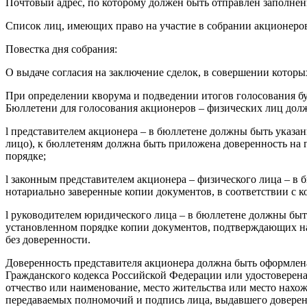
Почтовый адрес, по которому должен быть отправлен заполненны
Список лиц, имеющих право на участие в собрании акционеров
Повестка дня собрания:
О выдаче согласия на заключение сделок, в совершении которы
При определении кворума и подведении итогов голосования бу
Бюллетени для голосования акционеров – физических лиц дол
l представителем акционера – в бюллетене должны быть указан
лицо), к бюллетеням должна быть приложена доверенность на г
порядке;
l законным представителем акционера – физического лица – 
нотариально заверенные копии документов, в соответствии с к
l руководителем юридического лица – в бюллетене должны бы
установленном порядке копии документов, подтверждающих на
без доверенности.
Доверенность представителя акционера должна быть оформлена
Гражданского кодекса Российской Федерации или удостоверена 
отчество или наименование, место жительства или место нахож
передаваемых полномочий и подпись лица, выдавшего доверенн