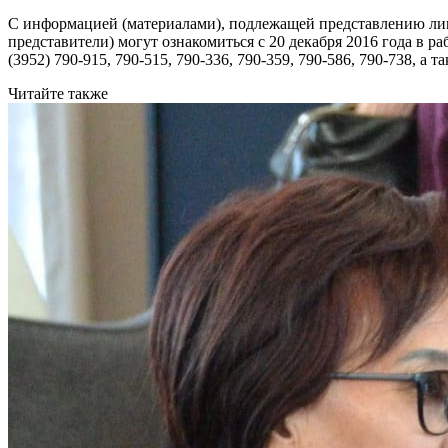
С информацией (материалами), подлежащей представлению лиц
представители) могут ознакомиться с 20 декабря 2016 года в раб
(3952) 790-915, 790-515, 790-336, 790-359, 790-586, 790-738, 
Читайте также