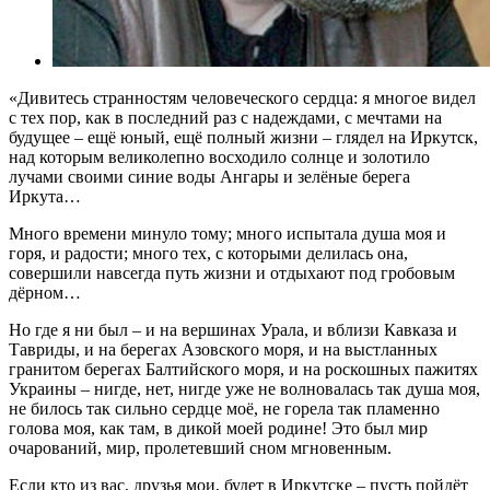
«Дивитесь странностям человеческого сердца: я многое видел
с тех пор, как в последний раз с надеждами, с мечтами на
будущее – ещё юный, ещё полный жизни – глядел на Иркутск,
над которым великолепно восходило солнце и золотило
лучами своими синие воды Ангары и зелёные берега
Иркута…
Много времени минуло тому; много испытала душа моя и
горя, и радости; много тех, с которыми делилась она,
совершили навсегда путь жизни и отдыхают под гробовым
дёрном…
Но где я ни был – и на вершинах Урала, и вблизи Кавказа и
Тавриды, и на берегах Азовского моря, и на выстланных
гранитом берегах Балтийского моря, и на роскошных пажитях
Украины – нигде, нет, нигде уже не волновалась так душа моя,
не билось так сильно сердце моё, не горела так пламенно
голова моя, как там, в дикой моей родине! Это был мир
очарований, мир, пролетевший сном мгновенным.
Если кто из вас, друзья мои, будет в Иркутске – пусть пойдёт