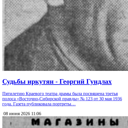
Судьбы иркутян - Георгий Гундлах
Пятилетию Краевого театра драмы была посвящена третья
полоса «Восточно-Сибирской правды» № 123 от 30 мая 1936
года. Газета публиковала портреты…
08 июня 2026
11:06