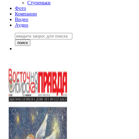
Ступеньки
Фото
Компании
Видео
Аудио
Восточно-Сибирская
правда №27243
06 ноября