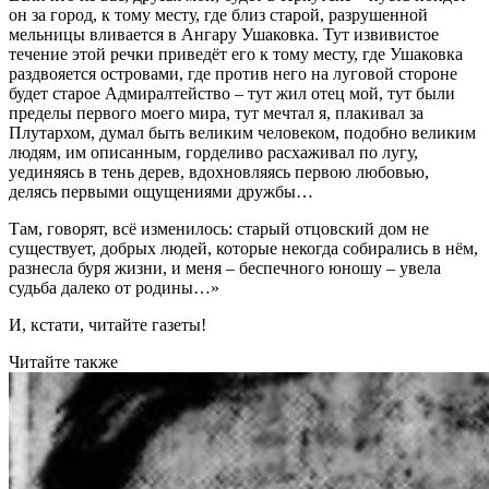
он за город, к тому месту, где близ старой, разрушенной
мельницы вливается в Ангару Ушаковка. Тут извивистое
течение этой речки приведёт его к тому месту, где Ушаковка
раздвояется островами, где против него на луговой стороне
будет старое Адмиралтейство – тут жил отец мой, тут были
пределы первого моего мира, тут мечтал я, плакивал за
Плутархом, думал быть великим человеком, подобно великим
людям, им описанным, горделиво расхаживал по лугу,
уединяясь в тень дерев, вдохновляясь первою любовью,
делясь первыми ощущениями дружбы…
Там, говорят, всё изменилось: старый отцовский дом не
существует, добрых людей, которые некогда собирались в нём,
разнесла буря жизни, и меня – беспечного юношу – увела
судьба далеко от родины…»
И, кстати, читайте газеты!
Читайте также