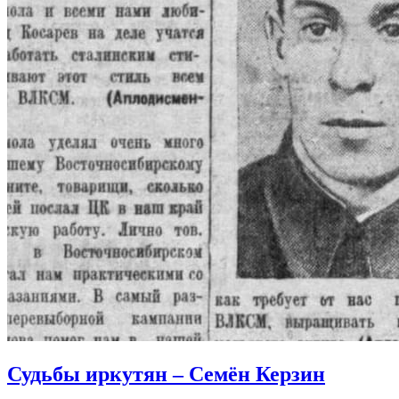
Судьбы иркутян – Семён Керзин