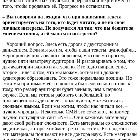
начинают заниматься глубокой переработкой нефти вместо
того, чтобы продавать её. Прогресс не остановить.
– Вы говорили на лекции, что при написании текста
ориентируетесь на того, кто будет читать, а не на свои
личные интересы. Не получится ли так, что вы бежите за
мнением толпы, а ей мало что интересно?
– Хороший вопрос. Здесь есть дорога с двусторонним
движением. Если мы хотим, чтобы наши тексты, аудиофайлы,
мероприятия пользовались большим, массовым спросом,
нужно идти навстречу аудитории. И разговаривать о том, что
для аудитории важно и актуально. Это одно направление,
второе – идея о том, что мы можем, хотим или должны
аудиторию образовывать. Это тоже нормальная позиция. Но
если мы принимаем её, то должны быть морально готовы к
тому, что размер аудитории будет меньше, чем в первом
случае. Если мы готовы работать с небольшой, но
просвещённой аудиторией – пожалуйста, можем писать
сложным языком. Если мы хотим, чтобы нас читали все, –
нужно упрощать. Некоторые СМИ это сочетают, например
научно-популярный сайт «N+1». Они каждому материалу
дают свой рейтинг сложности. Есть материалы со сложностью
«единичка», которые поймёт третьеклассник. Есть «десять» –
эти материалы понимают не все доктора наук. Есть материалы
и посередине. Человек, видя этот рейтинг, понимает, нужно