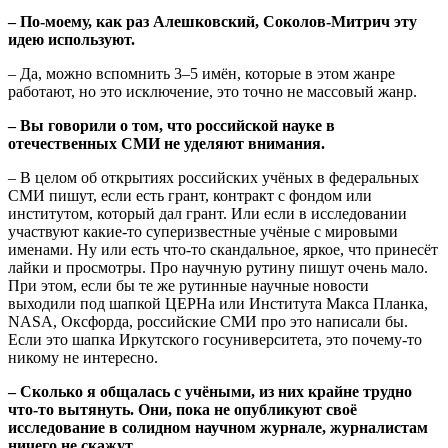
– По-моему, как раз Алешковский, Соколов-Митрич эту
идею используют.
– Да, можно вспомнить 3–5 имён, которые в этом жанре
работают, но это исключение, это точно не массовый жанр.
– Вы говорили о том, что российской науке в
отечественных СМИ не уделяют внимания.
– В целом об открытиях российских учёных в федеральных
СМИ пишут, если есть грант, контракт с фондом или
институтом, который дал грант. Или если в исследовании
участвуют какие-то суперизвестные учёные с мировыми
именами. Ну или есть что-то скандальное, яркое, что принесёт
лайки и просмотры. Про научную рутину пишут очень мало.
При этом, если бы те же рутинные научные новости
выходили под шапкой ЦЕРНа или Института Макса Планка,
NASA, Оксфорда, российские СМИ про это написали бы.
Если это шапка Иркутского госуниверситета, это почему-то
никому не интересно.
– Сколько я общалась с учёными, из них крайне трудно
что-то вытянуть. Они, пока не опубликуют своё
исследование в солидном научном журнале, журналистам
ничего не скажут.