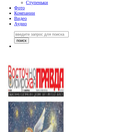
Ступеньки
Фото
Компании
Видео
Аудио
Восточно-Сибирская
правда №27243
06 ноября