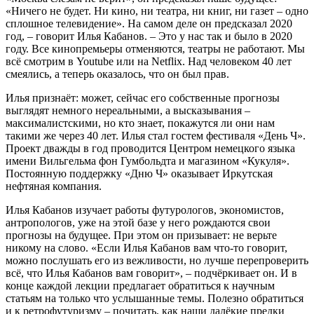
«Ничего не будет. Ни кино, ни театра, ни книг, ни газет – одно
сплошное телевидение». На самом деле он предсказал 2020
год, – говорит Илья Кабанов. – Это у нас так и было в 2020
году. Все кинопремьеры отменяются, театры не работают. Мы
всё смотрим в Youtube или на Netflix. Над человеком 40 лет
смеялись, а теперь оказалось, что он был прав.
Илья признаёт: может, сейчас его собственные прогнозы
выглядят немного нереальными, а высказывания –
максималистскими, но кто знает, покажутся ли они нам
такими же через 40 лет. Илья стал гостем фестиваля «День Ч».
Проект дважды в год проводится Центром немецкого языка
имени Вильгельма фон Гумбольдта и магазином «Кукуля».
Постоянную поддержку «Дню Ч» оказывает Иркутская
нефтяная компания.
Илья Кабанов изучает работы футурологов, экономистов,
антропологов, уже на этой базе у него рождаются свои
прогнозы на будущее. При этом он призывает: не верьте
никому на слово. «Если Илья Кабанов вам что-то говорит,
можно послушать его из вежливости, но лучше перепроверить
всё, что Илья Кабанов вам говорит», – подчёркивает он. И в
конце каждой лекции предлагает обратиться к научным
статьям на только что услышанные темы. Полезно обратиться
и к ретрофутуризму – почитать, как наши далёкие предки