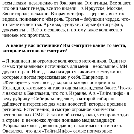
всем людям, независимо от бэкграунда. Это птицы. Все знают,
что они вьют гнезда, все это видели – в Иркутске, Москве,
Звенигороде, неважно. Вторая метафора – церковь, всех их
видели, понимают о чём речь. Третья – бабушкин чердак, что-
то такое из детства. Архивы, сундуки, старые фотографии,
документы… Всё это сошлось, и потому такое количество
человек это прочитало.
– А какие у вас источники? Вы смотрите какие-то места,
которые массово не смотрят?
– Я подписан на огромное количество источников. Один из
самых тривиальных источников для меня – небольшие СМИ
других стран. Иногда там находятся какие-то жемчужины,
которые я потом пересказываю у себя. Например, в
«Фейсбуке» у меня всегда хорошо заходят истории про
Исландию, которые я читаю в одном исландском блоге. Что-то
я находил в Бангладеш, что-то в Израиле. А в «Тайге.инфо» я
веду рубрику «Сибирь за неделю», в которой собираю
дайджест интересных для меня новостей, которые прошли в
регионах. Естественно, я смотрю огромное количество
региональных СМИ. И таким образом узнаю, что происходит
в стране, и немножко лучше понимаю медиаландшафт.
Рубрика выходит довольно давно, накопилась статистика.
Оказалось, что для «Тайги.Инфо» самые популярные