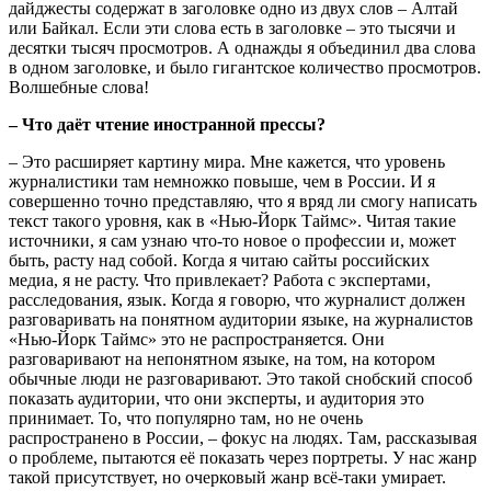
дайджесты содержат в заголовке одно из двух слов – Алтай
или Байкал. Если эти слова есть в заголовке – это тысячи и
десятки тысяч просмотров. А однажды я объединил два слова
в одном заголовке, и было гигантское количество просмотров.
Волшебные слова!
– Что даёт чтение иностранной прессы?
– Это расширяет картину мира. Мне кажется, что уровень
журналистики там немножко повыше, чем в России. И я
совершенно точно представляю, что я вряд ли смогу написать
текст такого уровня, как в «Нью-Йорк Таймс». Читая такие
источники, я сам узнаю что-то новое о профессии и, может
быть, расту над собой. Когда я читаю сайты российских
медиа, я не расту. Что привлекает? Работа с экспертами,
расследования, язык. Когда я говорю, что журналист должен
разговаривать на понятном аудитории языке, на журналистов
«Нью-Йорк Таймс» это не распространяется. Они
разговаривают на непонятном языке, на том, на котором
обычные люди не разговаривают. Это такой снобский способ
показать аудитории, что они эксперты, и аудитория это
принимает. То, что популярно там, но не очень
распространено в России, – фокус на людях. Там, рассказывая
о проблеме, пытаются её показать через портреты. У нас жанр
такой присутствует, но очерковый жанр всё-таки умирает.