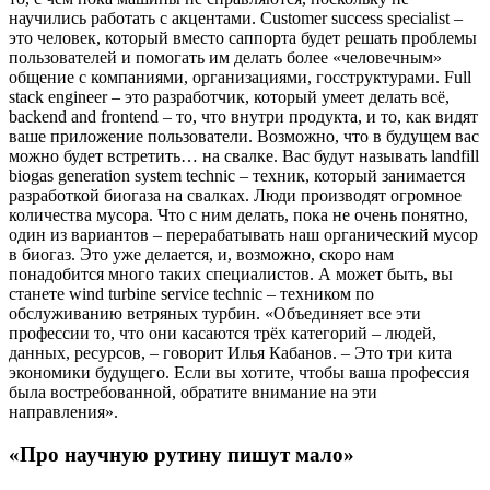
научились работать с акцентами. Сustomer success specialist –
это человек, который вместо саппорта будет решать проблемы
пользователей и помогать им делать более «человечным»
общение с компаниями, организациями, госструктурами. Full
stack engineer – это разработчик, который умеет делать всё,
backend and frontend – то, что внутри продукта, и то, как видят
ваше приложение пользователи. Возможно, что в будущем вас
можно будет встретить… на свалке. Вас будут называть landfill
biogas generation system techniс – техник, который занимается
разработкой биогаза на свалках. Люди производят огромное
количества мусора. Что с ним делать, пока не очень понятно,
один из вариантов – перерабатывать наш органический мусор
в биогаз. Это уже делается, и, возможно, скоро нам
понадобится много таких специалистов. А может быть, вы
станете wind turbine service technic – техником по
обслуживанию ветряных турбин. «Объединяет все эти
профессии то, что они касаются трёх категорий – людей,
данных, ресурсов, – говорит Илья Кабанов. – Это три кита
экономики будущего. Если вы хотите, чтобы ваша профессия
была востребованной, обратите внимание на эти
направления».
«Про научную рутину пишут мало»