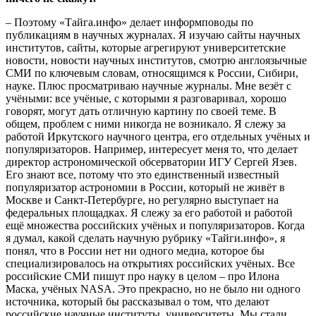
– Поэтому «Тайга.инфо» делает информповоды по
публикациям в научных журналах. Я изучаю сайты научных
институтов, сайты, которые агрегируют университетские
новости, новости научных институтов, смотрю англоязычные
СМИ по ключевым словам, относящимся к России, Сибири,
науке. Плюс просматриваю научные журналы. Мне везёт с
учёными: все учёные, с которыми я разговаривал, хорошо
говорят, могут дать отличную картину по своей теме. В
общем, проблем с ними никогда не возникало. Я слежу за
работой Иркутского научного центра, его отдельных учёных и
популяризаторов. Например, интересует меня то, что делает
директор астрономической обсерватории ИГУ Сергей Язев.
Его знают все, потому что это единственный известный
популяризатор астрономии в России, который не живёт в
Москве и Санкт-Петербурге, но регулярно выступает на
федеральных площадках. Я слежу за его работой и работой
ещё множества российских учёных и популяризаторов. Когда
я думал, какой сделать научную рубрику «Тайги.инфо», я
понял, что в России нет ни одного медиа, которое бы
специализировалось на открытиях российских учёных. Все
российские СМИ пишут про науку в целом – про Илона
Маска, учёных NASA. Это прекрасно, но не было ни одного
источника, который бы рассказывал о том, что делают
российские научные институты, университеты. Мы стали