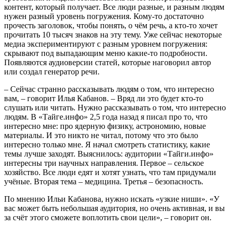
контент, который получает. Все люди разные, и разным людям
нужен разный уровень погружения. Кому-то достаточно
прочесть заголовок, чтобы понять, о чём речь, а кто-то хочет
прочитать 10 тысяч знаков на эту тему. Уже сейчас некоторые
медиа экспериментируют с разным уровнем погружения:
скрывают под выпадающим меню какие-то подробности.
Появляются аудиоверсии статей, которые наговорил автор
или создал генератор речи.
– Сейчас странно рассказывать людям о том, что интересно
вам, – говорит Илья Кабанов. – Вряд ли это будет кто-то
слушать или читать. Нужно рассказывать о том, что интересно
людям. В «Тайге.инфо» 2,5 года назад я писал про то, что
интересно мне: про ядерную физику, астрономию, новые
материалы. И это никто не читал, потому что это было
интересно только мне. Я начал смотреть статистику, какие
темы лучше заходят. Выяснилось: аудитории «Тайги.инфо»
интересны три научных направления. Первое – сельское
хозяйство. Все люди едят и хотят узнать, что там придумали
учёные. Вторая тема – медицина. Третья – безопасность.
По мнению Ильи Кабанова, нужно искать «узкие ниши». «У
вас может быть небольшая аудитория, но очень активная, и вы
за счёт этого сможете воплотить свои цели», – говорит он.