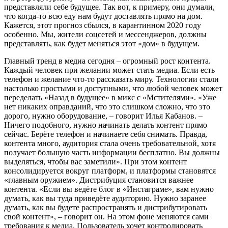
представляли себе будущее. Так вот, к примеру, они думали,
что когда-то всю еду нам будут доставлять прямо на дом.
Кажется, этот прогноз сбылся, в карантинном 2020 году
особенно. Мы, жители соцсетей и мессенджеров, должны
представлять, как будет меняться этот «дом» в будущем.
Главный тренд в медиа сегодня – огромный рост контента.
Каждый человек при желании может стать медиа. Если есть
телефон и желание что-то рассказать миру. Технологии стали
настолько простыми и доступными, что любой человек может
переделать «Назад в будущее» в микс с «Мстителями». «Уже
нет никаких оправданий, что это слишком сложно, что это
дорого, нужно оборудование, – говорит Илья Кабанов. –
Ничего подобного, нужно начинать делать контент прямо
сейчас. Берёте телефон и начинаете себя снимать. Правда,
контента много, аудитория стала очень требовательной, хотя
получает большую часть информации бесплатно. Вы должны
выделяться, чтобы вас заметили». При этом контент
консолидируется вокруг платформ, и платформы становятся
«главным оружием». Дистрибуция становится важнее
контента. «Если вы ведёте блог в «Инстаграме», вам нужно
думать, как вы туда приведёте аудиторию. Нужно заранее
думать, как вы будете распространять и дистрибутировать
свой контент», – говорит он. На этом фоне меняются сами
требования к медиа. Пользователь хочет контролировать