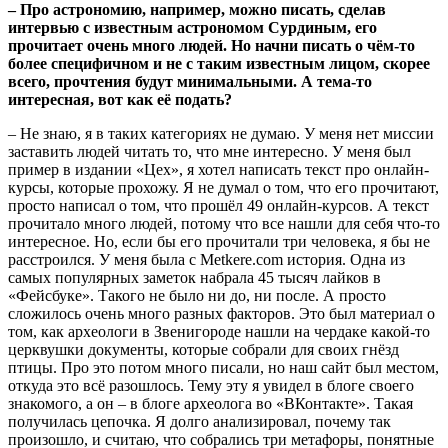
– Про астрономию, например, можно писать, сделав
интервью с известным астрономом Сурдиным, его
прочитает очень много людей. Но начни писать о чём-то
более специфичном и не с таким известным лицом, скорее
всего, прочтения будут минимальными. А тема-то
интересная, вот как её подать?
– Не знаю, я в таких категориях не думаю. У меня нет миссии
заставить людей читать то, что мне интересно. У меня был
пример в издании «Цех», я хотел написать текст про онлайн-
курсы, которые прохожу. Я не думал о том, что его прочитают,
просто написал о том, что прошёл 49 онлайн-курсов. А текст
прочитало много людей, потому что все нашли для себя что-то
интересное. Но, если бы его прочитали три человека, я бы не
расстроился. У меня была с Metkere.com история. Одна из
самых популярных заметок набрала 45 тысяч лайков в
«Фейсбуке». Такого не было ни до, ни после. А просто
сложилось очень много разных факторов. Это был материал о
том, как археологи в Звенигороде нашли на чердаке какой-то
церквушки документы, которые собрали для своих гнёзд
птицы. Про это потом много писали, но наш сайт был местом,
откуда это всё разошлось. Тему эту я увидел в блоге своего
знакомого, а он – в блоге археолога во «ВКонтакте». Такая
получилась цепочка. Я долго анализировал, почему так
произошло, и считаю, что собрались три метафоры, понятные