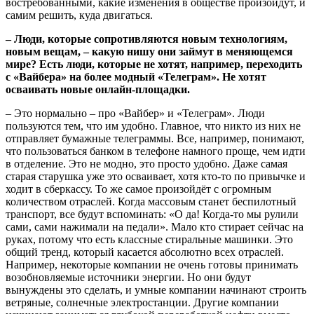
востребованными, какие изменения в обществе произойдут, и
самим решить, куда двигаться.
– Люди, которые сопротивляются новым технологиям,
новым вещам, – какую нишу они займут в меняющемся
мире? Есть люди, которые не хотят, например, переходить
с «Вайбера» на более модный «Телеграм». Не хотят
осваивать новые онлайн-площадки.
– Это нормально – про «Вайбер» и «Телеграм». Люди
пользуются тем, что им удобно. Главное, что никто из них не
отправляет бумажные телеграммы. Все, например, понимают,
что пользоваться банком в телефоне намного проще, чем идти
в отделение. Это не модно, это просто удобно. Даже самая
старая старушка уже это осваивает, хотя кто-то по привычке и
ходит в сберкассу. То же самое произойдёт с огромным
количеством отраслей. Когда массовым станет беспилотный
транспорт, все будут вспоминать: «О да! Когда-то мы рулили
сами, сами нажимали на педали». Мало кто стирает сейчас на
руках, потому что есть классные стиральные машинки. Это
общий тренд, который касается абсолютно всех отраслей.
Например, некоторые компании не очень готовы принимать
возобновляемые источники энергии. Но они будут
вынуждены это сделать, и умные компании начинают строить
ветряные, солнечные электростанции. Другие компании