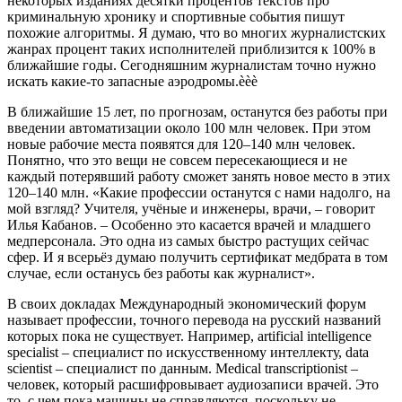
некоторых изданиях десятки процентов текстов про
криминальную хронику и спортивные события пишут
похожие алгоритмы. Я думаю, что во многих журналистских
жанрах процент таких исполнителей приблизится к 100% в
ближайшие годы. Сегодняшним журналистам точно нужно
искать какие-то запасные аэродромы.èèè
В ближайшие 15 лет, по прогнозам, останутся без работы при
введении автоматизации около 100 млн человек. При этом
новые рабочие места появятся для 120–140 млн человек.
Понятно, что это вещи не совсем пересекающиеся и не
каждый потерявший работу сможет занять новое место в этих
120–140 млн. «Какие профессии останутся с нами надолго, на
мой взгляд? Учителя, учёные и инженеры, врачи, – говорит
Илья Кабанов. – Особенно это касается врачей и младшего
медперсонала. Это одна из самых быстро растущих сейчас
сфер. И я всерьёз думаю получить сертификат медбрата в том
случае, если останусь без работы как журналист».
В своих докладах Международный экономический форум
называет профессии, точного перевода на русский названий
которых пока не существует. Например, artificial intelligence
specialist – специалист по искусственному интеллекту, data
scientist – специалист по данным. Medical transcriptionist –
человек, который расшифровывает аудиозаписи врачей. Это
то, с чем пока машины не справляются, поскольку не