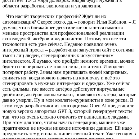
достигнет 124,3 млрд долларов. Кадры будут нужны и в
области разработки, экономики и управления.
– Что насчёт творческих профессий? Ждёт ли их
автоматизация? Скорее всего, да, – говорит Илья Кабанов. – Я
думаю, что в ближайшее десятилетие останется намного
меньше пространства для профессиональной реализации
фотомоделей, актёров и журналистов. Потому что все эти
технологии есть уже сейчас. Недавно появился очень
интересный проект – разработчики запустили сайт с сотнями
тысяч лиц людей, сгенерированных искусственным
интеллектом. Я думаю, что пройдёт немного времени, можно
будет сгенерировать не только лица, но и тело. И модели
потеряют работу. Зачем нам приглашать людей капризных,
снимать их, когда можно нажать на кнопочку и всё это
сгенерировать в нужных интерьерах и одеждах. Уже сейчас
есть фильмы, где вместо актёров действуют виртуальные
двойники, актёров омолаживают, появляются актёры, которые
давно умерли. Ну и мои коллеги-журналисты в зоне риска. В
этом году разработчики из консорциума Open Al представили
новую версию алгоритма GPT-3, который генерирует тексты
так, что их очень сложно отличить от написанных людьми.
При этом для того, чтобы начать генерацию, машине уже
практически не нужны никакие источники данных. Ей надо
предложить тему, и она напишет связный текст. Уже сегодня в