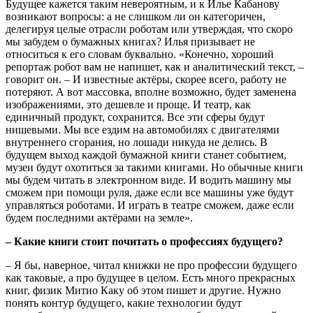
Будущее кажется таким невероятным, и к Илье Кабанову
возникают вопросы: а не слишком ли он категоричен,
делегируя целые отрасли роботам или утверждая, что скоро
мы забудем о бумажных книгах? Илья призывает не
относиться к его словам буквально. «Конечно, хороший
репортаж робот вам не напишет, как и аналитический текст, –
говорит он. – И известные актёры, скорее всего, работу не
потеряют. А вот массовка, вполне возможно, будет заменена
изображениями, это дешевле и проще. И театр, как
единичный продукт, сохранится. Все эти сферы будут
нишевыми. Мы все ездим на автомобилях с двигателями
внутреннего сгорания, но лошади никуда не делись. В
будущем выход каждой бумажной книги станет событием,
музеи будут охотиться за такими книгами. Но обычные книги
мы будем читать в электронном виде. И водить машину мы
сможем при помощи руля, даже если все машины уже будут
управляться роботами. И играть в театре сможем, даже если
будем последними актёрами на земле».
– Какие книги стоит почитать о профессиях будущего?
– Я бы, наверное, читал книжки не про профессии будущего
как таковые, а про будущее в целом. Есть много прекрасных
книг, физик Митио Каку об этом пишет и другие. Нужно
понять контур будущего, какие технологии будут