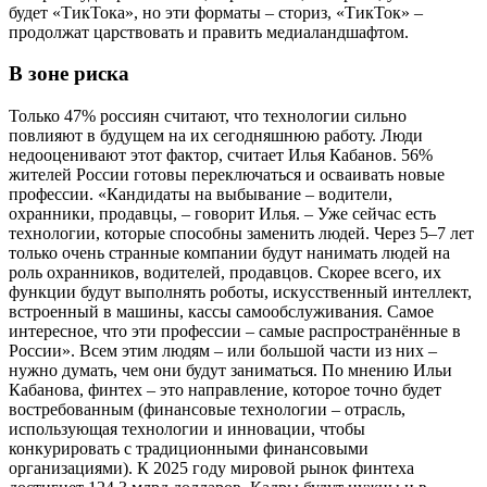
будет «ТикТока», но эти форматы – сториз, «ТикТок» –
продолжат царствовать и править медиаландшафтом.
В зоне риска
Только 47% россиян считают, что технологии сильно
повлияют в будущем на их сегодняшнюю работу. Люди
недооценивают этот фактор, считает Илья Кабанов. 56%
жителей России готовы переключаться и осваивать новые
профессии. «Кандидаты на выбывание – водители,
охранники, продавцы, – говорит Илья. – Уже сейчас есть
технологии, которые способны заменить людей. Через 5–7 лет
только очень странные компании будут нанимать людей на
роль охранников, водителей, продавцов. Скорее всего, их
функции будут выполнять роботы, искусственный интеллект,
встроенный в машины, кассы самообслуживания. Самое
интересное, что эти профессии – самые распространённые в
России». Всем этим людям – или большой части из них –
нужно думать, чем они будут заниматься. По мнению Ильи
Кабанова, финтех – это направление, которое точно будет
востребованным (финансовые технологии – отрасль,
использующая технологии и инновации, чтобы
конкурировать с традиционными финансовыми
организациями). К 2025 году мировой рынок финтеха