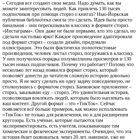
– Сегодня все создают свои медиа. Надо думать, как вы
можете заинтересовать людей. Как привлечь 130 тысяч
подписчиков при помощи сториз о книгах? Нью-Йоркская
публичная библиотека смогла это сделать. Идея была просто
банальная – они пересказывали классику в формате сториз
«Инстаграма». Они даже не были первыми, кто это сделал, но
сделали настолько ярко! Каждое произведение адаптировали
под формат сториз – создали дизайн, придумали
иллюстрации. Это были фактически полнотекстовые
произведения, человек листал сториз, погружаясь в классику.
У них получилось порядка полумиллиона просмотров и 130
тысяч новых подписчиков. Почему это работает? Потому что
несколько лет назад появился формат сториз, который
позволяет донести до читателя сложную историю довольно
просто. Я не могу сделать ни одну задачу повседневную, не
столкнувшись с форматом сториз. Банковское приложение –
сториз, заказываю еду – сториз. Это удивительная история,
позволяющая вовлекать людей, которым было наплевать на
ваш контент. Другой формат – это «ТикТок». Сейчас
появляется всё больше примеров, как можно использовать
«ТикТок» не только для развлечения, но и для расширения
кругозора. Есть учёные, которые пытаются там
экспериментировать, есть учителя, показывающие там
химические и физические эксперименты. Очевидно, что эта
история будет развиваться, через 20 лет, наверное, уже не