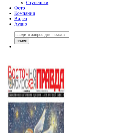
Ступеньки
Фото
Компании
Видео
Аудио
Восточно-Сибирская
правда №27243
06 ноября