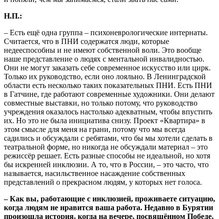
Н.П.:
– Есть ещё одна группа – психоневрологические интернаты.
Считается, что в ПНИ содержатся люди, которые
недееспособны и не имеют собственной воли. Это вообще
наше представление о людях с ментальной инвалидностью.
Они не могут заказать себе современное искусство или цирк.
Только их руководство, если оно лояльно. В Ленинградской
области есть несколько таких показательных ПНИ. Есть ПНИ
в Гатчине, где работают современные художники. Они делают
совместные выставки, но только потому, что руководство
учреждения оказалось настолько адекватным, чтобы впустить
их. Но это не была инициатива снизу. Проект «Квартира» в
этом смысле для меня на грани, потому что мы всегда
садились и обсуждали с ребятами, что бы мы хотели сделать в
театральной форме, но никогда не обсуждали материал – это
режиссёр решает. Есть разные способы не идеальной, но хотя
бы искренней инклюзии. А то, что в России, – это часто, что
называется, насильственное насаждение собственных
представлений о прекрасном людям, у которых нет голоса.
– Как вы, работающие с инклюзией, проживаете ситуацию,
когда людям не нравится ваша работа. Недавно в Бурятии
произошла история, когда на вечере, посвящённом Победе,