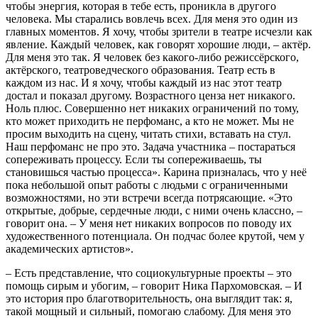
чтобы энергия, которая в тебе есть, проникла в другого
человека. Мы старались вовлечь всех. Для меня это один из
главных моментов. Я хочу, чтобы зрители в театре исчезли как
явление. Каждый человек, как говорят хорошие люди, – актёр.
Для меня это так. Я человек без какого-либо режиссёрского,
актёрского, театроведческого образования. Театр есть в
каждом из нас. И я хочу, чтобы каждый из нас этот театр
достал и показал другому. Возрастного ценза нет никакого.
Ноль плюс. Совершенно нет никаких ограничений по тому,
кто может приходить не перфоманс, а кто не может. Мы не
просим выходить на сцену, читать стихи, вставать на стул.
Наш перфоманс не про это. Задача участника – постараться
сопереживать процессу. Если ты сопереживаешь, ты
становишься частью процесса». Карина призналась, что у неё
пока небольшой опыт работы с людьми с ограниченными
возможностями, но эти встречи всегда потрясающие. «Это
открытые, добрые, сердечные люди, с ними очень классно, –
говорит она. – У меня нет никаких вопросов по поводу их
художественного потенциала. Он подчас более крутой, чем у
академических артистов».
– Есть представление, что социокультурные проекты – это
помощь сирым и убогим, – говорит Ника Пархомовская. – И
это история про благотворительность, она выглядит так: я,
такой мощный и сильный, помогаю слабому. Для меня это