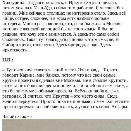
Халтурина. Тогда я и осталась, в Иркутске что-то делала,
потом уехала в Улан-Удэ, сейчас там работаю. Я человек без
границ. Мне сейчас в столицах не интересно стало. Здесь всё
чище, острее, сложнее, и в этом есть намного больше
интереса. Много раз говорила, что, если бы жила в Москве,
история с женской колонией бы не состоялась. Я бы не
решила, что хочу этим заниматься. А здесь это само собой
сложилось. Такая тут благодатная почва в этом смысле. В
Сибири круто, интересно. Здесь природа, люди. Здесь
иркутскость.
Н.П.:
– Тут очень чувствуется гений места. Это правда. То, что
говорит Карина, мне близко, потому что все свои самые
крутые проекты я сделала вне Москвы. Не в смысле крутости,
что я за них большие деньги получила или «Золотые маски», а
это были самые любимые проекты. Всё-таки любимые – в
регионах. Я считаю, что Иркутск – это место силы. Сюда
хочется вернуться. Просто пока не понимаю, с чем. Хочется не
просто приехать и своё навязывать, а услышать голос Ангары.
Читайте также