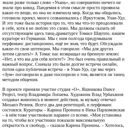
знали разве только слово «Ухань», но совершенно ничего не
знали про ковид. Пандемия в этом смысле просто проявила
какие-то вещи, но она не изменила мир. Когда мы общались,
готовили проект, много созванивались с Иркутском, Улан-Удэ.
И это тоже была история про то, что мы что-то преодолевали
в себе, хотя я не люблю это слово. Мы должны сказать об
отсутствующем здесь танц-драматурге Томасе Шауппе, нашем
кураторе из Германии. Мы с ним полгода придумывали
перфоманс дистанционно, ещё не зная, что будет. Обсуждали
какие-то свои интенции. Мы говорили: «Мы для других
хотим сделать!» А Томас нас возвращал на бренную землю:
«Нет, а что вы для себя хотите?» Это был очень правильный и
важный вопрос. Сначала это были долгие встречи онлайн,
потом одна публичная встреча – в Улан-Удэ, где мы через
«Зум» поговорили и даже поспорили о том, является ли танец
методом общения.
В проекте приняли участие студия «О», Яшникова Dance
Project, театр Владимира Лопаева. Художник Влад Урбаханов
создавал живопись в момент действия, за музыку отвечал
Михаил Резник. Всего два дня репетиций, и перфоманс
состоялся. Кураторы – Карина Пронина и Ника Пархомовская
– в нём тоже участвовали наравне со всеми. «Моя установка
на то, чтобы все участники показали максимальную
открытость и свободу, – сказала Карина Пронина. – Хотелось,