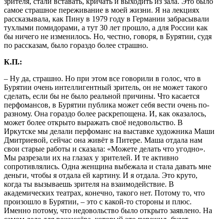
зрителя, стали вставать, кричать и выходить из зала. Это было
самое страшное переживание в моей жизни. Я на лекциях
рассказывала, как Пину в 1979 году в Германии забрасывали
тухлыми помидорами, а тут 30 лет прошло, а для России как
бы ничего не изменилось. Но, честно, говоря, в Бурятии, судя
по рассказам, было гораздо более страшно.
К.П.:
– Ну да, страшно. Но при этом все говорили в голос, что в
Бурятии очень интеллигентный зритель, он не может такого
сделать, если бы не было реальной причины. Что касается
перфомансов, в Бурятии публика может себя вести очень по-
разному. Она гораздо более раскрепощена. И, как оказалось,
может более открыто выражать своё недовольство. В
Иркутске мы делали перфоманс на выставке художника Маши
Дмитриевой, сейчас она живёт в Питере. Маша отдала нам
свои старые работы и сказала: «Можете делать что угодно».
Мы разрезали их на глазах у зрителей. И те активно
сопротивлялись. Одна женщина выбежала и стала давать мне
деньги, чтобы я отдала ей картину. И я отдала. Это круто,
когда ты вызываешь зрителя на взаимодействие. В
академических театрах, конечно, такого нет. Потому то, что
произошло в Бурятии, – это с какой-то стороны и плюс.
Именно потому, что недовольство было открыто заявлено. На