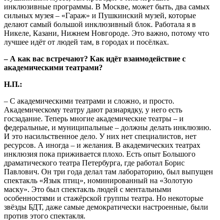
инклюзивные программы. В Москве, может быть, два самых
сильных музея – «Гараж» и Пушкинский музей, которые
делают самый большой инклюзивный блок. Работала я в
Никеле, Казани, Нижнем Новгороде. Это важно, потому что
лучшее идёт от людей там, в городах и посёлках.
– А как вас встречают? Как идёт взаимодействие с
академическими театрами?
Н.П.:
– С академическими театрами и сложно, и просто.
Академическому театру дают разнарядку, у него есть
госзадание. Теперь многие академические театры – и
федеральные, и муниципальные – должны делать инклюзию.
И это насильственное дело. У них нет специалистов, нет
ресурсов. А иногда – и желания. В академических театрах
инклюзия пока приживается плохо. Есть опыт Большого
драматического театра Петербурга, где работал Борис
Павлович. Он три года делал там лабораторию, был выпущен
спектакль «Язык птиц», номинированный на «Золотую
маску». Это был спектакль людей с ментальными
особенностями и стажёрской группы театра. Но некоторые
звёзды БДТ, даже самые демократически настроенные, были
против этого спектакля.