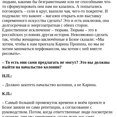
людьми, какими бы безграмотными или не способными что-
то сформулировать они нам ни казались. А попытались
поговорить – сели в круг, выпили чая, чего-то покрепче. И
подумали: что важнее – магазин открыть или выставку
современного искусства сделать? Это и есть инклюзия, она
долгосрочная и энергозатратная с обеих сторон.
Единственное исключение – тюрьма. Тюрьма – это в
российских условиях другая история. Невозможно сделать
так, чтобы женщины-заключённые в Бозое сказали: «Мы
хотим, чтобы к нам приехала Карина Пронина, но мы не
хотим заниматься перфомансом, мы хотим с ней вместе
рисовать».
– То есть они сами предлагать не могут? Это вы должны
выйти на начальство колонии?
Н.П.:
– Должно захотеть начальство колонии, а не Карина.
К.П.:
– Самый большой промежуток времени в моём проекте в
Бозое заняли не сами репетиции, а согласование с
руководством. Потом, когда ответственные люди посмотрели
и поняли, чем мы занимаемся, стали звать нас сами.