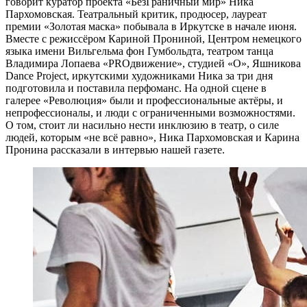
говорит куратор проекта «БезГраничный мир» Ника
Пархомовская. Театральный критик, продюсер, лауреат
премии «Золотая маска» побывала в Иркутске в начале июня.
Вместе с режиссёром Кариной Прониной, Центром немецкого
языка имени Вильгельма фон Гумбольдта, театром танца
Владимира Лопаева «PROдвижение», студией «О», Яшникова
Dance Project, иркутскими художниками Ника за три дня
подготовила и поставила перфоманс. На одной сцене в
галерее «Революция» были и профессиональные актёры, и
непрофессионалы, и люди с ограниченными возможностями.
О том, стоит ли насильно нести инклюзию в театр, о силе
людей, которым «не всё равно», Ника Пархомовская и Карина
Пронина рассказали в интервью нашей газете.