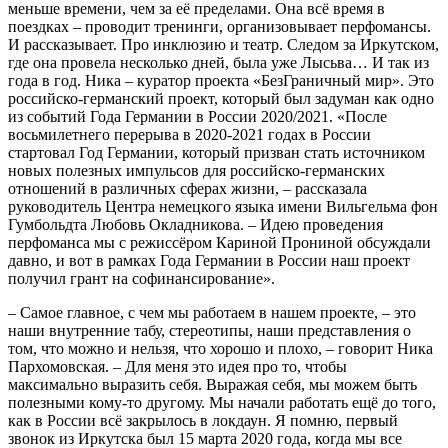
меньше времени, чем за её пределами. Она всё время в
поездках – проводит тренинги, организовывает перфомансы.
И рассказывает. Про инклюзию и театр. Следом за Иркутском,
где она провела несколько дней, была уже Лысьва… И так из
года в год. Ника – куратор проекта «БезГраничный мир». Это
российско-германский проект, который был задуман как одно
из событий Года Германии в России 2020/2021. «После
восьмилетнего перерыва в 2020-2021 годах в России
стартовал Год Германии, который призван стать источником
новых полезных импульсов для российско-германских
отношений в различных сферах жизни, – рассказала
руководитель Центра немецкого языка имени Вильгельма фон
Гумбольдта Любовь Окладникова. – Идею проведения
перфоманса мы с режиссёром Кариной Прониной обсуждали
давно, и вот в рамках Года Германии в России наш проект
получил грант на софинансирование».
– Самое главное, с чем мы работаем в нашем проекте, – это
наши внутренние табу, стереотипы, наши представления о
том, что можно и нельзя, что хорошо и плохо, – говорит Ника
Пархомовская. – Для меня это идея про то, чтобы
максимально выразить себя. Выражая себя, мы можем быть
полезными кому-то другому. Мы начали работать ещё до того,
как в России всё закрылось в локдаун. Я помню, первый
звонок из Иркутска был 15 марта 2020 года, когда мы все