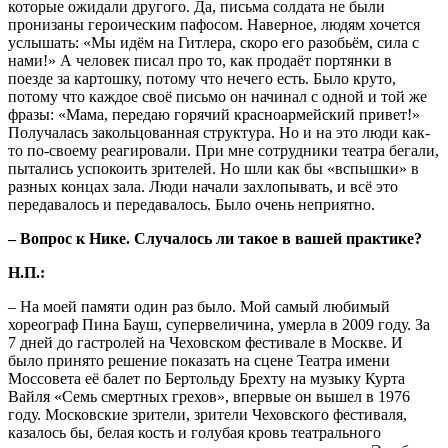
которые ожидали другого. Да, письма солдата не были
пронизаны героическим пафосом. Наверное, людям хочется
услышать: «Мы идём на Гитлера, скоро его разобьём, сила с
нами!» А человек писал про то, как продаёт портянки в
поезде за картошку, потому что нечего есть. Было круто,
потому что каждое своё письмо он начинал с одной и той же
фразы: «Мама, передаю горячий красноармейский привет!»
Получалась закольцованная структура. Но и на это люди как-
то по-своему реагировали. При мне сотрудники театра бегали,
пытались успокоить зрителей. Но шли как бы «вспышки» в
разных концах зала. Люди начали захлопывать, и всё это
передавалось и передавалось. Было очень неприятно.
– Вопрос к Нике. Случалось ли такое в вашей практике?
Н.П.:
– На моей памяти один раз было. Мой самый любимый
хореограф Пина Бауш, супервеличина, умерла в 2009 году. За
7 дней до гастролей на Чеховском фестивале в Москве. И
было принято решение показать на сцене Театра имени
Моссовета её балет по Бертольду Брехту на музыку Курта
Вайля «Семь смертных грехов», впервые он вышел в 1976
году. Московские зрители, зрители Чеховского фестиваля,
казалось бы, белая кость и голубая кровь театрального