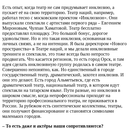
Есть опыт, когда театр не сам придумывает инклюзию, а
пускает её на свою территорию. Театр наций, например,
работал тесно с московским проектом «Инклюзион». Они
выпускали спектакли с артистами первого ряда – Евгением
Мироновым, Чулпан Хаматовой. Театр бесплатно
предоставлял площадку. Это большой бонус, дорогое
удовольствие. Но и это такая инклюзия, основанная на
личных связях, а не на интенции. Я была директором «Нового
пространства» в Театре наций, и мы делали инклюзивные
тренинги и спектакли, это тоже всегда было непросто
продвигать. Что касается регионов, то есть город Орск, и там
идея сделать инклюзивную группу родилась в самом театре.
Совершенно непонятно, как. Но единственный в городе
государственный театр, драматический, захотел инклюзив. И
они это делают. Есть город Альметьевск, где есть
драматический театр, национальный театр, в котором идут
спектакли на татарском языке. Пути разные, но инклюзия в
широком смысле, когда непрофессионалы приходят на
территорию профессионального театра, не приживается в
России. За рубежом есть синтетические коллективы, театры,
они получают финансирование и становятся символами
маленьких городов.
– То есть даже и актёры наши сопротивляются?