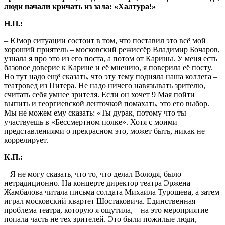
люди начали кричать из зала: «Халтура!»
Н.П.:
– Юмор ситуации состоит в том, что поставил это всё мой
хороший приятель – московский режиссёр Владимир Бочаров,
узнала я про это из его поста, а потом от Карины. У меня есть
базовое доверие к Карине и её мнению, я поверила её посту.
Но тут надо ещё сказать, что эту тему подняла наша коллега –
театровед из Питера. Не надо ничего навязывать зрителю,
считать себя умнее зрителя. Если он хочет 9 Мая пойти
выпить и георгиевской ленточкой помахать, это его выбор.
Мы не можем ему сказать: «Ты дурак, потому что ты
участвуешь в «Бессмертном полке». Хотя с моими
представлениями о прекрасном это, может быть, никак не
коррелирует.
К.П.:
– Я не могу сказать, что то, что делал Володя, было
нетрадиционно. На концерте директор театра Эржена
Жамбалова читала письма солдата Михаила Турошева, а затем
играл московский квартет Шостаковича. Единственная
проблема театра, которую я ощутила, – на это мероприятие
попала часть не тех зрителей. Это были пожилые люди,