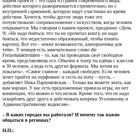
нашем проекте – это одна из граней современного мира,
действие которого разворачивается стремительно, но с
внутренней гармонией, которую ищут участники во время
действия. Хочется, чтобы другие люди тоже это
почувствовали: соприкосновение с искусством, когда человек
открывается. Мы говорим о нашем проекте, празднике «День
Ч: «Не надо бояться, что ты не прочитал книгу, не надо
бояться, что недостаточно образованный, чтобы понять
картину. Всё это – некие возможности, альтернативы для
тебя». У немцев есть замечательное слово die
Freizeitalaktivitäten – то, как ты проводишь своё свободное
время, представляешь его. Обычно в театр ты идёшь с классом
в 30 человек, а ведь есть другие форматы. Мы хотим их
показать». «Самое главное – каждый свободен. Если человек
хочет прийти на перфоманс и сесть на попу – пусть, –
добавляет Ника Пархомовская. – Только вы можете знать, как
вам хорошо. У нас есть предложенные правила игры, но нет
конвенции, что можно и что нельзя. Кроме того, что не надо
оскорблять друг друга и действовать вопреки Уголовному и
Административному кодексам».
– В каких городах вы работали? И почему так важно
общаться в регионах?
Н.П.: