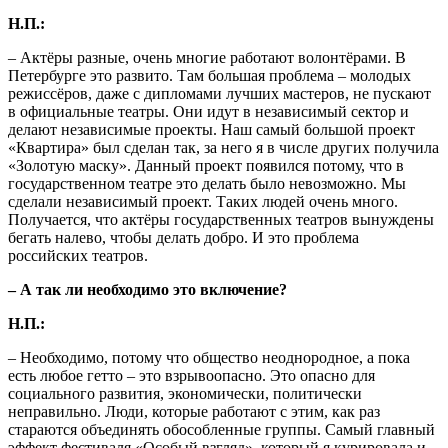
Н.П.:
– Актёры разные, очень многие работают волонтёрами. В
Петербурге это развито. Там большая проблема – молодых
режиссёров, даже с дипломами лучших мастеров, не пускают
в официальные театры. Они идут в независимый сектор и
делают независимые проекты. Наш самый большой проект
«Квартира» был сделан так, за него я в числе других получила
«Золотую маску». Данный проект появился потому, что в
государственном театре это делать было невозможно. Мы
сделали независимый проект. Таких людей очень много.
Получается, что актёры государственных театров вынуждены
бегать налево, чтобы делать добро. И это проблема
российских театров.
– А так ли необходимо это включение?
Н.П.:
– Необходимо, потому что общество неоднородное, а пока
есть любое гетто – это взрывоопасно. Это опасно для
социального развития, экономически, политически
неправильно. Люди, которые работают с этим, как раз
стараются объединять обособленные группы. Самый главный
эффект фестиваля «Особый взгляд», который я курировала и