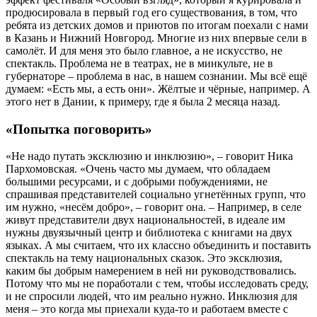
продюсировала в первый год его существования, в том, что
ребята из детских домов и приютов по итогам поехали с нами
в Казань и Нижний Новгород. Многие из них впервые сели в
самолёт. И для меня это было главное, а не искусство, не
спектакль. Проблема не в театрах, не в минкульте, не в
губернаторе – проблема в нас, в нашем сознании. Мы всё ещё
думаем: «Есть мы, а есть они». Жёлтые и чёрные, например. А
этого нет в Дании, к примеру, где я была 2 месяца назад.
«Попытка поговорить»
«Не надо путать эксклюзию и инклюзию», – говорит Ника
Пархомовская. «Очень часто мы думаем, что обладаем
большими ресурсами, и с добрыми побуждениями, не
спрашивая представителей социально угнетённых групп, что
им нужно, «несём добро», – говорит она. – Например, в селе
живут представители двух национальностей, в идеале им
нужны двуязычный центр и библиотека с книгами на двух
языках. А мы считаем, что их классно объединить и поставить
спектакль на тему национальных сказок. Это эксклюзия,
каким бы добрым намерением в ней ни руководствовались.
Потому что мы не поработали с тем, чтобы исследовать среду,
и не спросили людей, что им реально нужно. Инклюзия для
меня – это когда мы приехали куда-то и работаем вместе с