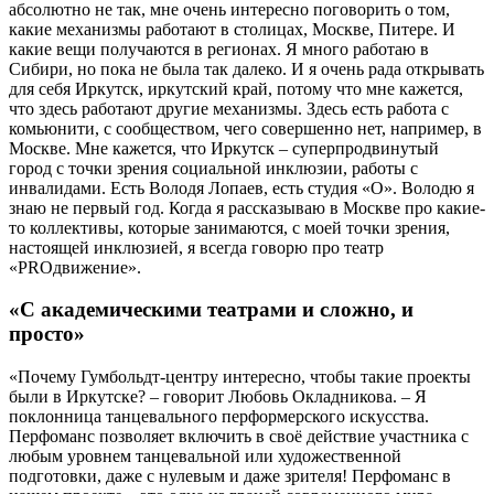
абсолютно не так, мне очень интересно поговорить о том,
какие механизмы работают в столицах, Москве, Питере. И
какие вещи получаются в регионах. Я много работаю в
Сибири, но пока не была так далеко. И я очень рада открывать
для себя Иркутск, иркутский край, потому что мне кажется,
что здесь работают другие механизмы. Здесь есть работа с
комьюнити, с сообществом, чего совершенно нет, например, в
Москве. Мне кажется, что Иркутск – суперпродвинутый
город с точки зрения социальной инклюзии, работы с
инвалидами. Есть Володя Лопаев, есть студия «О». Володю я
знаю не первый год. Когда я рассказываю в Москве про какие-
то коллективы, которые занимаются, с моей точки зрения,
настоящей инклюзией, я всегда говорю про театр
«PROдвижение».
«С академическими театрами и сложно, и
просто»
«Почему Гумбольдт-центру интересно, чтобы такие проекты
были в Иркутске? – говорит Любовь Окладникова. – Я
поклонница танцевального перформерского искусства.
Перфоманс позволяет включить в своё действие участника с
любым уровнем танцевальной или художественной
подготовки, даже с нулевым и даже зрителя! Перфоманс в