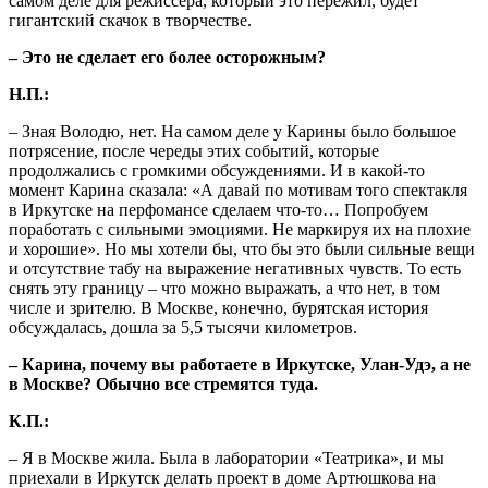
самом деле для режиссёра, который это пережил, будет
гигантский скачок в творчестве.
– Это не сделает его более осторожным?
Н.П.:
– Зная Володю, нет. На самом деле у Карины было большое
потрясение, после череды этих событий, которые
продолжались с громкими обсуждениями. И в какой-то
момент Карина сказала: «А давай по мотивам того спектакля
в Иркутске на перфомансе сделаем что-то… Попробуем
поработать с сильными эмоциями. Не маркируя их на плохие
и хорошие». Но мы хотели бы, что бы это были сильные вещи
и отсутствие табу на выражение негативных чувств. То есть
снять эту границу – что можно выражать, а что нет, в том
числе и зрителю. В Москве, конечно, бурятская история
обсуждалась, дошла за 5,5 тысячи километров.
– Карина, почему вы работаете в Иркутске, Улан-Удэ, а не
в Москве? Обычно все стремятся туда.
К.П.:
– Я в Москве жила. Была в лаборатории «Театрика», и мы
приехали в Иркутск делать проект в доме Артюшкова на