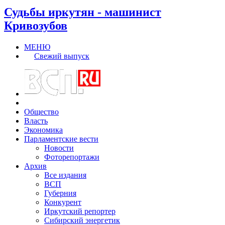
Судьбы иркутян - машинист
Кривозубов
МЕНЮ
Свежий выпуск
Общество
Власть
Экономика
Парламентские вести
Новости
Фоторепортажи
Архив
Все издания
ВСП
Губерния
Конкурент
Иркутский репортер
Сибирский энергетик