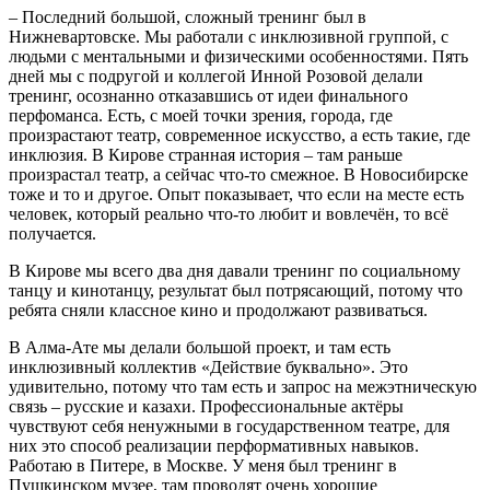
– Последний большой, сложный тренинг был в
Нижневартовске. Мы работали с инклюзивной группой, с
людьми с ментальными и физическими особенностями. Пять
дней мы с подругой и коллегой Инной Розовой делали
тренинг, осознанно отказавшись от идеи финального
перфоманса. Есть, с моей точки зрения, города, где
произрастают театр, современное искусство, а есть такие, где
инклюзия. В Кирове странная история – там раньше
произрастал театр, а сейчас что-то смежное. В Новосибирске
тоже и то и другое. Опыт показывает, что если на месте есть
человек, который реально что-то любит и вовлечён, то всё
получается.
В Кирове мы всего два дня давали тренинг по социальному
танцу и кинотанцу, результат был потрясающий, потому что
ребята сняли классное кино и продолжают развиваться.
В Алма-Ате мы делали большой проект, и там есть
инклюзивный коллектив «Действие буквально». Это
удивительно, потому что там есть и запрос на межэтническую
связь – русские и казахи. Профессиональные актёры
чувствуют себя ненужными в государственном театре, для
них это способ реализации перформативных навыков.
Работаю в Питере, в Москве. У меня был тренинг в
Пушкинском музее, там проводят очень хорошие