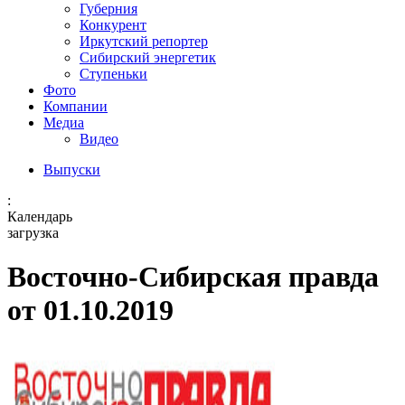
Губерния
Конкурент
Иркутский репортер
Сибирский энергетик
Ступеньки
Фото
Компании
Медиа
Видео
Выпуски
:
Календарь
загрузка
Восточно-Сибирская правда
от 01.10.2019