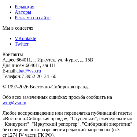
Редакция
Авторы
Реклама на сайте
Мы в соцсетях
VKontakte
Twitter
Контакты
Адрес:
664011, г. Иркутск, ул. Фурье, д. 15В
Для писем:
664011, а/я 111
E-mail:
abat@vsp.ru
Телефон:
7-3952-20–34–66
© 1997-2026 Восточно-Сибирская правда
Обо всех замеченных ошибках просьба сообщать на
wm@vsp.ru
.
Любое воспроизведение или перепечатка публикаций газеты
«Восточно-Сибирская правда», "Ступеньки", еженедельников
"Конкурент", "Иркутский репортер", "Сибирский энергетик"
без специального разрешения редакций запрещены (п.3
ст.1274 IV части ГК РФ).