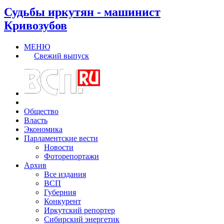
Судьбы иркутян - машинист
Кривозубов
МЕНЮ
Свежий выпуск
Общество
Власть
Экономика
Парламентские вести
Новости
Фоторепортажи
Архив
Все издания
ВСП
Губерния
Конкурент
Иркутский репортер
Сибирский энергетик