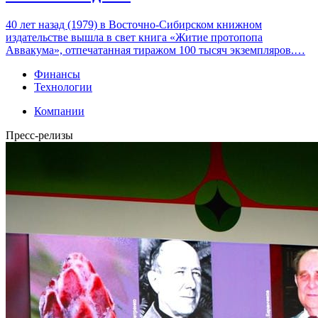
40 лет назад (1979) в Восточно-Сибирском книжном
издательстве вышла в свет книга «Житие протопопа
Аввакума», отпечатанная тиражом 100 тысяч экземпляров.…
Финансы
Технологии
Компании
Пресс-релизы