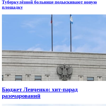
Туберкулёзной больнице подыскивают новую
площадку
Бюджет Левченко: хит-парад
разочарований