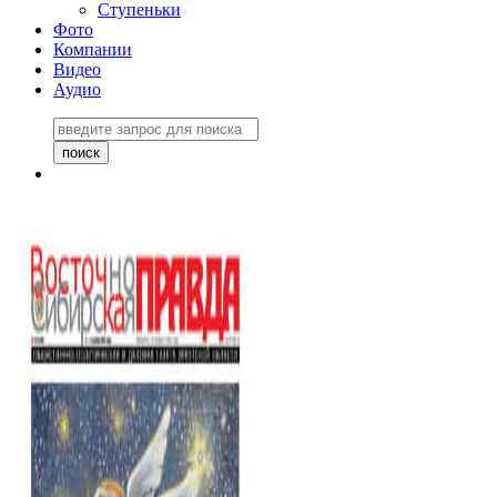
Ступеньки
Фото
Компании
Видео
Аудио
Восточно-Сибирская
правда №27243
06 ноября