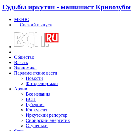
Судьбы иркутян - машинист Кривозубо
МЕНЮ
Свежий выпуск
Общество
Власть
Экономика
Парламентские вести
Новости
Фоторепортажи
Архив
Все издания
ВСП
Губерния
Конкурент
Иркутский репортер
Сибирский энергетик
Ступеньки
Фото