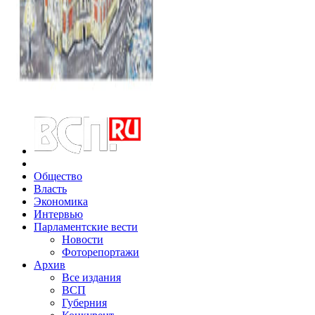
Общество
Власть
Экономика
Интервью
Парламентские вести
Новости
Фоторепортажи
Архив
Все издания
ВСП
Губерния