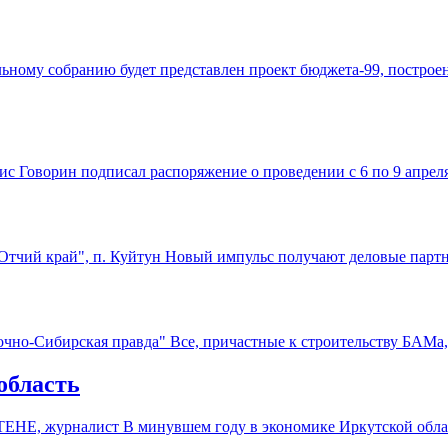
ьному собранию будет представлен проект бюджета-99, построе
ис Говорин подписал распоряжение о проведении с 6 по 9 апрел
"Отчий край", п. Куйтун Новый импульс получают деловые па
точно-Сибирская правда" Все, причастные к строительству БАМ
область
ТУТЕНЕ, журналист В минувшем году в экономике Иркутской об