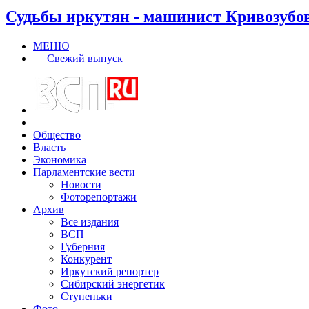
Судьбы иркутян - машинист Кривозубо
МЕНЮ
Свежий выпуск
Общество
Власть
Экономика
Парламентские вести
Новости
Фоторепортажи
Архив
Все издания
ВСП
Губерния
Конкурент
Иркутский репортер
Сибирский энергетик
Ступеньки
Фото