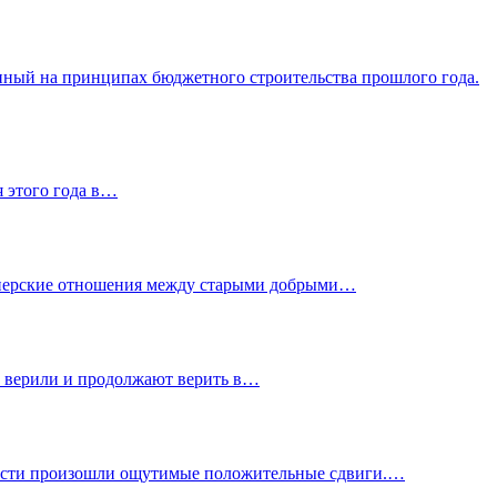
нный на принципах бюджетного строительства прошлого года.
я этого года в…
ртнерские отношения между старыми добрыми…
а, верили и продолжают верить в…
ласти произошли ощутимые положительные сдвиги.…