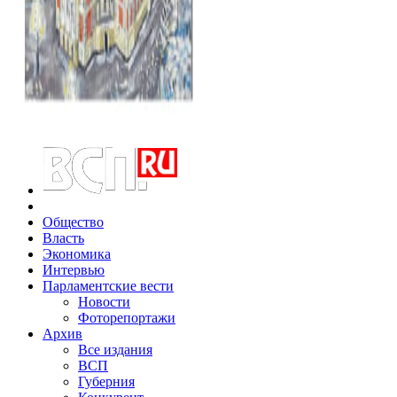
Общество
Власть
Экономика
Интервью
Парламентские вести
Новости
Фоторепортажи
Архив
Все издания
ВСП
Губерния