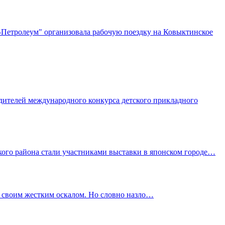
етролеум" организовала рабочую поездку на Ковыктинское
ителей международного конкурса детского прикладного
ого района стали участниками выставки в японском городе…
своим жестким оскалом. Но словно назло…