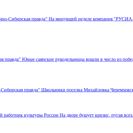
но-Сибирская правда" На минувшей неделе компания "РУСИА-П
правда" Юные саянские рукодельницы вошли в число из побед
Сибирская правда" Школьники поселка Михайловка Черемховск
отник культуры России На дворе бушует кризис, пугая всех 