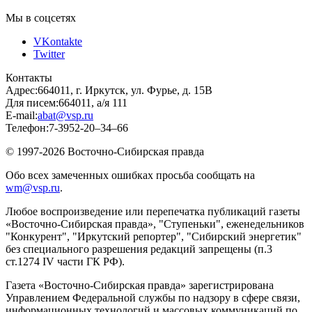
Мы в соцсетях
VKontakte
Twitter
Контакты
Адрес:
664011, г. Иркутск, ул. Фурье, д. 15В
Для писем:
664011, а/я 111
E-mail:
abat@vsp.ru
Телефон:
7-3952-20–34–66
© 1997-2026 Восточно-Сибирская правда
Обо всех замеченных ошибках просьба сообщать на
wm@vsp.ru
.
Любое воспроизведение или перепечатка публикаций газеты
«Восточно-Сибирская правда», "Ступеньки", еженедельников
"Конкурент", "Иркутский репортер", "Сибирский энергетик"
без специального разрешения редакций запрещены (п.3
ст.1274 IV части ГК РФ).
Газета «Восточно-Сибирская правда» зарегистрирована
Управлением Федеральной службы по надзору в сфере связи,
информационных технологий и массовых коммуникаций по