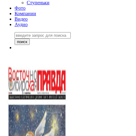
Ступеньки
Фото
Компании
Видео
Аудио
Восточно-Сибирская
правда №27243
06 ноября