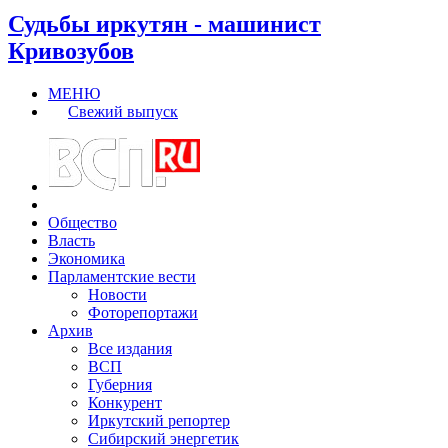
Судьбы иркутян - машинист
Кривозубов
МЕНЮ
Свежий выпуск
Общество
Власть
Экономика
Парламентские вести
Новости
Фоторепортажи
Архив
Все издания
ВСП
Губерния
Конкурент
Иркутский репортер
Сибирский энергетик