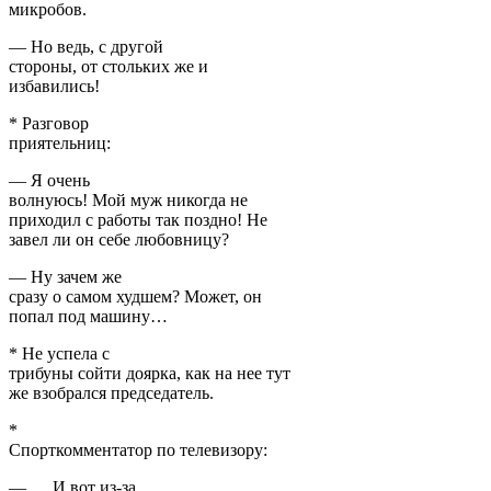
микробов.
— Но ведь, с другой
стороны, от стольких же и
избавились!
* Разговор
приятельниц:
— Я очень
волнуюсь! Мой муж никогда не
приходил с работы так поздно! Не
завел ли он себе любовницу?
— Ну зачем же
сразу о самом худшем? Может, он
попал под машину…
* Не успела с
трибуны сойти доярка, как на нее тут
же взобрался председатель.
*
Спорткомментатор по телевизору:
— … И вот из-за