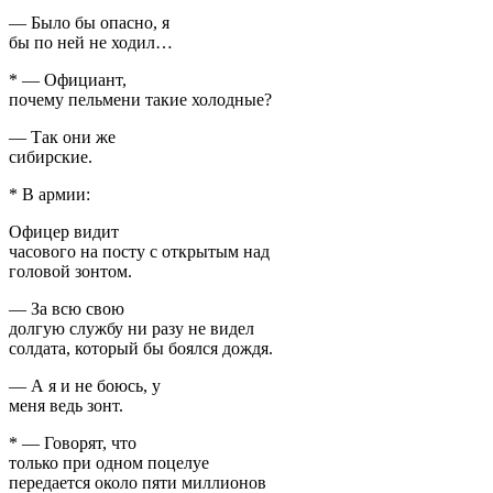
— Было бы опасно, я
бы по ней не ходил…
* — Официант,
почему пельмени такие холодные?
— Так они же
сибирские.
* В армии:
Офицер видит
часового на посту с открытым над
головой зонтом.
— За всю свою
долгую службу ни разу не видел
солдата, который бы боялся дождя.
— А я и не боюсь, у
меня ведь зонт.
* — Говорят, что
только при одном поцелуе
передается около пяти миллионов