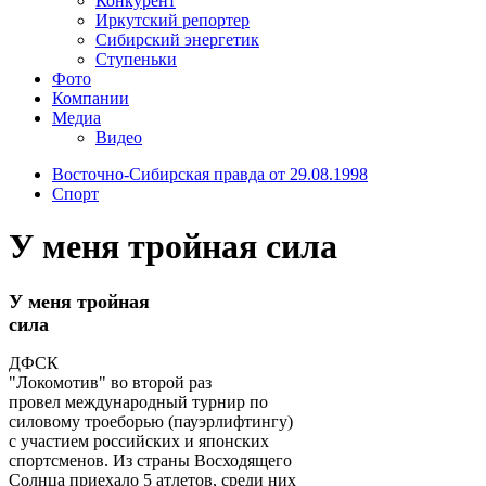
Конкурент
Иркутский репортер
Сибирский энергетик
Ступеньки
Фото
Компании
Медиа
Видео
Восточно-Сибирская правда от 29.08.1998
Спорт
У меня тройная сила
У меня тройная
сила
ДФСК
"Локомотив" во второй раз
провел международный турнир по
силовому троеборью (пауэрлифтингу)
с участием российских и японских
спортсменов. Из страны Восходящего
Солнца приехало 5 атлетов, среди них