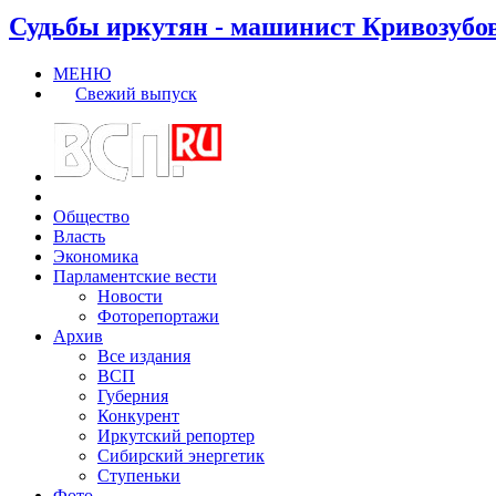
Судьбы иркутян - машинист Кривозубо
МЕНЮ
Свежий выпуск
Общество
Власть
Экономика
Парламентские вести
Новости
Фоторепортажи
Архив
Все издания
ВСП
Губерния
Конкурент
Иркутский репортер
Сибирский энергетик
Ступеньки
Фото