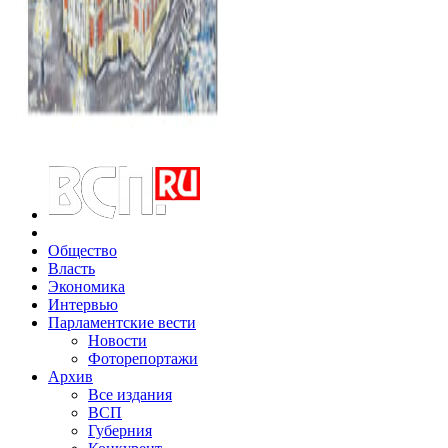
Общество
Власть
Экономика
Интервью
Парламентские вести
Новости
Фоторепортажи
Архив
Все издания
ВСП
Губерния