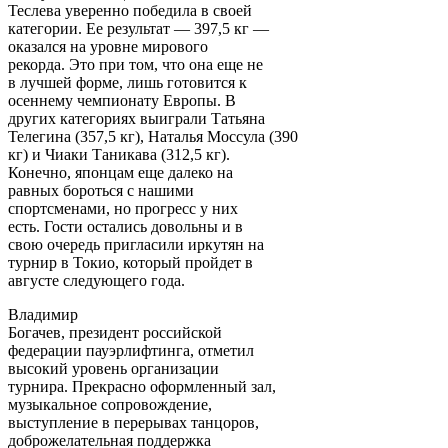
Теслева уверенно победила в своей
категории. Ее результат — 397,5 кг —
оказался на уровне мирового
рекорда. Это при том, что она еще не
в лучшей форме, лишь готовится к
осеннему чемпионату Европы. В
других категориях выиграли Татьяна
Телегина (357,5 кг), Наталья Моссула (390
кг) и Чиаки Таникава (312,5 кг).
Конечно, японцам еще далеко на
равных бороться с нашими
спортсменами, но прогресс у них
есть. Гости остались довольны и в
свою очередь пригласили иркутян на
турнир в Токио, который пройдет в
августе следующего года.
Владимир
Богачев, президент российской
федерации пауэрлифтинга, отметил
высокий уровень организации
турнира. Прекрасно оформленный зал,
музыкальное сопровождение,
выступление в перерывах танцоров,
доброжелательная поддержка