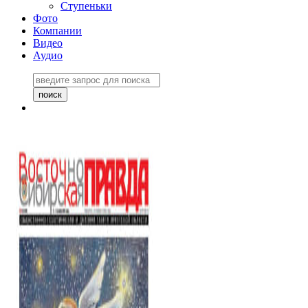
Ступеньки
Фото
Компании
Видео
Аудио
Восточно-Сибирская
правда №27243
06 ноября