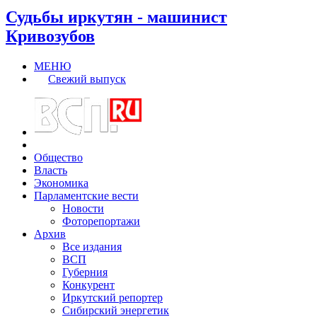
Судьбы иркутян - машинист
Кривозубов
МЕНЮ
Свежий выпуск
Общество
Власть
Экономика
Парламентские вести
Новости
Фоторепортажи
Архив
Все издания
ВСП
Губерния
Конкурент
Иркутский репортер
Сибирский энергетик