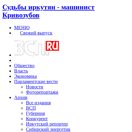
Судьбы иркутян - машинист
Кривозубов
МЕНЮ
Свежий выпуск
Общество
Власть
Экономика
Парламентские вести
Новости
Фоторепортажи
Архив
Все издания
ВСП
Губерния
Конкурент
Иркутский репортер
Сибирский энергетик