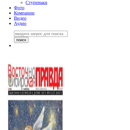
Ступеньки
Фото
Компании
Видео
Аудио
Восточно-Сибирская
правда №27243
06 ноября