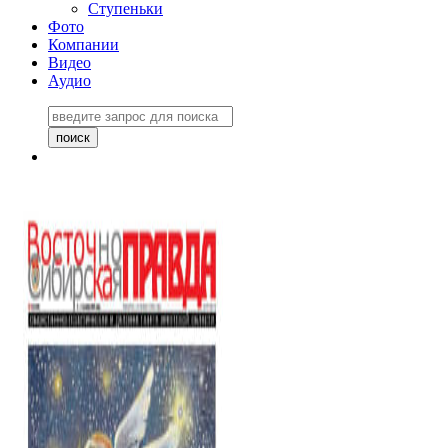
Ступеньки
Фото
Компании
Видео
Аудио
Восточно-Сибирская
правда №27243
06 ноября