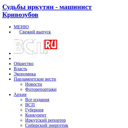
Судьбы иркутян - машинист
Кривозубов
МЕНЮ
Свежий выпуск
Общество
Власть
Экономика
Парламентские вести
Новости
Фоторепортажи
Архив
Все издания
ВСП
Губерния
Конкурент
Иркутский репортер
Сибирский энергетик