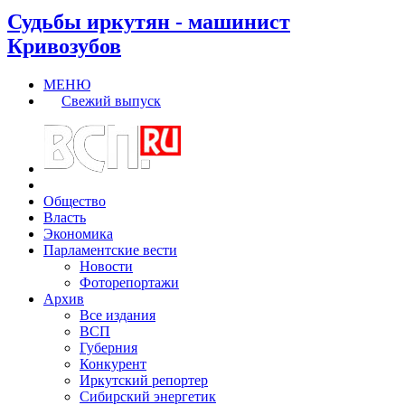
Судьбы иркутян - машинист
Кривозубов
МЕНЮ
Свежий выпуск
Общество
Власть
Экономика
Парламентские вести
Новости
Фоторепортажи
Архив
Все издания
ВСП
Губерния
Конкурент
Иркутский репортер
Сибирский энергетик