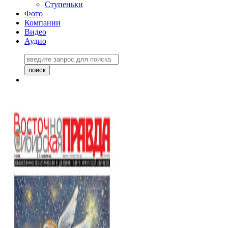
Ступеньки
Фото
Компании
Видео
Аудио
Восточно-Сибирская
правда №27243
06 ноября