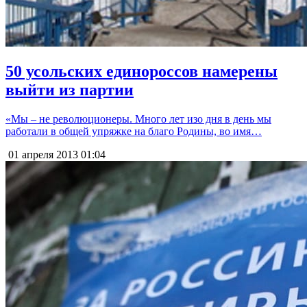
50 усольских единороссов намерены
выйти из партии
«Мы – не революционеры. Много лет изо дня в день мы
работали в общей упряжке на благо Родины, во имя…
01 апреля 2013
01:04