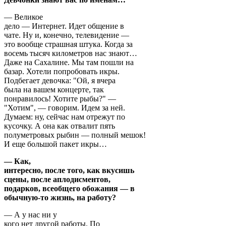
— Великое
дело — Интернет. Идет общение в
чате. Ну и, конечно, телевидение —
это вообще страшная штука. Когда за
восемь тысяч километров нас знают…
Даже на Сахалине. Мы там пошли на
базар. Хотели попробовать икры.
Подбегает девочка: "Ой, я вчера
была на вашем концерте, так
понравилось! Хотите рыбы?" —
"Хотим", — говорим. Идем за ней.
Думаем: ну, сейчас нам отрежут по
кусочку. А она как отвалит пять
полуметровых рыбин — полный мешок!
И еще большой пакет икры…
— Как,
интересно, после того, как вкусишь
сцены, после аплодисментов,
подарков, всеобщего обожания — в
обычную-то жизнь, на работу?
— А у нас ни у
кого нет другой работы. По