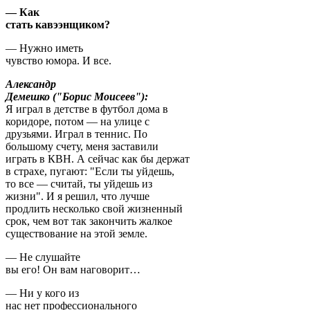
— Как
стать кавээнщиком?
— Нужно иметь
чувство юмора. И все.
Александр
Демешко ("Борис Моисеев"):
Я играл в детстве в футбол дома в
коридоре, потом — на улице с
друзьями. Играл в теннис. По
большому счету, меня заставили
играть в КВН. А сейчас как бы держат
в страхе, пугают: "Если ты уйдешь,
то все — считай, ты уйдешь из
жизни". И я решил, что лучше
продлить несколько свой жизненный
срок, чем вот так закончить жалкое
существование на этой земле.
— Не слушайте
вы его! Он вам наговорит…
— Ни у кого из
нас нет профессионального