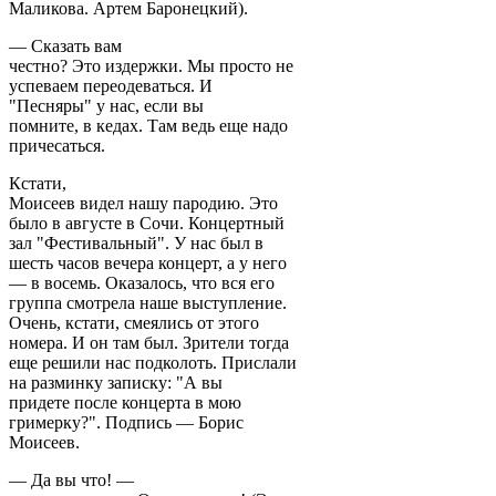
Маликова. Артем Баронецкий).
— Сказать вам
честно? Это издержки. Мы просто не
успеваем переодеваться. И
"Песняры" у нас, если вы
помните, в кедах. Там ведь еще надо
причесаться.
Кстати,
Моисеев видел нашу пародию. Это
было в августе в Сочи. Концертный
зал "Фестивальный". У нас был в
шесть часов вечера концерт, а у него
— в восемь. Оказалось, что вся его
группа смотрела наше выступление.
Очень, кстати, смеялись от этого
номера. И он там был. Зрители тогда
еще решили нас подколоть. Прислали
на разминку записку: "А вы
придете после концерта в мою
гримерку?". Подпись — Борис
Моисеев.
— Да вы что! —