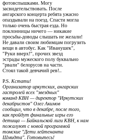
фотовспышками. Могу
засвидетельствовать. После
ангарского концерта ребята ужасно
опаздывали на поезд. Спасти могла
только очень быстрая езда. Но
поклонницы ничего — никакие
просьбы-доводы слышать не желали!
Не давали своим любимцам погрузить
вещи в автобус. Как "Иванушек",
"Руки вверх!", прочих звезд
эстрады мужеского полу буквально
"рвали" белорусов на части.
Стоял такой девчачий рев!..
P.S.
Кстати!
Организатор иркутских, ангарских
гастролей всех "звездных"
команд КВН — директор "Иркутских
декабристов" Олег Акимов
сообщил, что в декабре, после того,
как пройдут финальные игры его
детища — Байкальской лиги КВН, к нам
пожалуют с новой программой
томские "Дети лейтенанта
Шмидта". Готовьтесь!