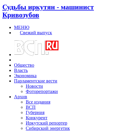
Судьбы иркутян - машинист
Кривозубов
МЕНЮ
Свежий выпуск
Общество
Власть
Экономика
Парламентские вести
Новости
Фоторепортажи
Архив
Все издания
ВСП
Губерния
Конкурент
Иркутский репортер
Сибирский энергетик