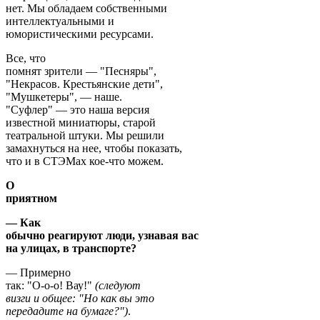
нет. Мы обладаем собственными
интеллектуальными и
юмористическими ресурсами.
Все, что
помнят зрители — "Песняры",
"Некрасов. Крестьянские дети",
"Мушкетеры", — наше.
"Суфлер" — это наша версия
известной миниатюры, старой
театральной штуки. Мы решили
замахнуться на нее, чтобы показать,
что и в СТЭМах кое-что можем.
О
приятном
— Как
обычно реагируют люди, узнавая вас
на улицах, в транспорте?
— Примерно
так: "О-о-о! Вау!"
(следуют
визги и общее: "Но как вы это
передадите на бумаге?")
.