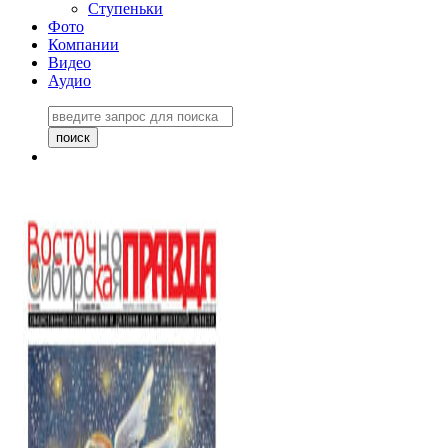
Ступеньки
Фото
Компании
Видео
Аудио
Восточно-Сибирская
правда №27243
06 ноября