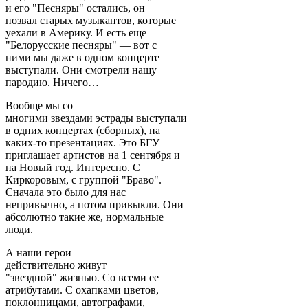
и его "Песняры" остались, он
позвал старых музыкантов, которые
уехали в Америку. И есть еще
"Белорусские песняры" — вот с
ними мы даже в одном концерте
выступали. Они смотрели нашу
пародию. Ничего…
Вообще мы со
многими звездами эстрады выступали
в одних концертах (сборных), на
каких-то презентациях. Это БГУ
приглашает артистов на 1 сентября и
на Новый год. Интересно. С
Киркоровым, с группой "Браво".
Сначала это было для нас
непривычно, а потом привыкли. Они
абсолютно такие же, нормальные
люди.
А наши герои
действительно живут
"звездной" жизнью. Со всеми ее
атрибутами. С охапками цветов,
поклонницами, автографами,