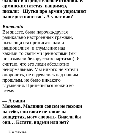
бывают и отрицательные отклики. В
армянских газетах, например,
писали: "Шутки про армян ущемляют
наше достоинство". А у вас как?
Виталий:
Вы знаете, была парочка-другая
радикально настроенных граждан,
пытающихся приписать нам и
национализм, и глумление над
какими-то святыми ценностями (мы
показывали белорусских партизан). Я
считаю, что это люди абсолютно
ненормальные. Мы никого не хотели
опорочить, не издевались над нашим
прошлым, не было никакого
глумления. Прицепиться можно ко
всему.
— А ваши
Моисеев, Малинин совсем не похожи
на себя, они вовсе не такие на
концертах, могу спорить. Видели бы
они… Кстати, видели или нет?
— Не такие,