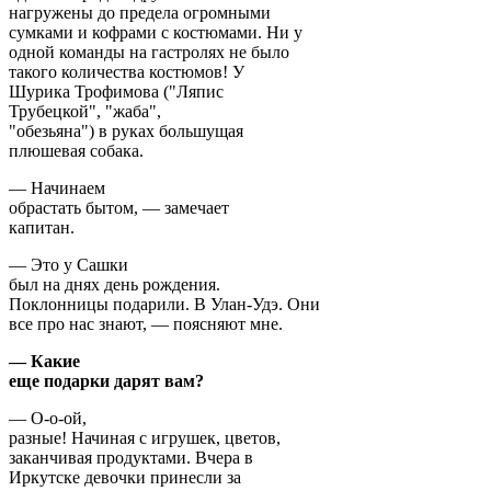
нагружены до предела огромными
сумками и кофрами с костюмами. Ни у
одной команды на гастролях не было
такого количества костюмов! У
Шурика Трофимова ("Ляпис
Трубецкой", "жаба",
"обезьяна") в руках большущая
плюшевая собака.
— Начинаем
обрастать бытом, — замечает
капитан.
— Это у Сашки
был на днях день рождения.
Поклонницы подарили. В Улан-Удэ. Они
все про нас знают, — поясняют мне.
— Какие
еще подарки дарят вам?
— О-о-ой,
разные! Начиная с игрушек, цветов,
заканчивая продуктами. Вчера в
Иркутске девочки принесли за