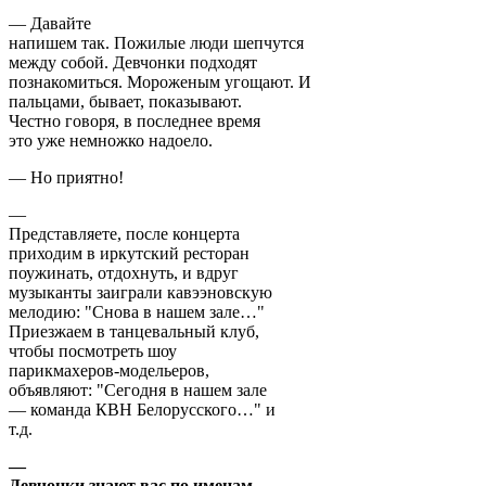
— Давайте
напишем так. Пожилые люди шепчутся
между собой. Девчонки подходят
познакомиться. Мороженым угощают. И
пальцами, бывает, показывают.
Честно говоря, в последнее время
это уже немножко надоело.
— Но приятно!
—
Представляете, после концерта
приходим в иркутский ресторан
поужинать, отдохнуть, и вдруг
музыканты заиграли кавээновскую
мелодию: "Снова в нашем зале…"
Приезжаем в танцевальный клуб,
чтобы посмотреть шоу
парикмахеров-модельеров,
объявляют: "Сегодня в нашем зале
— команда КВН Белорусского…" и
т.д.
—
Девчонки знают вас по именам…