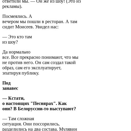
ответили мы. — Он же из шоу! (Это из
рекламы).
Посмеялись. А
вечером мы пошли в ресторан. А там
сидит Моисеев. Увидел нас:
— Это кто там
из шоу?
Да нормально
все. Все прекрасно понимают, что мы
не против него. Он сам создал такой
образ, сам его эксплуатирует,
эпатируя публику.
Под
занавес
— Кстати,
о настоящих "Песнярах". Как
они? В Белоруссии-то выступают?
— Там сложная
ситуация. Они поссорились,
разделились на два состава. Мулявин