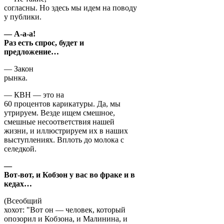
согласны. Но здесь мы идем на поводу
у публики.
— А-а-а!
Раз есть спрос, будет и
предложение…
— Закон
рынка.
— КВН — это на
60 процентов карикатуры. Да, мы
утрируем. Везде ищем смешное,
смешные несоответствия нашей
жизни, и иллюстрируем их в наших
выступлениях. Вплоть до молока с
селедкой.
—
Вот-вот, и Кобзон у вас во фраке и в
кедах…
(Всеобщий
хохот: "Вот он — человек, который
опозорил и Кобзона, и Малинина, и