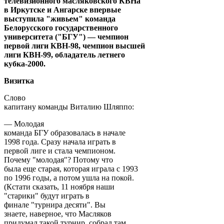
телевизионного масляковского КВНа
в Иркутске и Ангарске впервые
выступила "живьем" команда
Белорусского государственного
университета ("БГУ") — чемпион
первой лиги КВН-98, чемпион высшей
лиги КВН-99, обладатель летнего
кубка-2000.
Визитка
Слово
капитану команды Виталию Шляппо:
— Молодая
команда БГУ образовалась в начале
1998 года. Сразу начала играть в
первой лиге и стала чемпионом.
Почему "молодая"? Потому что
была еще старая, которая играла с 1993
по 1996 годы, а потом ушла на покой.
(Кстати сказать, 11 ноября наши
"старики" будут играть в
финале "турнира десяти". Вы
знаете, наверное, что Масляков
придумал такой турнир, собрал там