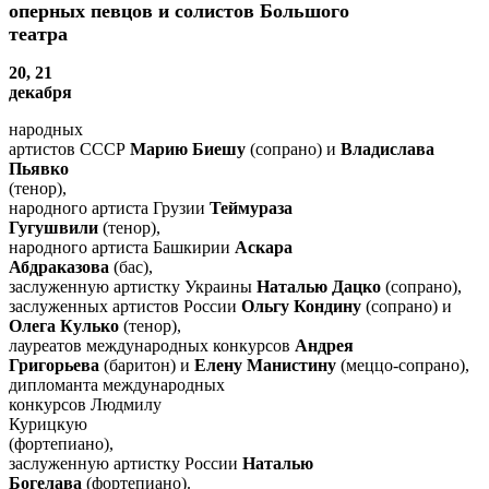
оперных певцов и солистов Большого
театра
20, 21
декабря
народных
артистов СССР
Марию Биешу
(сопрано) и
Владислава
Пьявко
(тенор),
народного артиста Грузии
Теймураза
Гугушвили
(тенор),
народного артиста Башкирии
Аскара
Абдраказова
(бас),
заслуженную артистку Украины
Наталью Дацко
(сопрано),
заслуженных артистов России
Ольгу Кондину
(сопрано) и
Олега Кулько
(тенор),
лауреатов международных конкурсов
Андрея
Григорьева
(баритон) и
Елену Манистину
(меццо-сопрано),
дипломанта международных
конкурсов
Людмилу
Курицкую
(фортепиано),
заслуженную артистку России
Наталью
Богелава
(фортепиано).