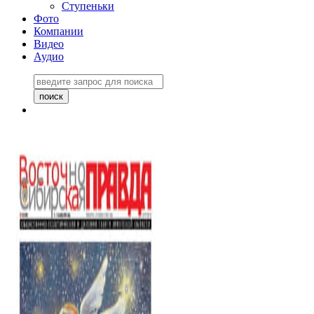
Ступеньки
Фото
Компании
Видео
Аудио
Восточно-Сибирская
правда №27243
06 ноября