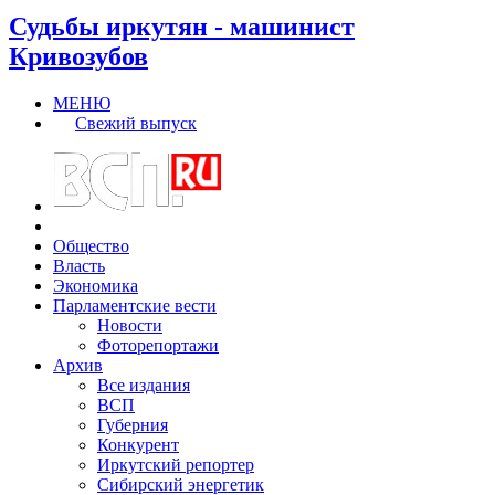
Судьбы иркутян - машинист
Кривозубов
МЕНЮ
Свежий выпуск
Общество
Власть
Экономика
Парламентские вести
Новости
Фоторепортажи
Архив
Все издания
ВСП
Губерния
Конкурент
Иркутский репортер
Сибирский энергетик