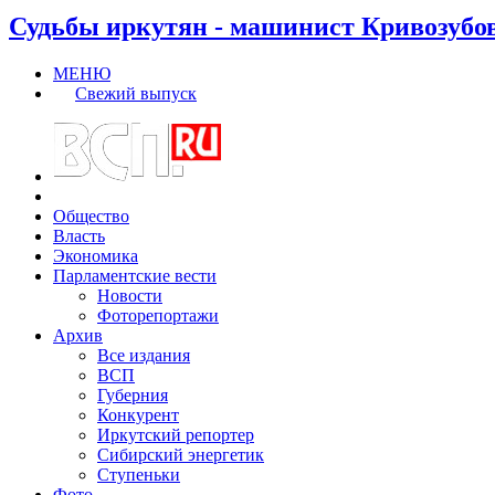
Судьбы иркутян - машинист Кривозубо
МЕНЮ
Свежий выпуск
Общество
Власть
Экономика
Парламентские вести
Новости
Фоторепортажи
Архив
Все издания
ВСП
Губерния
Конкурент
Иркутский репортер
Сибирский энергетик
Ступеньки
Фото