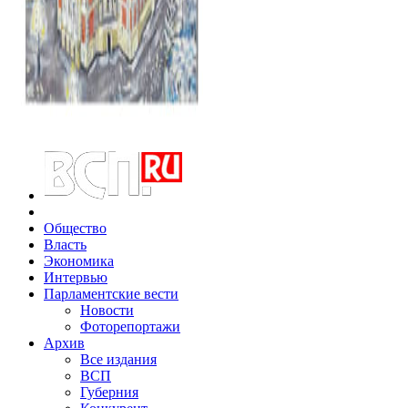
Общество
Власть
Экономика
Интервью
Парламентские вести
Новости
Фоторепортажи
Архив
Все издания
ВСП
Губерния