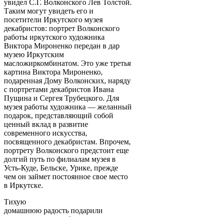
увидел С.Г. Волконского Лев Толстой.
Таким могут увидеть его и
посетители Иркутского музея
декабристов: портрет Волконского
работы иркутского художника
Виктора Мироненко передан в дар
музею Иркутским
масложиркомбинатом. Это уже третья
картина Виктора Мироненко,
подаренная Дому Волконских, наряду
с портретами декабристов Ивана
Пущина и Сергея Трубецкого. Для
музея работы художника — желанный
подарок, представляющий собой
ценный вклад в развитие
современного искусства,
посвященного декабристам. Впрочем,
портрету Волконского предстоит еще
долгий путь по филиалам музея в
Усть-Куде, Бельске, Урике, прежде
чем он займет постоянное свое место
в Иркутске.
Тихую
домашнюю радость подарили