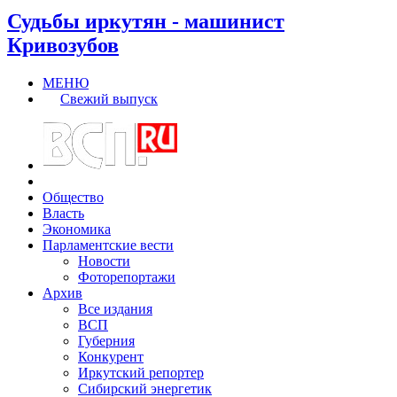
Судьбы иркутян - машинист
Кривозубов
МЕНЮ
Свежий выпуск
Общество
Власть
Экономика
Парламентские вести
Новости
Фоторепортажи
Архив
Все издания
ВСП
Губерния
Конкурент
Иркутский репортер
Сибирский энергетик