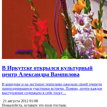
В Иркутске открылся культурный
центр Александра Вампилова
В коридоре и на лестнице терпеливо ожидали своей очереди
припозднившиеся участники встречи. Помню, почти каждое
выступление содержало в себе тоску…
21 августа 2012
01:08
Пожалуйста, оставьте это поле пустым.