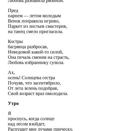
Любовь разбавила рябиной.
Пред
парнем — летом молодым
Венок поправила игриво,
Паркет из листьев смастерив,
на танец смело пригласила.
Костры
багрянца разбросав,
Неведомой какой-то силой,
Она печаль сменив на страсть,
Любовь избраннику сулила.
Ах,
осень! Солнцева сестра
Почуяв, что засентябрило,
От лета зелень подобрав,
Свой возраст враз омолодила.
Утро
Я
проснусь, когда солнце
над лесом взойдет,
Распушит мне лучами прическу,