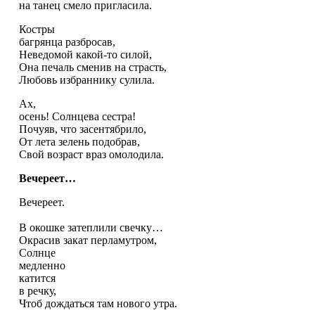
на танец смело пригласила.
Костры
багрянца разбросав,
Неведомой какой-то силой,
Она печаль сменив на страсть,
Любовь избраннику сулила.
Ах,
осень! Солнцева сестра!
Почуяв, что засентябрило,
От лета зелень подобрав,
Свой возраст враз омолодила.
Вечереет…
Вечереет.
В окошке затеплили свечку…
Окрасив закат перламутром,
Солнце
медленно
катится
в речку,
Чтоб дождаться там нового утра.