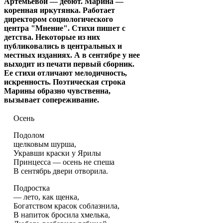
Артемьевой — дебют. Марина —
коренная иркутянка. Работает
директором социологического
центра "Мнение". Стихи пишет с
детства. Некоторые из них
публиковались в центральных и
местных изданиях. А в сентябре у нее
выходит из печати первый сборник.
Ее стихи отличают мелодичность,
искренность. Поэтическая строка
Марины образно чувственна,
вызывает сопереживание.
Осень
Подолом
щелковым шурша,
Укравши краски у Ярилы
Принцесса — осень не спеша
В сентябрь двери отворила.
Подростка
— лето, как щенка,
Богатством красок соблазнила,
В напиток бросила хмелька,