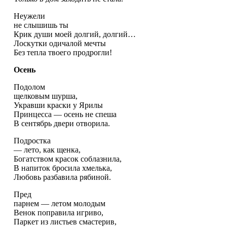
Неужели
не слышишь ты
Крик души моей долгий, долгий…
Лоскутки одичалой мечты
Без тепла твоего продрогли!
Осень
Подолом
щелковым шурша,
Укравши краски у Ярилы
Принцесса — осень не спеша
В сентябрь двери отворила.
Подростка
— лето, как щенка,
Богатством красок соблазнила,
В напиток бросила хмелька,
Любовь разбавила рябиной.
Пред
парнем — летом молодым
Венок поправила игриво,
Паркет из листьев смастерив,