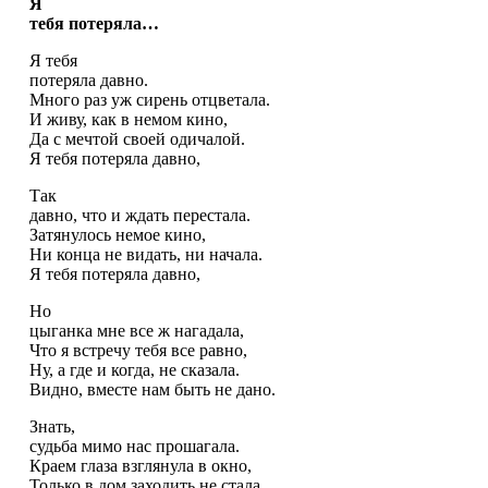
Я
тебя потеряла…
Я тебя
потеряла давно.
Много раз уж сирень отцветала.
И живу, как в немом кино,
Да с мечтой своей одичалой.
Я тебя потеряла давно,
Так
давно, что и ждать перестала.
Затянулось немое кино,
Ни конца не видать, ни начала.
Я тебя потеряла давно,
Но
цыганка мне все ж нагадала,
Что я встречу тебя все равно,
Ну, а где и когда, не сказала.
Видно, вместе нам быть не дано.
Знать,
судьба мимо нас прошагала.
Краем глаза взглянула в окно,
Только в дом заходить не стала.