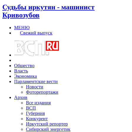
Судьбы иркутян - машинист
Кривозубов
МЕНЮ
Свежий выпуск
Общество
Власть
Экономика
Парламентские вести
Новости
Фоторепортажи
Архив
Все издания
ВСП
Губерния
Конкурент
Иркутский репортер
Сибирский энергетик