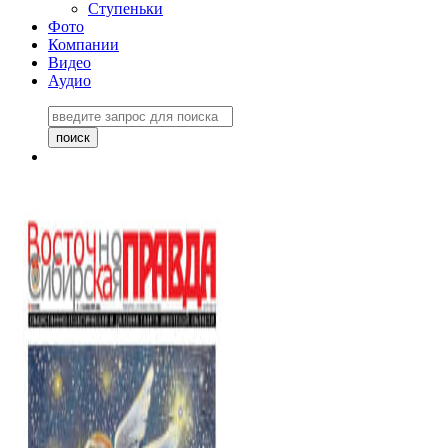
Ступеньки
Фото
Компании
Видео
Аудио
Восточно-Сибирская
правда №27243
06 ноября