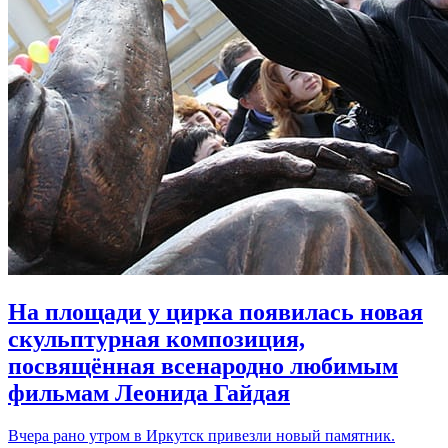
На площади у цирка появилась новая
скульптурная композиция,
посвящённая всенародно любимым
фильмам Леонида Гайдая
Вчера рано утром в Иркутск привезли новый памятник.