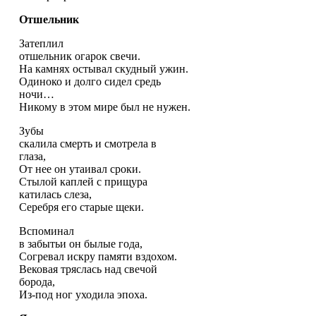
Отшельник
Затеплил
отшельник огарок свечи.
На камнях остывал скудный ужин.
Одиноко и долго сидел средь
ночи…
Никому в этом мире был не нужен.
Зубы
скалила смерть и смотрела в
глаза,
От нее он утаивал сроки.
Стылой каплей с прищура
катилась слеза,
Серебря его старые щеки.
Вспоминал
в забытьи он былые года,
Согревал искру памяти вздохом.
Вековая тряслась над свечой
борода,
Из-под ног уходила эпоха.