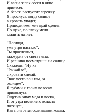
И весна запах сосен в окно
принесет,
А береза распустит сережку.
Я проснусь, когда солнце
в кровать упадет,
Приподнимет мне край одеяла,
По щеке, по плечу меня
гладить начнет:
"Погляди,
уже утро настало".
Ты проснешься,
зажмурив от света глаза,
И ревниво посмотришь на солнце.
Скажешь: "Ну-ка
"Рыжайло",
с кровати слезай,
Твое место вон там, за
оконцем".
Я губами к твоим волосам
прикоснусь,
Ощутив запах меда и воска,
И от утра весеннего всласть
потянусь,
Как пригретая солнышком кошка.