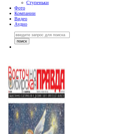
Ступеньки
Фото
Компании
Видео
Аудио
Восточно-Сибирская
правда №27243
06 ноября