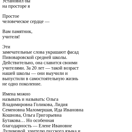
Установил бы
на просторе я
Простое
человеческое сердце —
Вам памятник,
учителя!
Эти
замечательные слова украшают фасад
Пивоваровской средней школы.
Действительно, она славится своими
учителями. За 20 лет — такой возраст
нашей школы — они выучили и
выпустили в самостоятельную жизнь
не одно поколение.
Имена можно
называть и называть: Ольга
Владимировна Голикова, Лидия
Семеновна Маломершая, Ида Ивановна
Кошнова, Ольга Григорьевна
Бутакова… Но особенная
благодарность — Елене Ивановне
Дулимовой, учителю русского языка и