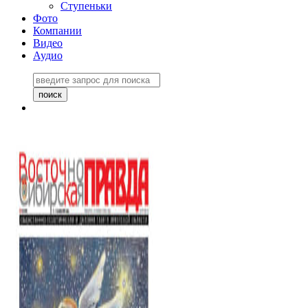
Ступеньки
Фото
Компании
Видео
Аудио
Восточно-Сибирская
правда №27243
06 ноября