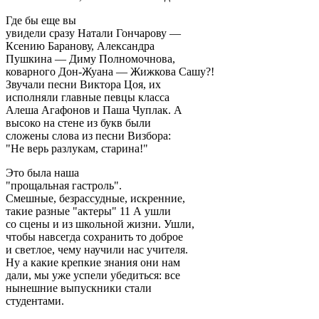
Где бы еще вы
увидели сразу Натали Гончарову —
Ксению Баранову, Александра
Пушкина — Диму Полномочнова,
коварного Дон-Жуана — Жижкова Сашу?!
Звучали песни Виктора Цоя, их
исполняли главные певцы класса
Алеша Агафонов и Паша Чуплак. А
высоко на стене из букв были
сложены слова из песни Визбора:
"Не верь разлукам, старина!"
Это была наша
"прощальная гастроль".
Смешные, безрассудные, искренние,
такие разные "актеры" 11 А ушли
со сцены и из школьной жизни. Ушли,
чтобы навсегда сохранить то доброе
и светлое, чему научили нас учителя.
Ну а какие крепкие знания они нам
дали, мы уже успели убедиться: все
нынешние выпускники стали
студентами.