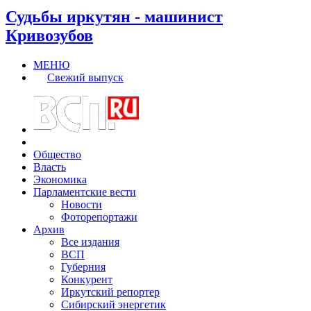
Судьбы иркутян - машинист
Кривозубов
МЕНЮ
Свежий выпуск
Общество
Власть
Экономика
Парламентские вести
Новости
Фоторепортажи
Архив
Все издания
ВСП
Губерния
Конкурент
Иркутский репортер
Сибирский энергетик