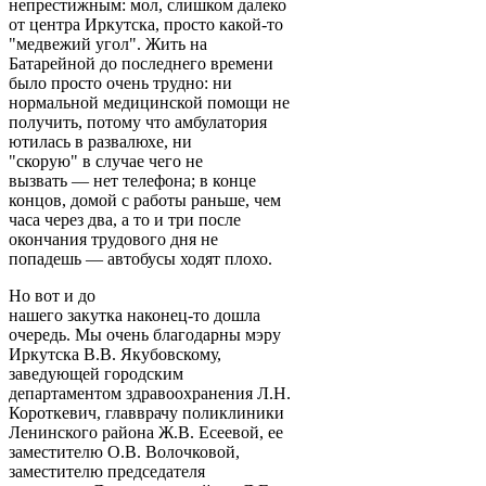
непрестижным: мол, слишком далеко
от центра Иркутска, просто какой-то
"медвежий угол". Жить на
Батарейной до последнего времени
было просто очень трудно: ни
нормальной медицинской помощи не
получить, потому что амбулатория
ютилась в развалюхе, ни
"скорую" в случае чего не
вызвать — нет телефона; в конце
концов, домой с работы раньше, чем
часа через два, а то и три после
окончания трудового дня не
попадешь — автобусы ходят плохо.
Но вот и до
нашего закутка наконец-то дошла
очередь. Мы очень благодарны мэру
Иркутска В.В. Якубовскому,
заведующей городским
департаментом здравоохранения Л.Н.
Короткевич, главврачу поликлиники
Ленинского района Ж.В. Есеевой, ее
заместителю О.В. Волочковой,
заместителю председателя