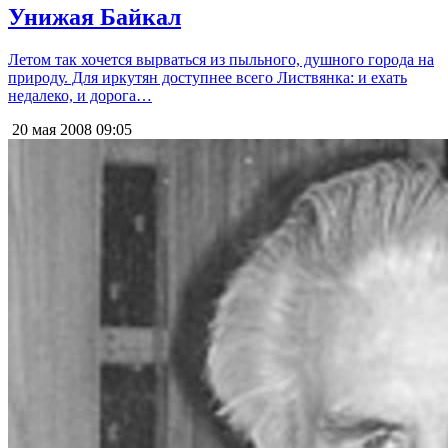
Унижая Байкал
Летом так хочется вырваться из пыльного, душного города на
природу. Для иркутян доступнее всего Листвянка: и ехать
недалеко, и дорога…
20 мая 2008
09:05