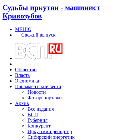
Судьбы иркутян - машинист
Кривозубов
МЕНЮ
Свежий выпуск
Общество
Власть
Экономика
Парламентские вести
Новости
Фоторепортажи
Архив
Все издания
ВСП
Губерния
Конкурент
Иркутский репортер
Сибирский энергетик