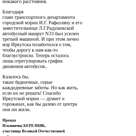
никакого расстояния.
Благодаря
главе транспортного департамента
городской мэрии И.Г. Рафаэляну и его
заместительнице Л.Г.Радушевской
автобусный машрут N33 был усилен
третьей машиной. И при этом лично
мэр Иркутска позаботился о том,
чтобы дорогу к нам как-то
благоустроили. Теперь осталось
лишь отрегулировать график
движения автобусов..
Казалось бы,
такие будничные, серые
каждодневные заботы. Но как жить,
если их не решать! Спасибо
Иркутской мэрии — думает о
горожанах, как бы далеко от центра
они ни жили.
Ираида
Ильинична БЕРЕЗНЯК,
участница Великой Отечественной