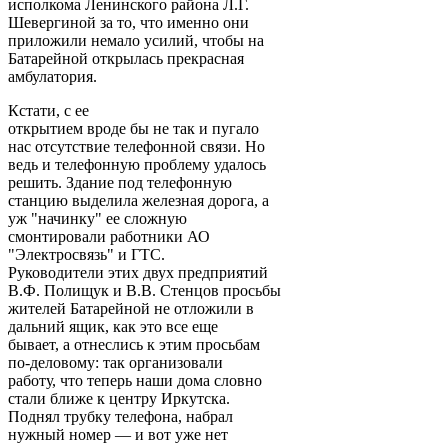
исполкома Ленинского района Л.Г.
Шевергиной за то, что именно они
приложили немало усилий, чтобы на
Батарейной открылась прекрасная
амбулатория.
Кстати, с ее
открытием вроде бы не так и пугало
нас отсутствие телефонной связи. Но
ведь и телефонную проблему удалось
решить. Здание под телефонную
станцию выделила железная дорога, а
уж "начинку" ее сложную
смонтировали работники АО
"Электросвязь" и ГТС.
Руководители этих двух предприятий
В.Ф. Полищук и В.В. Стенцов просьбы
жителей Батарейной не отложили в
дальний ящик, как это все еще
бывает, а отнеслись к этим просьбам
по-деловому: так организовали
работу, что теперь наши дома словно
стали ближе к центру Иркутска.
Поднял трубку телефона, набрал
нужный номер — и вот уже нет