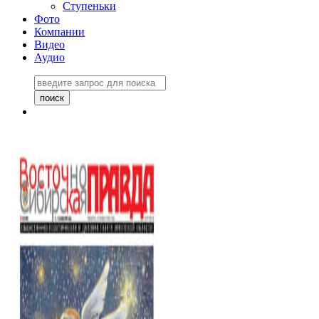
Ступеньки
Фото
Компании
Видео
Аудио
Восточно-Сибирская
правда №27243
06 ноября