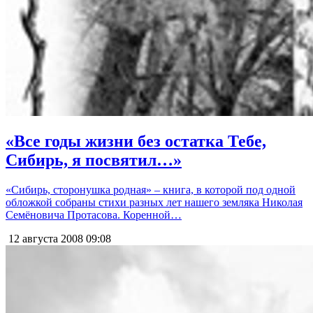
«Все годы жизни без остатка Тебе,
Сибирь, я посвятил…»
«Сибирь, сторонушка родная» – книга, в которой под одной
обложкой собраны стихи разных лет нашего земляка Николая
Семёновича Протасова. Коренной…
12 августа 2008
09:08