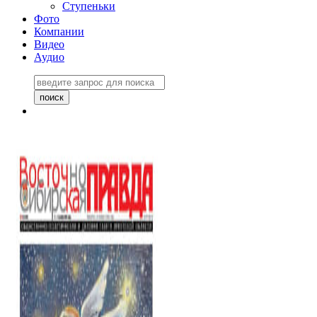
Ступеньки
Фото
Компании
Видео
Аудио
Восточно-Сибирская
правда №27243
06 ноября