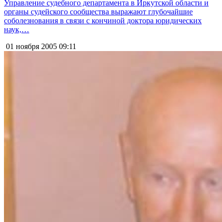
Управление судебного департамента в Иркутской области и
органы судейского сообщества выражают глубочайшие
соболезнования в связи с кончиной доктора юридических
наук,…
01 ноября 2005
09:11