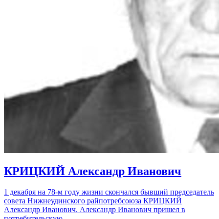
КРИЦКИЙ Александр Иванович
1 декабря на 78-м году жизни скончался бывший председатель
совета Нижнеудинского райпотребсоюза КРИЦКИЙ
Александр Иванович. Александр Иванович пришел в
потребительскую…