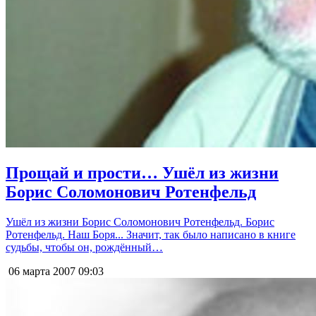
Прощай и прости… Ушёл из жизни
Борис Соломонович Ротенфельд
Ушёл из жизни Борис Соломонович Ротенфельд. Борис
Ротенфельд. Наш Боря... Значит, так было написано в книге
судьбы, чтобы он, рождённый…
06 марта 2007
09:03