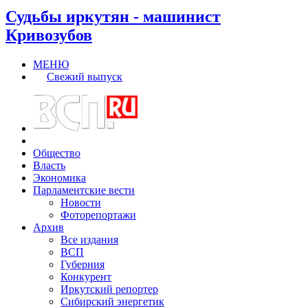
Судьбы иркутян - машинист
Кривозубов
МЕНЮ
Свежий выпуск
Общество
Власть
Экономика
Парламентские вести
Новости
Фоторепортажи
Архив
Все издания
ВСП
Губерния
Конкурент
Иркутский репортер
Сибирский энергетик