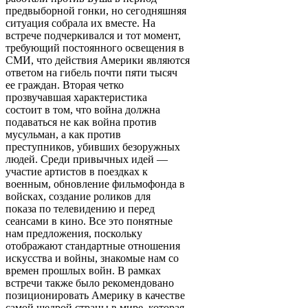
предвыборной гонки, но сегодняшняя
ситуация собрала их вместе. На
встрече подчеркивался и тот момент,
требующий постоянного освещения в
СМИ, что действия Америки являются
ответом на гибель почти пяти тысяч
ее граждан. Вторая четко
прозвучавшая характеристика
состоит в том, что война должна
подаваться не как война против
мусульман, а как против
преступников, убивших безоружных
людей. Среди привычных идей —
участие артистов в поездках к
военным, обновление фильмофонда в
войсках, создание роликов для
показа по телевидению и перед
сеансами в кино. Все это понятные
нам предложения, поскольку
отображают стандартные отношения
искусства и войны, знакомые нам со
времен прошлых войн. В рамках
встречи также было рекомендовано
позиционировать Америку в качестве
самой щедрой страны в мире, которая