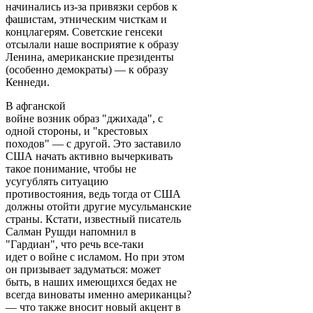
начинались из-за привязки сербов к
фашистам, этническим чисткам и
концлагерям. Советские генсеки
отсылали наше восприятие к образу
Ленина, американские президенты
(особенно демократы) — к образу
Кеннеди.
В афганской
войне возник образ "джихада", с
одной стороны, и "крестовых
походов" — с другой. Это заставило
США начать активно вычеркивать
такое понимание, чтобы не
усугублять ситуацию
противостояния, ведь тогда от США
должны отойти другие мусульманские
страны. Кстати, известный писатель
Салман Рушди напомнил в
"Гардиан", что речь все-таки
идет о войне с исламом. Но при этом
он призывает задуматься: может
быть, в наших имеющихся бедах не
всегда виноваты именно американцы?
— что также вносит новый акцент в