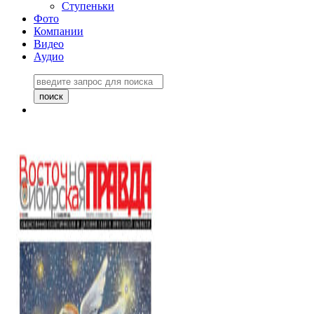
Ступеньки
Фото
Компании
Видео
Аудио
Восточно-Сибирская
правда №27243
06 ноября