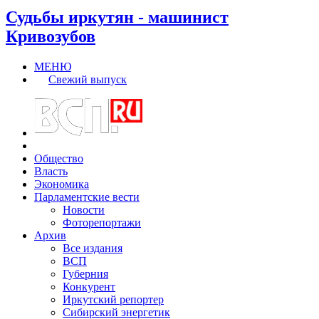
Судьбы иркутян - машинист
Кривозубов
МЕНЮ
Свежий выпуск
Общество
Власть
Экономика
Парламентские вести
Новости
Фоторепортажи
Архив
Все издания
ВСП
Губерния
Конкурент
Иркутский репортер
Сибирский энергетик