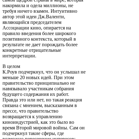
накормила и одела миллионы, не
требуя ничего взамен. Интуитивно
автор этой идеи Дж.Валенти,
являющийся председателем
Ассоциации кино, опирается на
правило введения более широкого
позитивного контекста, который в
результате не дает порождать более
конкретные отрицательные
интерпретации.
В целом
К.Роув подчеркнул, что он услышал не
меньше 20 новых идей. При этом
правительство принципиально не
навязывало участникам собрания
будущего содержания их работ.
Правда это или нет, но такая реакция
связана с мнением, высказанным в
прессе, что правительство
возвращается к управлению
киноиндустрией, как это было во
время Второй мировой войны. Сам он
подчеркнул такие сферы, где
возможно пересечение интересов: