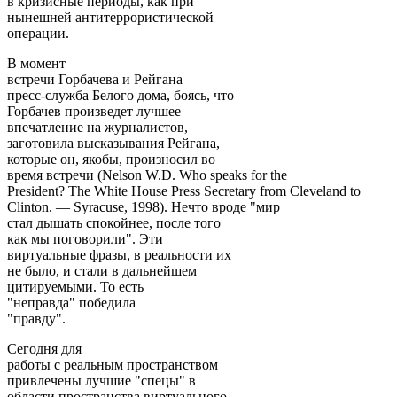
в кризисные периоды, как при
нынешней антитеррористической
операции.
В момент
встречи Горбачева и Рейгана
пресс-служба Белого дома, боясь, что
Горбачев произведет лучшее
впечатление на журналистов,
заготовила высказывания Рейгана,
которые он, якобы, произносил во
время встречи (Nelson W.D. Who speaks for the
President? The White House Press Secretary from Cleveland to
Clinton. — Syracuse, 1998). Нечто вроде "мир
стал дышать спокойнее, после того
как мы поговорили". Эти
виртуальные фразы, в реальности их
не было, и стали в дальнейшем
цитируемыми. То есть
"неправда" победила
"правду".
Сегодня для
работы с реальным пространством
привлечены лучшие "спецы" в
области пространства виртуального.