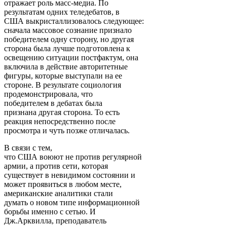
отражает роль масс-медиа. По
результатам одних теледебатов, в
США выкристаллизовалось следующее:
сначала массовое сознание признало
победителем одну сторону, но другая
сторона была лучше подготовлена к
освещению ситуации постфактум, она
включила в действие авторитетные
фигуры, которые выступали на ее
стороне. В результате социология
продемонстрировала, что
победителем в дебатах была
признана другая сторона. То есть
реакция непосредственно после
просмотра и чуть позже отличалась.
В связи с тем,
что США воюют не против регулярной
армии, а против сети, которая
существует в невидимом состоянии и
может проявиться в любом месте,
американские аналитики стали
думать о новом типе информационной
борьбы именно с сетью. И
Дж.Арквилла, преподаватель