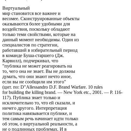
Виртуальный
мир становится все важнее и
весомее. Сконструированные объекты
оказываются более удобными для
воздействия, поскольку обладают
только теми свойствами, которые на
данный момент необходимы. Один из
специалистов по стратегии,
работавший в избирательный период
в команде Буша-старшего (Дж.
Карвилл), подчеркивал, что
"публика не может реагировать на
то, чего она не знает. Вы не должны
думать, что они знают нечто иное,
если вы не сообщили им этого"
(цит. по: D"Allessandro D.F. Brand Warfare. 10 rules
for building the killing brand. — New York etc., 2001. — Р. 116-
117). Публика знает только и
исключительно то, что ей сказали, и
ничего другого. Интерпретация
политика навязывается публике, и
тем самым речь начинает идти только
об этом, о виртуальной реальности, а
не о подлинных проблемах. И в