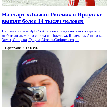
На старт «Лыжни России» в Иркутске
вышли более 14 тысяч человек
На лыжной базе ИрГСХА ближе к обеду начали собираться
любители лыжного спорта из Иркутска, Шелехова, Ангарска,
Зимы, Свирска, Тулуна, Усолья-Сибирского,…
11 февраля 2013
03:02