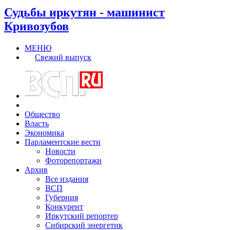
Судьбы иркутян - машинист
Кривозубов
МЕНЮ
Свежий выпуск
Общество
Власть
Экономика
Парламентские вести
Новости
Фоторепортажи
Архив
Все издания
ВСП
Губерния
Конкурент
Иркутский репортер
Сибирский энергетик