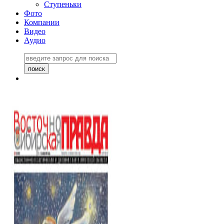
Ступеньки
Фото
Компании
Видео
Аудио
Восточно-Сибирская
правда №27243
06 ноября