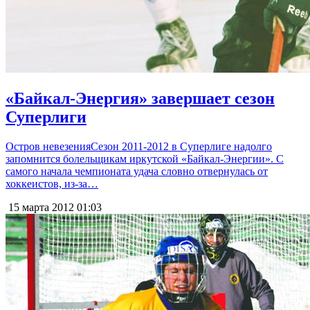
«Байкал-Энергия» завершает сезон
Суперлиги
Остров невезенияСезон 2011-2012 в Суперлиге надолго
запомнится болельщикам иркутской «Байкал-Энергии». С
самого начала чемпионата удача словно отвернулась от
хоккеистов, из-за…
15 марта 2012
01:03