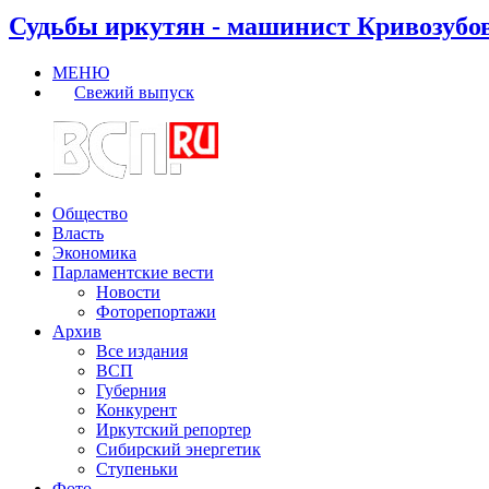
Судьбы иркутян - машинист Кривозубо
МЕНЮ
Свежий выпуск
Общество
Власть
Экономика
Парламентские вести
Новости
Фоторепортажи
Архив
Все издания
ВСП
Губерния
Конкурент
Иркутский репортер
Сибирский энергетик
Ступеньки
Фото