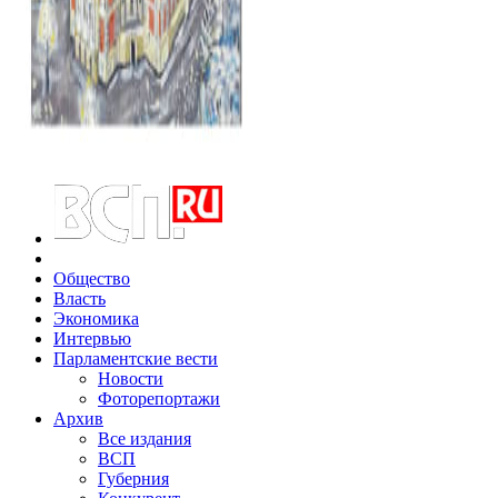
Общество
Власть
Экономика
Интервью
Парламентские вести
Новости
Фоторепортажи
Архив
Все издания
ВСП
Губерния