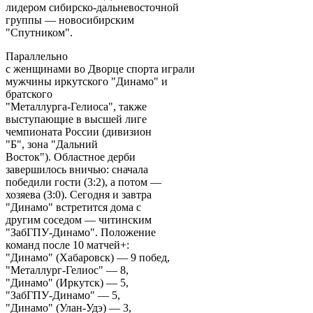
лидером сибирско-дальневосточной
группы — новосибирским
"Спутником".
Параллельно
с женщинами во Дворце спорта играли
мужчины иркутского "Динамо" и
братского
"Металлурга-Гелиоса", также
выступающие в высшей лиге
чемпионата России (дивизион
"Б", зона "Дальний
Восток"). Областное дерби
завершилось вничью: сначала
победили гости (3:2), а потом —
хозяева (3:0). Сегодня и завтра
"Динамо" встретится дома с
другим соседом — читинским
"ЗабГПУ-Динамо". Положение
команд после 10 матчей+:
"Динамо" (Хабаровск) — 9 побед,
"Металлург-Гелиос" — 8,
"Динамо" (Иркутск) — 5,
"ЗабГПУ-Динамо" — 5,
"Динамо" (Улан-Удэ) — 3,