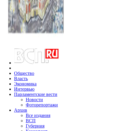
Общество
Власть
Экономика
Интервью
Парламентские вести
Новости
Фоторепортажи
Архив
Все издания
ВСП
Губерния