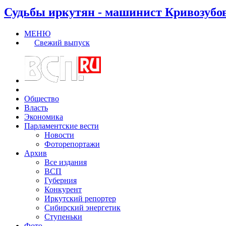
Судьбы иркутян - машинист Кривозубо
МЕНЮ
Свежий выпуск
Общество
Власть
Экономика
Парламентские вести
Новости
Фоторепортажи
Архив
Все издания
ВСП
Губерния
Конкурент
Иркутский репортер
Сибирский энергетик
Ступеньки
Фото