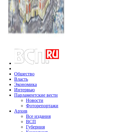
Общество
Власть
Экономика
Интервью
Парламентские вести
Новости
Фоторепортажи
Архив
Все издания
ВСП
Губерния