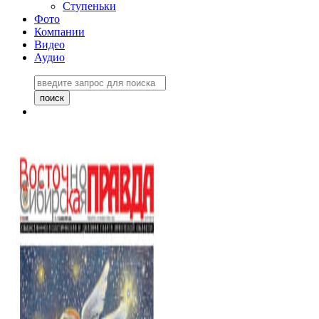
Ступеньки
Фото
Компании
Видео
Аудио
Восточно-Сибирская
правда №27243
06 ноября