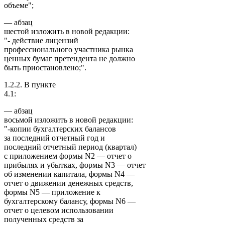
объеме";
— абзац
шестой изложить в новой редакции:
"- действие лицензий
профессионального участника рынка
ценных бумаг претендента не должно
быть приостановлено;".
1.2.2. В пункте
4.1:
— абзац
восьмой изложить в новой редакции:
"-копии бухгалтерских балансов
за последний отчетный год и
последний отчетный период (квартал)
с приложением формы N2 — отчет о
прибылях и убытках, формы N3 — отчет
об изменении капитала, формы N4 —
отчет о движении денежных средств,
формы N5 — приложение к
бухгалтерскому балансу, формы N6 —
отчет о целевом использовании
полученных средств за