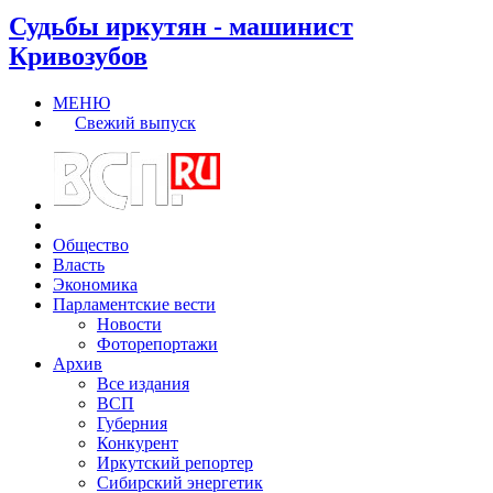
Судьбы иркутян - машинист
Кривозубов
МЕНЮ
Свежий выпуск
Общество
Власть
Экономика
Парламентские вести
Новости
Фоторепортажи
Архив
Все издания
ВСП
Губерния
Конкурент
Иркутский репортер
Сибирский энергетик