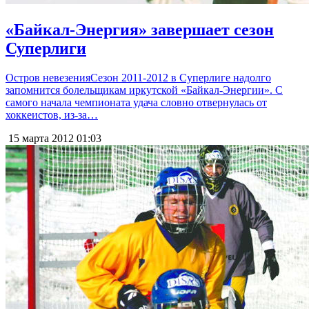
«Байкал-Энергия» завершает сезон
Суперлиги
Остров невезенияСезон 2011-2012 в Суперлиге надолго
запомнится болельщикам иркутской «Байкал-Энергии». С
самого начала чемпионата удача словно отвернулась от
хоккеистов, из-за…
15 марта 2012
01:03