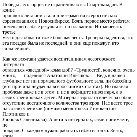
Победы лесогорцев не ограничиваются Спартакиадой. В
конце
прошлого лета они стали призерами на всероссийских
соревнованиях в Новосибирске. Взять первое место ребятам
помешали слабые результаты по плаванию. Но завоевать
третье
место для области тоже большая честь. Тренеры надеются, что
эта поездка была не последней, и они еще покажут, кто
сильнейший.
Как же все-таки удается воспитанникам лесогорского
интерната
оставаться «звездной» командой? «Трудностей, конечно, очень
много, — поделился Анатолий Ильяшов. — Ведь в нашей
глубинке нет ни нормального футбольного зала, ни бассейна
(вот причина неудач на всероссийских стартах). Но главная
проблема даже не в этом, и не в дефиците инвентаря, а в
самих тренировках детей. Мизерная зарплата влечет за собой
отсутствие достаточного количества тренеров. Нас всего трое
на сотню учеников (помимо меня только Иннокентий
Плотников и
Любовь Сальникова). А дети в интернатах, сами понимаете,
не
подарок. С каждым нужно работать гибко и тонко. Знать,
когда