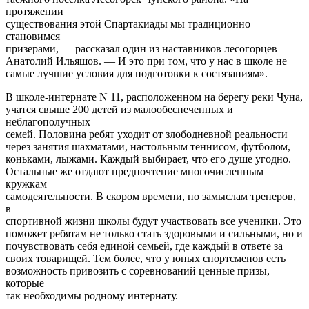
протяжении
существования этой Спартакиады мы традиционно
становимся
призерами, — рассказал один из наставников лесогорцев
Анатолий Ильяшов. — И это при том, что у нас в школе не
самые лучшие условия для подготовки к состязаниям».
В школе-интернате N 11, расположенном на берегу реки Чуна,
учатся свыше 200 детей из малообеспеченных и
неблагополучных
семей. Половина ребят уходит от злободневной реальности
через занятия шахматами, настольным теннисом, футболом,
коньками, лыжами. Каждый выбирает, что его душе угодно.
Остальные же отдают предпочтение многочисленным
кружкам
самодеятельности. В скором времени, по замыслам тренеров,
в
спортивной жизни школы будут участвовать все ученики. Это
поможет ребятам не только стать здоровыми и сильными, но и
почувствовать себя единой семьей, где каждый в ответе за
своих товарищей. Тем более, что у юных спортсменов есть
возможность привозить с соревнований ценные призы,
которые
так необходимы родному интернату.