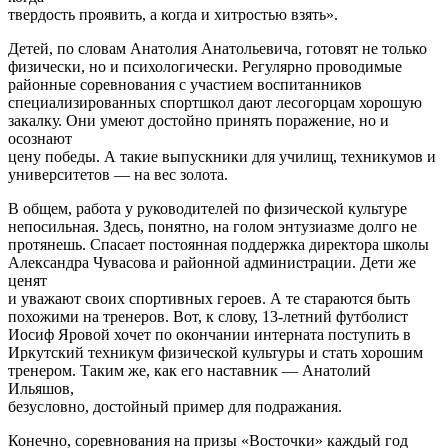
твердость проявить, а когда и хитростью взять».
Детей, по словам Анатолия Анатольевича, готовят не только
физически, но и психологически. Регулярно проводимые
районные соревнования с участием воспитанников
специализированных спортшкол дают лесогорцам хорошую
закалку. Они умеют достойно принять поражение, но и
осознают
цену победы. А такие выпускники для училищ, техникумов и
университетов — на вес золота.
В общем, работа у руководителей по физической культуре
непосильная. Здесь, понятно, на голом энтузиазме долго не
протянешь. Спасает постоянная поддержка директора школы
Александра Чувасова и районной администрации. Дети же
ценят
и уважают своих спортивных героев. А те стараются быть
похожими на тренеров. Вот, к слову, 13-летний футболист
Иосиф Яровой хочет по окончании интерната поступить в
Иркутский техникум физической культуры и стать хорошим
тренером. Таким же, как его наставник — Анатолий
Ильяшов,
безусловно, достойный пример для подражания.
Конечно, соревнования на призы «Восточки» каждый год