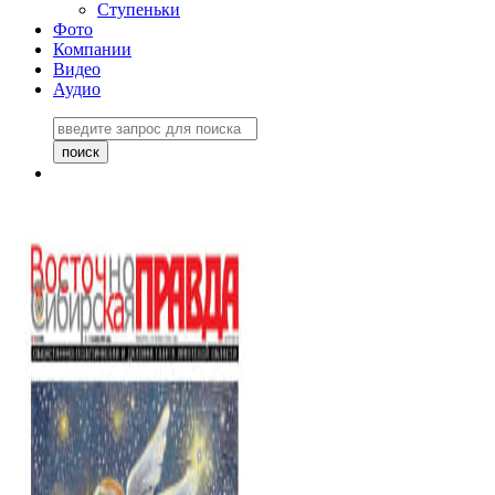
Ступеньки
Фото
Компании
Видео
Аудио
Восточно-Сибирская
правда №27243
06 ноября