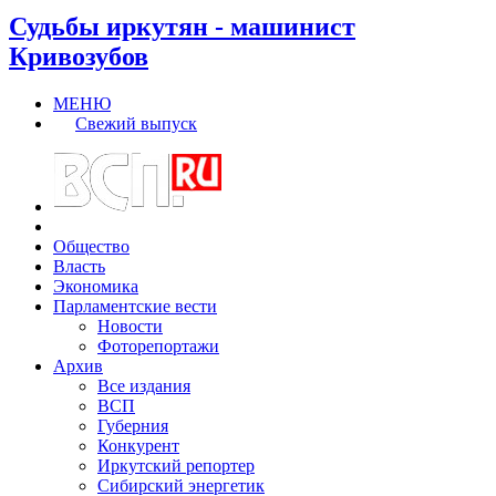
Судьбы иркутян - машинист
Кривозубов
МЕНЮ
Свежий выпуск
Общество
Власть
Экономика
Парламентские вести
Новости
Фоторепортажи
Архив
Все издания
ВСП
Губерния
Конкурент
Иркутский репортер
Сибирский энергетик