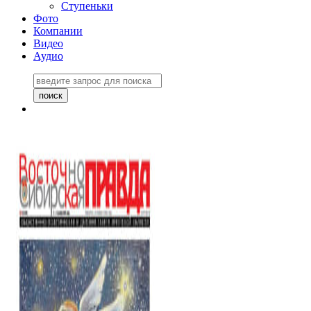
Ступеньки
Фото
Компании
Видео
Аудио
Восточно-Сибирская
правда №27243
06 ноября