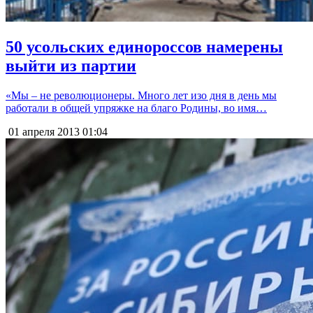
50 усольских единороссов намерены
выйти из партии
«Мы – не революционеры. Много лет изо дня в день мы
работали в общей упряжке на благо Родины, во имя…
01 апреля 2013
01:04