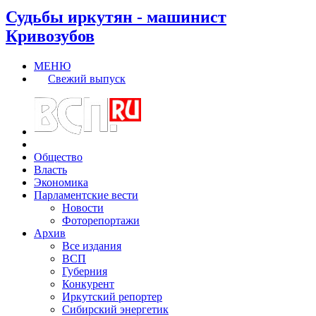
Судьбы иркутян - машинист
Кривозубов
МЕНЮ
Свежий выпуск
Общество
Власть
Экономика
Парламентские вести
Новости
Фоторепортажи
Архив
Все издания
ВСП
Губерния
Конкурент
Иркутский репортер
Сибирский энергетик