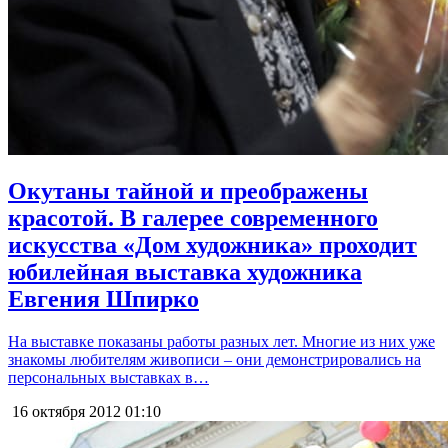
Окутаны тайной и преображены
красотой. В галерее современного
искусства «Дом художника» проходит
юбилейная выставка художника
Евгения Шпирко
На выставке показаны работы разных лет. Многие из них уже
знакомы любителям живописи – они демонстрировались на
персональных выставках в…
16 октября 2012
01:10