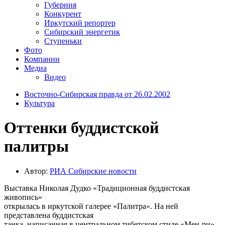
Губерния
Конкурент
Иркутский репортер
Сибирский энергетик
Ступеньки
Фото
Компании
Медиа
Видео
Восточно-Сибирская правда от 26.02.2002
Культура
Оттенки буддистской
палитры
Автор:
РИА Cибирские новости
Выставка Николая Дудко «Традиционная буддистская
живопись»
открылась в иркутской галерее «Палитра». На ней
представлена буддистская
танка, написанная в центральном тибетском стиле «Мен-ри».