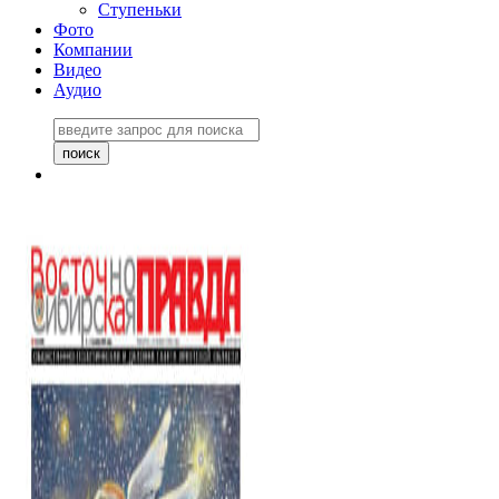
Ступеньки
Фото
Компании
Видео
Аудио
Восточно-Сибирская
правда №27243
06 ноября