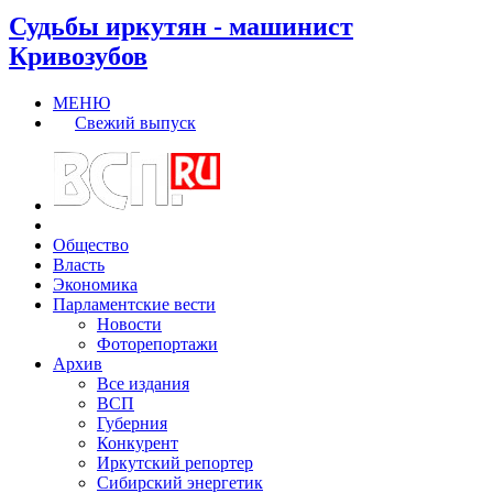
Судьбы иркутян - машинист
Кривозубов
МЕНЮ
Свежий выпуск
Общество
Власть
Экономика
Парламентские вести
Новости
Фоторепортажи
Архив
Все издания
ВСП
Губерния
Конкурент
Иркутский репортер
Сибирский энергетик