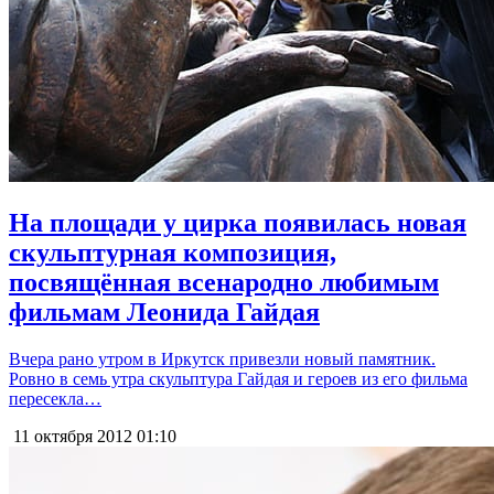
На площади у цирка появилась новая
скульптурная композиция,
посвящённая всенародно любимым
фильмам Леонида Гайдая
Вчера рано утром в Иркутск привезли новый памятник.
Ровно в семь утра скульптура Гайдая и героев из его фильма
пересекла…
11 октября 2012
01:10