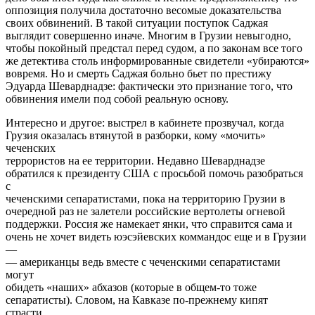
оппозиция получила достаточно весомые доказательства
своих обвинений. В такой ситуации поступок Саджая
выглядит совершенно иначе. Многим в Грузии невыгодно,
чтобы покойный предстал перед судом, а по законам все того
же детектива столь информированные свидетели «убираются»
вовремя. Но и смерть Саджая больно бьет по престижу
Эдуарда Шеварднадзе: фактически это признание того, что
обвинения имели под собой реальную основу.
Интересно и другое: выстрел в кабинете прозвучал, когда
Грузия оказалась втянутой в разборки, кому «мочить»
чеченских
террористов на ее территории. Недавно Шеварднадзе
обратился к президенту США с просьбой помочь разобраться
с
чеченскими сепаратистами, пока на территорию Грузии в
очередной раз не залетели российские вертолеты огневой
поддержки. Россия же намекает янки, что справится сама и
очень не хочет видеть юэсэйевских коммандос еще и в Грузии
—
— американцы ведь вместе с чеченскими сепаратистами
могут
обидеть «наших» абхазов (которые в общем-то тоже
сепаратисты). Словом, на Кавказе по-прежнему кипят
страсти,