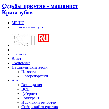
Судьбы иркутян - машинист
Кривозубов
МЕНЮ
Свежий выпуск
Общество
Власть
Экономика
Парламентские вести
Новости
Фоторепортажи
Архив
Все издания
ВСП
Губерния
Конкурент
Иркутский репортер
Сибирский энергетик