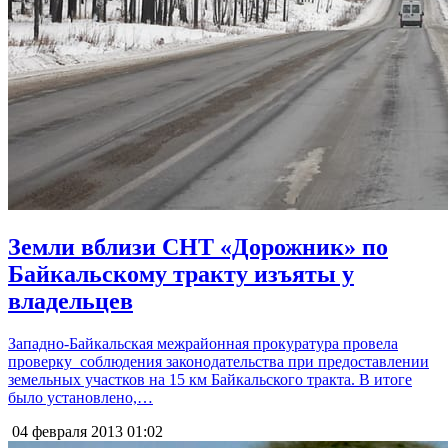
Земли вблизи СНТ «Дорожник» по
Байкальскому тракту изъяты у
владельцев
Западно-Байкальская межрайонная прокуратура провела
проверку соблюдения законодательства при предоставлении
земельных участков на 15 км Байкальского тракта. В итоге
было установлено,…
04 февраля 2013
01:02