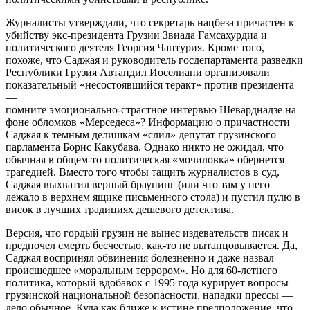
Журналисты утверждали, что секретарь нацбеза причастен к
убийству экс-президента Грузии Звиада Гамсахурдиа и
политического деятеля Георгия Чантурия. Кроме того,
похоже, что Саджая и руководитель госдепартамента разведки
Республики Грузия Автандил Иоселиани организовали
показательный «несостоявшийся теракт» против президента
—
помните эмоционально-страстное интервью Шеварднадзе на
фоне обломков «Мерседеса»? Информацию о причастности
Саджая к темным делишкам «слил» депутат грузинского
парламента Борис Какубава. Однако никто не ожидал, что
обычная в общем-то политическая «мочиловка» обернется
трагедией. Вместо того чтобы тащить журналистов в суд,
Саджая выхватил верный браунинг (или что там у него
лежало в верхнем ящике письменного стола) и пустил пулю в
висок в лучших традициях дешевого детектива.
Версия, что гордый грузин не вынес издевательств писак и
предпочел смерть бесчестью, как-то не вытанцовывается. Да,
Саджая воспринял обвинения болезненно и даже назвал
происшедшее «моральным террором». Но для 60-летнего
политика, который вдобавок с 1995 года курирует вопросы
грузинской национальной безопасности, нападки прессы —
дело обычное. Куда как ближе к истине предположение, что