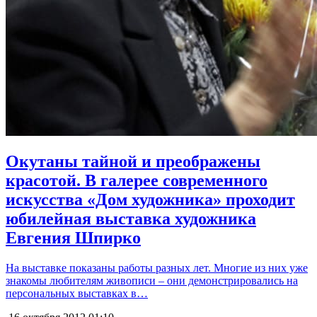
Окутаны тайной и преображены
красотой. В галерее современного
искусства «Дом художника» проходит
юбилейная выставка художника
Евгения Шпирко
На выставке показаны работы разных лет. Многие из них уже
знакомы любителям живописи – они демонстрировались на
персональных выставках в…