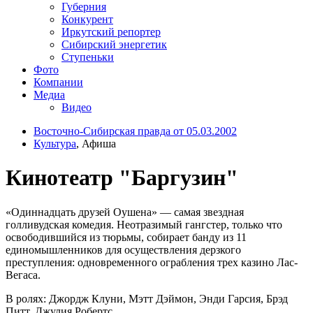
Губерния
Конкурент
Иркутский репортер
Сибирский энергетик
Ступеньки
Фото
Компании
Медиа
Видео
Восточно-Сибирская правда от 05.03.2002
Культура
, Афиша
Кинотеатр "Баргузин"
«Одиннадцать друзей Оушена» — самая звездная
голливудская комедия. Неотразимый гангстер, только что
освободившийся из тюрьмы, собирает банду из 11
единомышленников для осуществления дерзкого
преступления: одновременного ограбления трех казино Лас-
Вегаса.
В ролях: Джордж Клуни, Мэтт Дэймон, Энди Гарсия, Брэд
Питт, Джулия Робертс