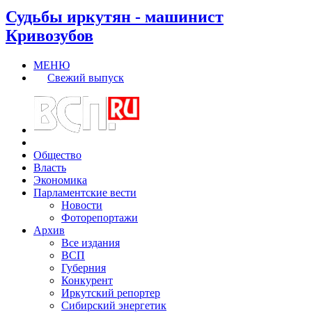
Судьбы иркутян - машинист
Кривозубов
МЕНЮ
Свежий выпуск
Общество
Власть
Экономика
Парламентские вести
Новости
Фоторепортажи
Архив
Все издания
ВСП
Губерния
Конкурент
Иркутский репортер
Сибирский энергетик