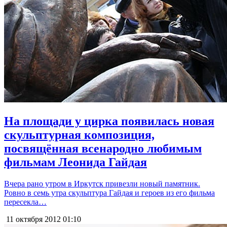
На площади у цирка появилась новая
скульптурная композиция,
посвящённая всенародно любимым
фильмам Леонида Гайдая
Вчера рано утром в Иркутск привезли новый памятник.
Ровно в семь утра скульптура Гайдая и героев из его фильма
пересекла…
11 октября 2012
01:10