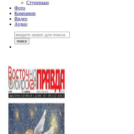
Ступеньки
Фото
Компании
Видео
Аудио
Восточно-Сибирская
правда №27243
06 ноября