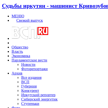
Судьбы иркутян - машинист Кривозубо
МЕНЮ
Свежий выпуск
Общество
Власть
Экономика
Парламентские вести
Новости
Фоторепортажи
Архив
Все издания
ВСП
Губерния
Конкурент
Иркутский репортер
Сибирский энергетик
Ступеньки
Фото