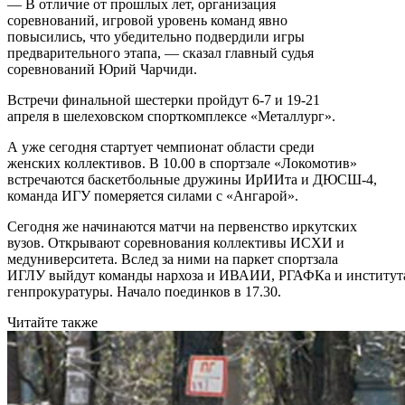
— В отличие от прошлых лет, организация
соревнований, игровой уровень команд явно
повысились, что убедительно подвердили игры
предварительного этапа, — сказал главный судья
соревнований Юрий Чарчиди.
Встречи финальной шестерки пройдут 6-7 и 19-21
апреля в шелеховском спорткомплексе «Металлург».
А уже сегодня стартует чемпионат области среди
женских коллективов. В 10.00 в спортзале «Локомотив»
встречаются баскетбольные дружины ИрИИта и ДЮСШ-4,
команда ИГУ померяется силами с «Ангарой».
Сегодня же начинаются матчи на первенство иркутских
вузов. Открывают соревнования коллективы ИСХИ и
медуниверситета. Вслед за ними на паркет спортзала
ИГЛУ выйдут команды нархоза и ИВАИИ, РГАФКа и институт
генпрокуратуры. Начало поединков в 17.30.
Читайте также