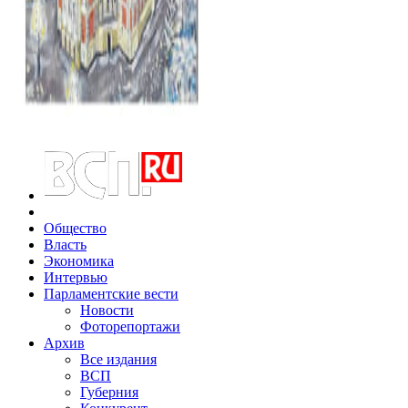
Общество
Власть
Экономика
Интервью
Парламентские вести
Новости
Фоторепортажи
Архив
Все издания
ВСП
Губерния