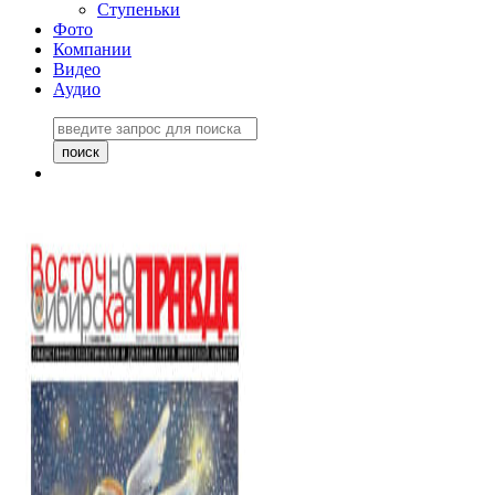
Ступеньки
Фото
Компании
Видео
Аудио
Восточно-Сибирская
правда №27243
06 ноября