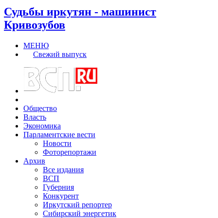
Судьбы иркутян - машинист
Кривозубов
МЕНЮ
Свежий выпуск
Общество
Власть
Экономика
Парламентские вести
Новости
Фоторепортажи
Архив
Все издания
ВСП
Губерния
Конкурент
Иркутский репортер
Сибирский энергетик