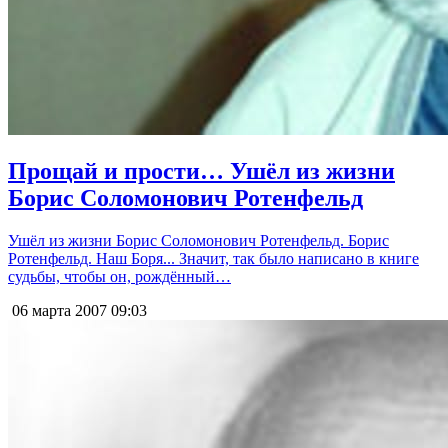
Прощай и прости… Ушёл из жизни
Борис Соломонович Ротенфельд
Ушёл из жизни Борис Соломонович Ротенфельд. Борис
Ротенфельд. Наш Боря... Значит, так было написано в книге
судьбы, чтобы он, рождённый…
06 марта 2007
09:03