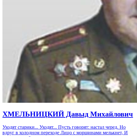
ХМЕЛЬНИЦКИЙ Давыд Михайлович
Уходят старики... Уходят... Пусть говорят: настал черед. Но
вдруг в холодном переходе Лицо с морщинами мелькнет, И