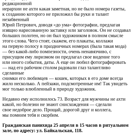
редакционной
иерархии не ахти какая заметная, но не было номера газеты,
к созданию которого не приложил бы руки и талант
незабвенный
Юрий Петрович, доводя «до ума» фотографии, предлагая
изящно нарисованную заставку или заголовок. Он не создавал
больших полотен, но он был художником в полном смысле
этого слова. Чего стоят, скажем, его плакаты, коллажи
на первую полосу в праздничных номерах (была такая мода)
— без какой-либо помпезности, очень ненавязчиво, с
присущим ему лиризмом он предлагал свое видение того
или иного события, даты. А еще он любил фотографировать
— над его рабочим столом радовали глаз талантливо
сделанные
снимки его любимцев — кошек, которых в его доме всегда
жило несколько. А пейзажи, подсмотренные им! Так увидеть
мог только влюбленный в природу художник.
Недавно ему исполнилось 73. Возраст для мужчины не ахти
какой, но болезни не знают снисхождения — сделали
свое недоброе дело. Прощай, дорогой друг и коллега,
мы помним тебя и скорбим.
Гражданская панихида 25 апреля в 15 часов в ритуальном
зале, по адресу: ул. Байкальская, 118.