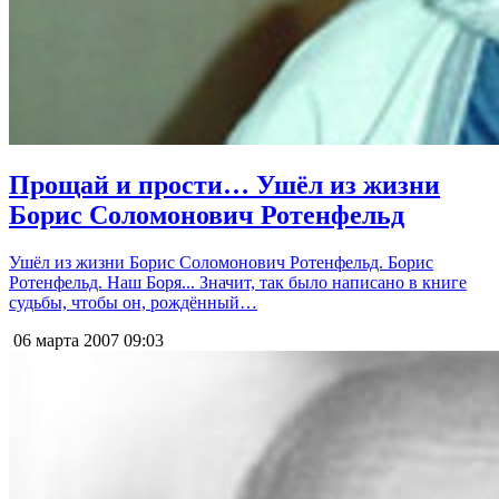
Прощай и прости… Ушёл из жизни
Борис Соломонович Ротенфельд
Ушёл из жизни Борис Соломонович Ротенфельд. Борис
Ротенфельд. Наш Боря... Значит, так было написано в книге
судьбы, чтобы он, рождённый…
06 марта 2007
09:03