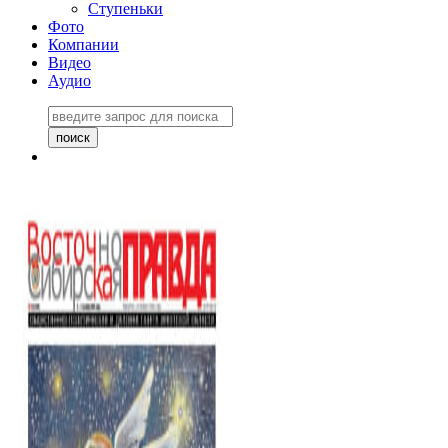
Ступеньки
Фото
Компании
Видео
Аудио
Восточно-Сибирская
правда №27243
06 ноября