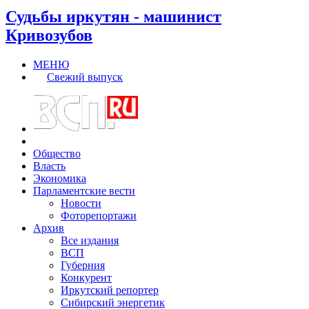
Судьбы иркутян - машинист
Кривозубов
МЕНЮ
Свежий выпуск
Общество
Власть
Экономика
Парламентские вести
Новости
Фоторепортажи
Архив
Все издания
ВСП
Губерния
Конкурент
Иркутский репортер
Сибирский энергетик