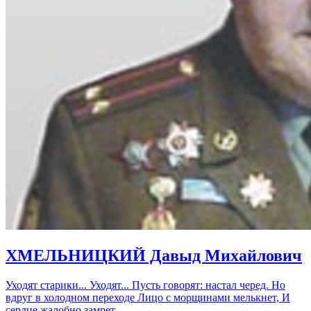
ХМЕЛЬНИЦКИЙ Давыд Михайлович
Уходят старики... Уходят... Пусть говорят: настал черед. Но
вдруг в холодном переходе Лицо с морщинами мелькнет, И
сердце жалобно замрет...…