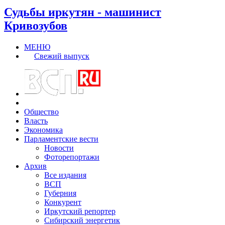
Судьбы иркутян - машинист
Кривозубов
МЕНЮ
Свежий выпуск
Общество
Власть
Экономика
Парламентские вести
Новости
Фоторепортажи
Архив
Все издания
ВСП
Губерния
Конкурент
Иркутский репортер
Сибирский энергетик