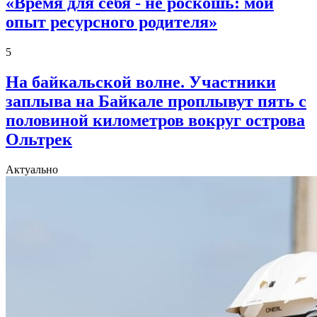
«Время для себя - не роскошь: мой
опыт ресурсного родителя»
5
На байкальской волне. Участники
заплыва на Байкале проплывут пять с
половиной километров вокруг острова
Ольтрек
Актуально