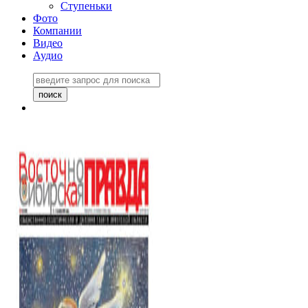
Ступеньки
Фото
Компании
Видео
Аудио
Восточно-Сибирская
правда №27243
06 ноября