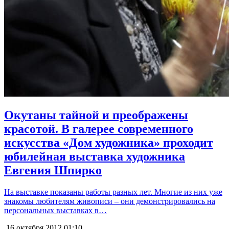
Окутаны тайной и преображены
красотой. В галерее современного
искусства «Дом художника» проходит
юбилейная выставка художника
Евгения Шпирко
На выставке показаны работы разных лет. Многие из них уже
знакомы любителям живописи – они демонстрировались на
персональных выставках в…
16 октября 2012
01:10