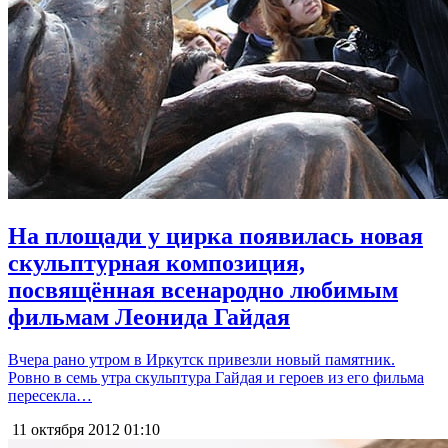
На площади у цирка появилась новая
скульптурная композиция,
посвящённая всенародно любимым
фильмам Леонида Гайдая
Вчера рано утром в Иркутск привезли новый памятник.
Ровно в семь утра скульптура Гайдая и героев из его фильма
пересекла…
11 октября 2012
01:10