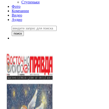
Ступеньки
Фото
Компании
Видео
Аудио
Восточно-Сибирская
правда №27243
06 ноября