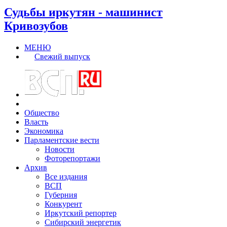
Судьбы иркутян - машинист
Кривозубов
МЕНЮ
Свежий выпуск
Общество
Власть
Экономика
Парламентские вести
Новости
Фоторепортажи
Архив
Все издания
ВСП
Губерния
Конкурент
Иркутский репортер
Сибирский энергетик