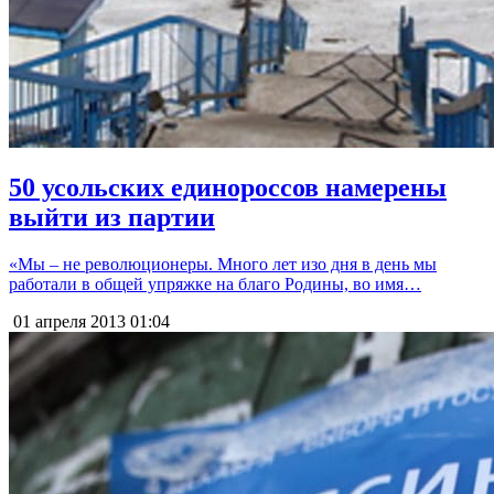
50 усольских единороссов намерены
выйти из партии
«Мы – не революционеры. Много лет изо дня в день мы
работали в общей упряжке на благо Родины, во имя…
01 апреля 2013
01:04