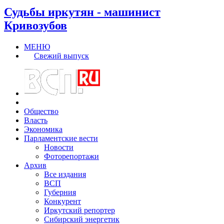
Судьбы иркутян - машинист
Кривозубов
МЕНЮ
Свежий выпуск
Общество
Власть
Экономика
Парламентские вести
Новости
Фоторепортажи
Архив
Все издания
ВСП
Губерния
Конкурент
Иркутский репортер
Сибирский энергетик