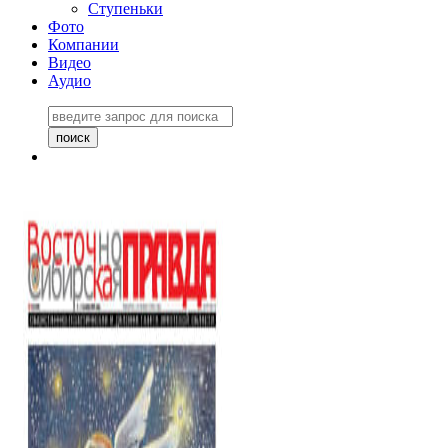
Ступеньки
Фото
Компании
Видео
Аудио
Восточно-Сибирская
правда №27243
06 ноября