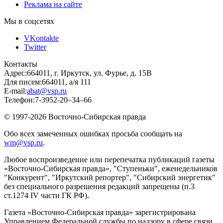
Реклама на сайте
Мы в соцсетях
VKontakte
Twitter
Контакты
Адрес:
664011, г. Иркутск, ул. Фурье, д. 15В
Для писем:
664011, а/я 111
E-mail:
abat@vsp.ru
Телефон:
7-3952-20–34–66
© 1997-2026 Восточно-Сибирская правда
Обо всех замеченных ошибках просьба сообщать на
wm@vsp.ru
.
Любое воспроизведение или перепечатка публикаций газеты
«Восточно-Сибирская правда», "Ступеньки", еженедельников
"Конкурент", "Иркутский репортер", "Сибирский энергетик"
без специального разрешения редакций запрещены (п.3
ст.1274 IV части ГК РФ).
Газета «Восточно-Сибирская правда» зарегистрирована
Управлением Федеральной службы по надзору в сфере связи,