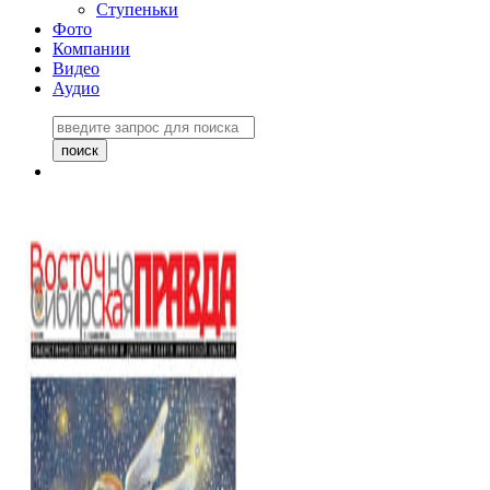
Ступеньки
Фото
Компании
Видео
Аудио
Восточно-Сибирская
правда №27243
06 ноября