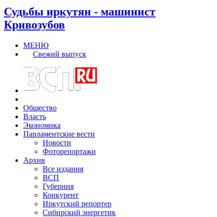
Судьбы иркутян - машинист
Кривозубов
МЕНЮ
Свежий выпуск
Общество
Власть
Экономика
Парламентские вести
Новости
Фоторепортажи
Архив
Все издания
ВСП
Губерния
Конкурент
Иркутский репортер
Сибирский энергетик