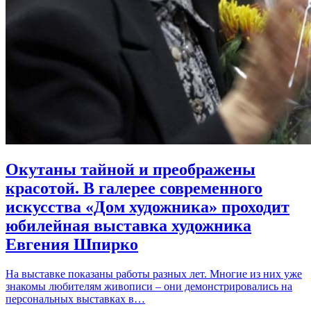
Окутаны тайной и преображены
красотой. В галерее современного
искусства «Дом художника» проходит
юбилейная выставка художника
Евгения Шпирко
На выставке показаны работы разных лет. Многие из них уже
знакомы любителям живописи – они демонстрировались на
персональных выставках в…