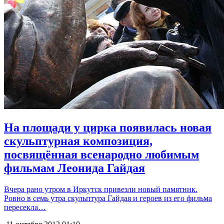
На площади у цирка появилась новая
скульптурная композиция,
посвящённая всенародно любимым
фильмам Леонида Гайдая
Вчера рано утром в Иркутск привезли новый памятник.
Ровно в семь утра скульптура Гайдая и героев из его фильма
пересекла…