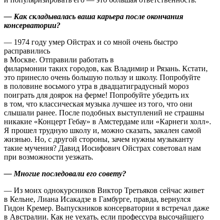
— Как складывалась ваша карьера после окончания
консерватории?
— 1974 году умер Ойстрах и со мной очень быстро
расправились
в Москве. Отправили работать в
филармонии таких городов, как Владимир и Рязань. Кстати,
это принесло очень большую пользу и школу. Попробуйте
в половине восьмого утра в двадцатиградусный мороз
поиграть для доярок на ферме! Попробуйте убедить их
в том, что классическая музыка лучшее из того, что они
слышали ранее. После подобных выступлений не страшны
никакие «Концерт Гебау» в Амстердаме или «Карнеги холл».
Я прошел трудную школу и, можно сказать, закален самой
жизнью. Но, с другой стороны, зачем нужны музыканту
такие мучения? Давид Иосифович Ойстрах советовал нам
при возможности уезжать.
— Многие последовали его совету?
— Из моих однокурсников Виктор Третьяков сейчас живет
в Кельне, Лиана Исакадзе в Гамбурге, правда, вернулся
Гидон Кремер. Выпускников консерватории я встречал даже
в Австралии. Как не уехать, если профессура высочайшего