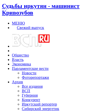
Судьбы иркутян - машинист
Кривозубов
МЕНЮ
Свежий выпуск
Общество
Власть
Экономика
Парламентские вести
Новости
Фоторепортажи
Архив
Все издания
ВСП
Губерния
Конкурент
Иркутский репортер
Сибирский энергетик