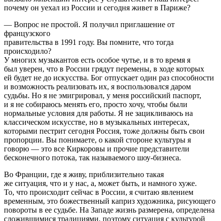
почему он уехал из России и сегодня живет в Париже?
— Вопрос не простой. Я получил приглашение от
французского
правительства в 1991 году. Вы помните, что тогда
происходило?
У многих музыкантов есть особое чутье, и в то время я
был уверен, что в России грядут перемены, в ходе которых
ей будет не до искусства. Бог отпускает один раз способности
и возможность реализовать их, я воспользовался даром
судьбы. Но я не эмигрировал, у меня российский паспорт,
и я не собираюсь менять его, просто хочу, чтобы были
нормальные условия для работы. Я не зацикливаюсь на
классическом искусстве, но в музыкальных интересах,
которыми пестрит сегодня Россия, тоже должны быть свои
пропорции. Вы понимаете, о какой стороне культуры я
говорю — это все Киркоровы и прочие представители
бесконечного потока, так называемого шоу-бизнеса.
Во Франции, где я живу, приблизительно такая
же ситуация, что и у нас, а, может быть, и намного хуже.
То, что происходит сейчас в России, я считаю явлением
временным, это божественный каприз художника, рисующего
повороты в ее судьбе. На Западе жизнь размерена, определена
сложившимися традициями, поэтому ситуация с культурой