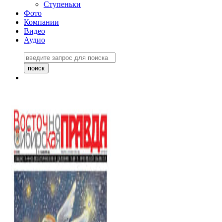
Ступеньки
Фото
Компании
Видео
Аудио
Восточно-Сибирская
правда №27243
06 ноября