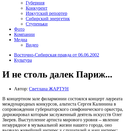
Губерния
Конкурент
Иркутский репортер
Сибирский энергетик
Ступеньки
Фото
Компании
Медиа
Видео
Восточно-Сибирская правда от 06.06.2002
Культура
И не столь далек Париж...
Автор:
Светлана ЖАРТУН
В концертном зале филармонии состоялся концерт лауреата
международных конкурсов, альтиста Сергея Калинина в
сопровождении губернаторского симфонического оркестра,
дирижировал которым заслуженный деятель искусств Олег
Зверев. Выступление артиста мирового уровня -- явление
незаурядное в музыкальной жизни нашего города, оно
вызвало живейший интерес у слушателей и наш интерес: