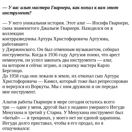
— У вас альт мастера Гварнери, как попал к вам этот
инструмент?
— У него уникальная история. Этот альт — Иосифа Гварнери,
сына знаменитого Джальезе Гварнери. Находился он в
коллекции
контрразведчика Артура Христофоровича Артузова,
работавшего
у Дзержинского. Он был отменным музыкантом, собирал
инструменты. Когда в 1936 году Артузов понял, что арест
неминуем, он успел закопать два инструмента — альт,
на котором я сейчас играю, и скрипку мастера Карло
Бергонци.
До 1958 года они лежали в земле, их откопал сын Артура
Христофоровича — Камил, который тоже был репрессирован
и вернулся из Воркуты. Мы с ним дружили и он передал
мне инструмент.
Альтов работы Гварнери в мире сегодня осталось всего
три — один у меня, другой был у недавно умершего Иегуди
Менухина и третий у Старна. У Менухина инструмент был
«битый» — в трещинах, у моего нет ни единой царапины.
Иегуди долго приставал, чтобы я его продал, но я
отшучивался: