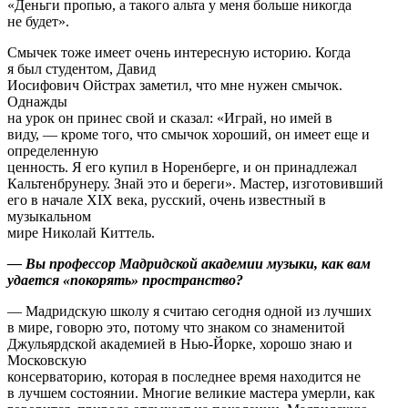
«Деньги пропью, а такого альта у меня больше никогда
не будет».
Смычек тоже имеет очень интересную историю. Когда
я был студентом, Давид
Иосифович Ойстрах заметил, что мне нужен смычок.
Однажды
на урок он принес свой и сказал: «Играй, но имей в
виду, — кроме того, что смычок хороший, он имеет еще и
определенную
ценность. Я его купил в Норенберге, и он принадлежал
Кальтенбрунеру. Знай это и береги». Мастер, изготовивший
его в начале XIX века, русский, очень известный в
музыкальном
мире Николай Киттель.
— Вы профессор Мадридской академии музыки, как вам
удается «покорять» пространство?
— Мадридскую школу я считаю сегодня одной из лучших
в мире, говорю это, потому что знаком со знаменитой
Джульярдской академией в Нью-Йорке, хорошо знаю и
Московскую
консерваторию, которая в последнее время находится не
в лучшем состоянии. Многие великие мастера умерли, как