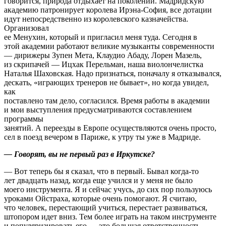
говорится, природа отдыхает на поколении. Мадридскую
академию патронирует королева Ирэна-София, все дотации
идут непосредственно из королевского казначейства.
Организовал
ее Менухин, который и пригласил меня туда. Сегодня в
этой академии работают великие музыканты современности
— дирижеры Зупен Мета, Клаудио Абаду, Лорен Мазель,
из скрипачей — Ицхак Перельман, наша виолончелистка
Наталья Шаховская. Надо признаться, поначалу я отказывался,
дескать, «играющих тренеров не бывает», но когда увидел,
как
поставлено там дело, согласился. Время работы в академии
и мои выступления предусматриваются составлением
программы
занятий. А переезды в Европе осуществляются очень просто,
сел в поезд вечером в Париже, к утру ты уже в Мадриде.
— Говорят, вы не первый раз в Иркутске?
— Вот теперь бы я сказал, что в первый. Бывал когда-то
лет двадцать назад, когда еще учился и у меня не было
моего инструмента. Я и сейчас учусь, до сих пор пользуюсь
уроками Ойстраха, которые очень помогают. Я считаю,
что человек, перестающий учиться, перестает развиваться,
штопором идет вниз. Тем более играть на таком инструменте
и популяризировать его — это большая ответственность.