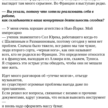
выглядит там много серьезнее. Во Франции я выступаю редко.
— Вы уехали, потому что хотели реализовать себя в
работе,
как складывается ваша концертная деятельность сегодня?
— У меня очень хорошее агентство в Нью-Йорке. Мой
импресарио
— ученик знаменитого Сол Юрека, работавшего когда-то
с Шаляпиным и Рахманиновым, поэтому сегодня у меня нет
проблем. Сначала было тяжело, все равно мы там чужие,
люди второго сорта, «черная нога», как они называют
всех, кто не родился во Франции. Это определение относится
и к французам, выходцам из Алжира или, скажем, Туниса.
Я стараюсь эти острые углы обходить, чтобы они не мешали
мне жить.
Идет много разговоров об «утечке мозгов», отъезде
музыкантов,
но существуют огромные проблемы выезда даже по
приглашению.
Если решил все вопросы, связанные с визами и прочими
документами, вдруг узнаешь, что нельзя вывозить инструмент
—
и вновь надо оформлять массу бумаг.