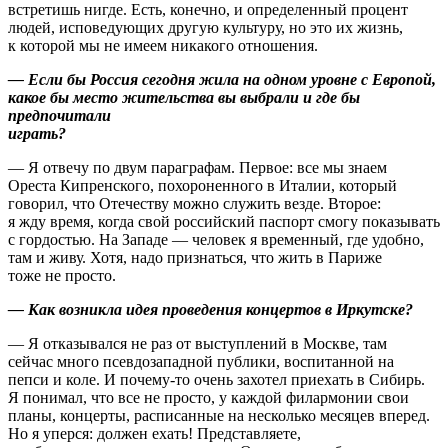
встретишь нигде. Есть, конечно, и определенный процент
людей, исповедующих другую культуру, но это их жизнь,
к которой мы не имеем никакого отношения.
— Если бы Россия сегодня жила на одном уровне с Европой,
какое бы место жительства вы выбрали и где бы
предпочитали
играть?
— Я отвечу по двум параграфам. Первое: все мы знаем
Ореста Кипренского, похороненного в Италии, который
говорил, что Отечеству можно служить везде. Второе:
я жду время, когда свой российский паспорт смогу показывать
с гордостью. На Западе — человек я временный, где удобно,
там и живу. Хотя, надо признаться, что жить в Париже
тоже не просто.
— Как возникла идея проведения концертов в Иркутске?
— Я отказывался не раз от выступлений в Москве, там
сейчас много псевдозападной публики, воспитанной на
пепси и коле. И почему-то очень захотел приехать в Сибирь.
Я понимал, что все не просто, у каждой филармонии свои
планы, концерты, расписанные на несколько месяцев вперед.
Но я уперся: должен ехать! Представляете,