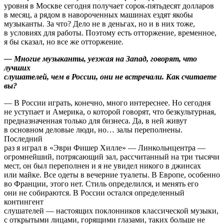
уровня в Москве сегодня получает сорок-пятьдесят долларов
в месяц, а рядом в навороченных машинах ездят якобы
музыканты. За что? Дело не в деньгах, но и в них тоже,
в условиях для работы. Поэтому есть отторжение, временное,
я бы сказал, но все же отторжение.
— Многие музыканты, уезжая на Запад, говорят, что
лучших
слушателей, чем в России, они не встречали. Как считаете
вы?
— В России играть, конечно, много интереснее. Но сегодня
не уступает и Америка, о которой говорят, что безкультурная,
предназначенная только для бизнеса. Да, в ней живут
в основном деловые люди, но… залы переполнены.
Последний
раз я играл в «Эври Фишер Хилле» — Линкольнцентра —
огромнейший, потрясающий зал, рассчитанный на три тысячи
мест, он был переполнен и я не увидел никого в джинсах
или майке. Все одеты в вечерние туалеты. В Европе, особенно
во Франции, этого нет. Стиль определился, и менять его
они не собираются. В России остался определенный
контингент
слушателей — настоящих поклонников классической музыки,
с открытыми лицами, горящими глазами, таких больше не