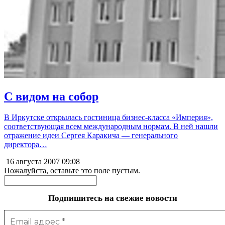
С видом на собор
В Иркутске открылась гостиница бизнес-класса «Империя»,
соответствующая всем международным нормам. В ней нашли
отражение идеи Сергея Каракича — генерального
директора…
16 августа 2007
09:08
Пожалуйста, оставьте это поле пустым.
Подпишитесь на свежие новости