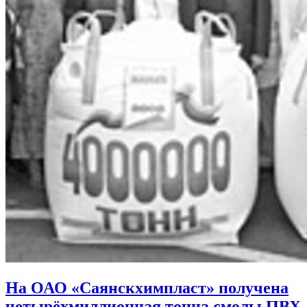
На ОАО «Саянскхимпласт» получена
четырёхмиллионная тонна смолы ПВХ