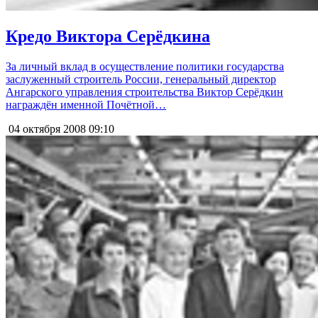
Кредо Виктора Серёдкина
За личный вклад в осуществление политики государства
заслуженный строитель России, генеральный директор
Ангарского управления строительства Виктор Серёдкин
награждён именной Почётной…
04 октября 2008
09:10