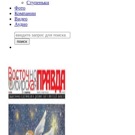
Ступеньки
Фото
Компании
Видео
Аудио
Восточно-Сибирская
правда №27243
06 ноября