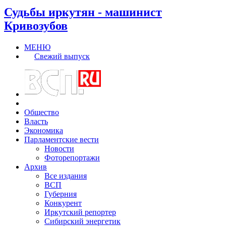
Судьбы иркутян - машинист
Кривозубов
МЕНЮ
Свежий выпуск
Общество
Власть
Экономика
Парламентские вести
Новости
Фоторепортажи
Архив
Все издания
ВСП
Губерния
Конкурент
Иркутский репортер
Сибирский энергетик